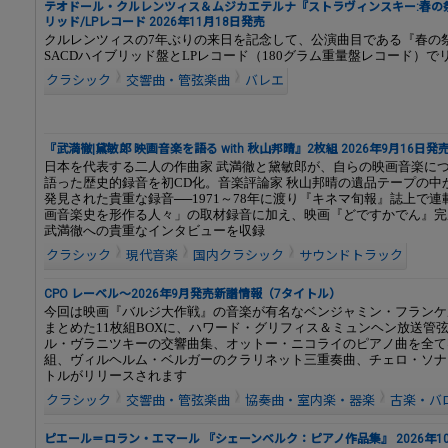
テオドール・クルレンツィス＆ムジカエテルナ『ストラヴィンスキー:春の祭
リッド/LPレコード 2026年11月18日発売
クルレンツィスの7年ぶりの来日を記念して、公演曲目である『春の
SACDハイブリッド盤とLPレコード（180グラム重量盤レコード）で
クラシック
交響曲・管弦楽曲
バレエ
『武満徹|黛敏郎 映画音楽を語る with 秋山邦晴』2枚組 2026年9月16日発
日本を代表する二人の作曲家 武満徹と黛敏郎が、自らの映画音楽に
語った歴史的録音を初CD化。音楽評論家 秋山邦晴の遺品テープの中
発見された貴重な録音──1971～78年に渡り『キネマ旬報』誌上で
画音楽史を形作る人々」の取材録音に加え、映画『どですかでん』完
武満徹への貴重なインタビューを収録
クラシック
現代音楽
国内クラシック
サウンドトラック
CPO レーベル～2026年9月発売新譜情報（7タイトル）
今回は映画『バルジ大作戦』の音楽が有名なベンジャミン・フランケ
まとめた11枚組BOXに、ハワード・グリフィス＆ミュンヘン放送管
ル・ヴラニツキーの交響曲集、オットー・ニコライのピアノ曲を全て
組、ヴィルヘルム・ベルガーのクラリネット三重奏曲、チェロ・ソナ
トルがリリースされます
クラシック
交響曲・管弦楽曲
協奏曲・室内楽・器楽
古楽・バ
ピエール＝ロラン・エマール 『シェーンベルク：ピアノ作品集』 2026年1