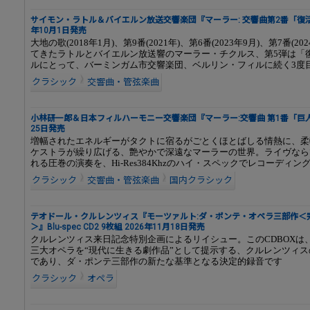
サイモン・ラトル＆バイエルン放送交響楽団『マーラー: 交響曲第2番「復活」
年10月1日発売
大地の歌(2018年1月)、第9番(2021年)、第6番(2023年9月)、第7番(20
てきたラトルとバイエルン放送響のマーラー・チクルス、第5弾は「
ルにとって、バーミンガム市交響楽団、ベルリン・フィルに続く3度
クラシック
交響曲・管弦楽曲
小林研一郎＆日本フィルハーモニー交響楽団『マーラー:交響曲 第1番「巨人」
25日発売
増幅されたエネルギーがタクトに宿るがごとくほとばしる情熱に、柔
ケストラが繰り広げる、艶やかで深遠なマーラーの世界。ライヴなら
れる圧巻の演奏を、Hi-Res384Khzのハイ・スペックでレコーディン
クラシック
交響曲・管弦楽曲
国内クラシック
テオドール・クルレンツィス『モーツァルト:ダ・ポンテ・オペラ三部作＜
＞』Blu-spec CD2 9枚組 2026年11月18日発売
クルレンツィス来日記念特別企画によるリイシュー。このCDBOXは
三大オペラを“現代に生きる劇作品”として提示する、クルレンツィ
であり、ダ・ポンテ三部作の新たな基準となる決定的録音です
クラシック
オペラ