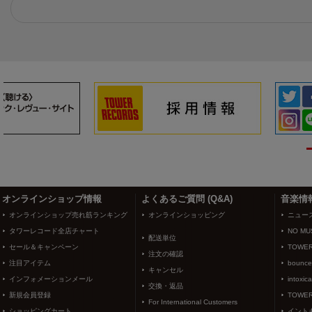
3
4
オンラインショップ情報
よくあるご質問 (Q&A)
音楽情
オンラインショップ売れ筋ランキング
オンラインショッピング
ニュー
タワーレコード全店チャート
NO MUS
配送単位
セール＆キャンペーン
TOWER
注文の確認
注目アイテム
bounce
キャンセル
インフォメーションメール
intoxic
交換・返品
新規会員登録
TOWER
For International Customers
ショッピングカート
イント