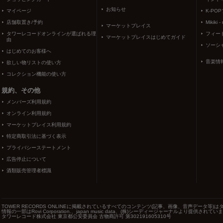
お知らせ
マイページ
K-PO
店舗取置き/予約
Mikiki -
マーケットプレイス
タワーレコードオンラインが選ばれる理
フィー
マーケットプレイスはじめてガイド
由
ソーシ
はじめてのお客様へ
音楽情
欲しい物リストの使い方
コレクション機能の使い方
規約、その他
メンバーズ利用規約
オンライン利用規約
マーケットプレイス利用規約
特定商取引法に基づく表示
プライバシーステートメント
広告停止について
酒類販売管理者標識
TOWER RECORDS ONLINEに掲載されているすべてのコンテンツ(記事、画像、音声データ
情報の一部はRovi Corporation.、japan music data、(株)シーディージャーナルより提供されてい
タワーレコード株式会社 東京都公安委員会 古物商許可 第302191605310号