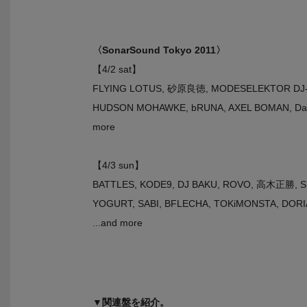
〈SonarSound Tokyo 2011〉
【4/2 sat】
FLYING LOTUS, 砂原良徳, MODESELEKTOR DJ-TEAM,
HUDSON MOHAWKE, bRUNA, AXEL BOMAN, Daisu
more
【4/3 sun】
BATTLES, KODE9, DJ BAKU, ROVO, 高木正勝, SE
YOGURT, SABI, BFLECHA, TOKiMONSTA, DORI
...and more
▼関連盤を紹介。