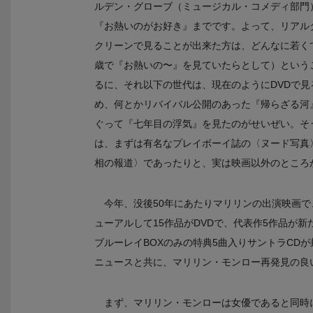
ルデン・グローブ（ミュージカル・コメディ部門
『お熱いのがお好き』までです。よって、リアル
クリーンで見ることが出来た方は、どんなに若くて
歳で『お熱いの〜』を見ていたらとして）という
るに、それ以下の世代は、現在のようにDVDで
め、何とかリバイバル公開のあった『帰らざる河
ぐって『七年目の浮気』を見たのがせいぜい。そ
は、まずは有名なプレイボーイ誌の〈ヌード写真
相の報道〉であったりと、実は映画以外のところ
今年、没後50年にあたりマリリンの出演映画で
ューアルして15作品がDVDで、代表作5作品が
ブルーレイBOXのみの特典5曲入りサントラCD
ニュースと共に、マリリン・モンロー再発見の良
まず、マリリン・モンローは女優であると同時