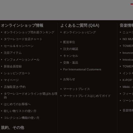
3
4
オンラインショップ情報
よくあるご質問 (Q&A)
音楽情
オンラインショップ売れ筋ランキング
オンラインショッピング
ニュー
タワーレコード全店チャート
NO MUS
配送単位
セール＆キャンペーン
TOWER
注文の確認
注目アイテム
bounce
キャンセル
インフォメーションメール
intoxic
交換・返品
新規会員登録
TOWER
For International Customers
ショッピングカート
イント
お知らせ
マイページ
K-PO
店舗取置き/予約
Mikiki -
マーケットプレイス
タワーレコードオンラインが選ばれる理
フィー
マーケットプレイスはじめてガイド
由
ソーシ
はじめてのお客様へ
音楽情
欲しい物リストの使い方
コレクション機能の使い方
規約、その他