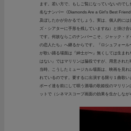
ます。若い方で、もしご覧になっていないのでし
名なナンバー《Diamonds Are a Girl's 
及ぼしたかが分かるでしょう。実は、個人的には
ズ・シアターに手形を残していますね）と掛け合いで歌い踊る《T
です。何故ならこのナンバーこそ、ジャック・ドゥ
の恋人たち』へ継るからです。『ロシュフォール
が歌い踊る場面は『紳士が〜』無くしては生まれ
はない』ではマリリンは脇役ですが、用意された唯一
当時、こうしたミュージカル場面は、映画を見れ
れているのです。要するに出演する限り１曲歌い
ボーイ達を前にして唄う酒場の歌姫役のマリリンは《One Sil
ットで（シネマスコープ画面の効果を生かしなが