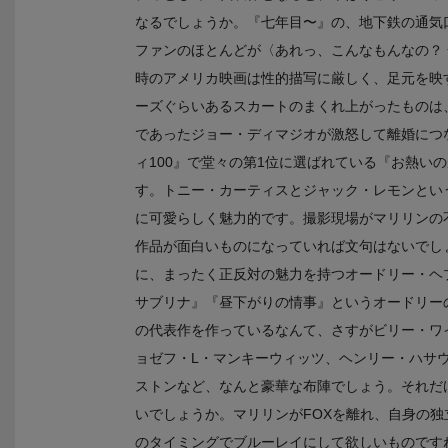
なるでしょうか。『七年目〜』の、地下鉄の通気
ファンのほとんどが〈あれっ、こんなもんなの？
時のアメリカ映画は性的描写に厳しく、足元を映
ーズぐらいあるスカートのまくれ上がったものは
であったジョー・ディマジオが激怒して離婚につ
ィ100』で堂々の第1位に選ばれている『お熱い
す。トニー・カーティスとジャック・レモンとい
に可愛らしく魅力的です。撮影現場がマリリンの
作品が面白いものになっていれば文句はないでしょ
に、まったく正反対の魅力を持つオードリー・ヘ
サブリナ』『昼下がりの情事』というオードリー
の代表作を作っているなんて、さすがビリー・ワ
ョゼフ・L・マンキーウィッツ、ヘンリー・ハサ
ストンなど、なんと豪華な布陣でしょう。それだ
いでしょうか。マリリンがFOXを離れ、自身の
のタイミングでブルーレイにして欲しいものです