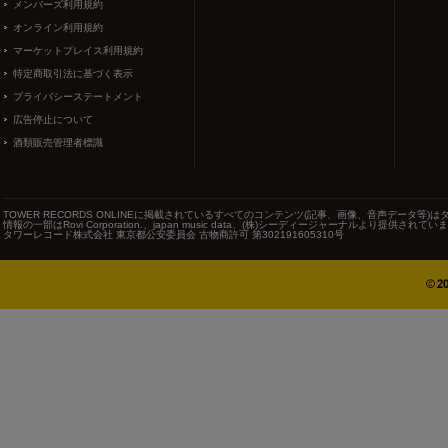
メンバーズ利用規約
オンライン利用規約
マーケットプレイス利用規約
特定商取引法に基づく表示
プライバシーステートメント
広告停止について
酒類販売管理者標識
TOWER RECORDS ONLINEに掲載されているすべてのコンテンツ(記事、画像、音声データ
情報の一部はRovi Corporation.、japan music data、(株)シーディージャーナルより提供されてい
タワーレコード株式会社 東京都公安委員会 古物商許可 第302191605310号