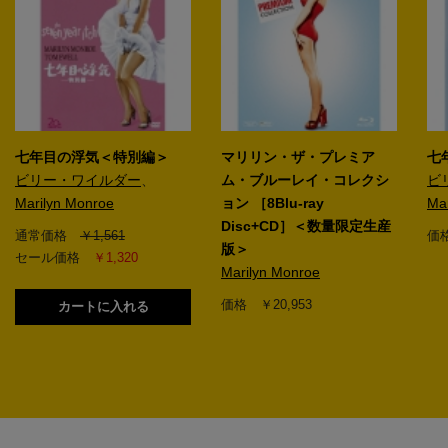
七年目の浮気＜特別編＞
マリリン・ザ・プレミア
七
ビリー・ワイルダー
、
ム・ブルーレイ・コレクシ
ビ
Marilyn Monroe
ョン ［8Blu-ray
Ma
Disc+CD］＜数量限定生産
通常価格
￥1,561
価格
版＞
セール価格
￥1,320
Marilyn Monroe
価格 ￥20,953
カートに入れる
2
3