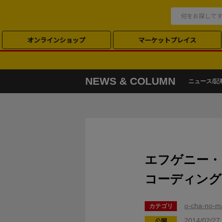
オンラインショップ
マーケットプレイス
NEWS & COLUMN
ニュース/記
エフゲニー・
コーディング
o-cha-no-
カテゴリ
2014/02/27
公開