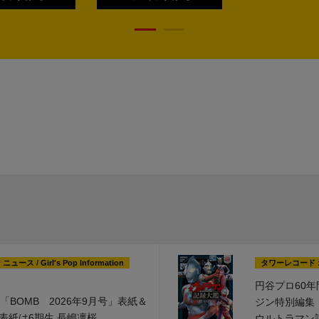
 ニュース
/
Girl's Pop Information
タワーレコード 
円谷プロ60
「BOMB 2026年9月号」表紙＆
ジン特別編集
表紙は6期生 長嶋凛桜
ウルトラマン