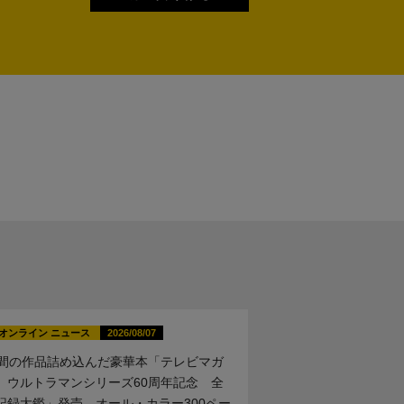
オンライン ニュース
2026/08/07
年間の作品詰め込んだ豪華本「テレビマガ
 ウルトラマンシリーズ60周年記念 全
記録大鑑」発売。オール・カラー300ペー