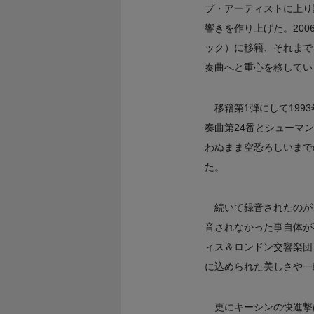
プ・アーティストに上り
響きを作り上げた。200
ック）に移籍、それまで
奏曲へと重心を移してい
移籍第1弾にして199
奏曲第24番とシューマ
わぬまま空恐ろしいまで
た。
続いて録音されたのが
音されなかった事自体が
ィス＆ロンドン交響楽団
に込められた美しさや一
更にキーシンの快進撃