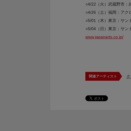
○4/22（火）武蔵野市
○4/26（土）福岡：ア
○5/01（木）東京：サ
○5/04（日）東京：サ
www.japanarts.co.jp/
ク
関連アーティスト