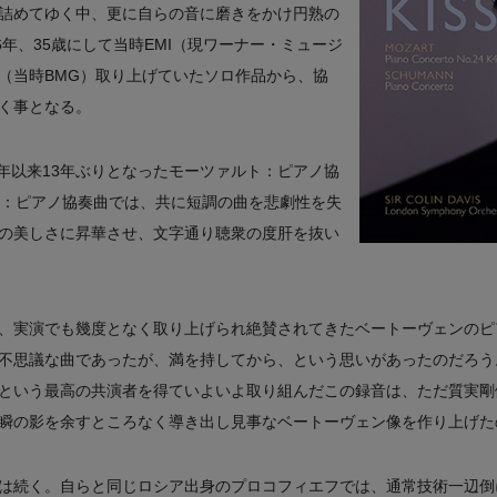
詰めてゆく中、更に自らの音に磨きをかけ円熟の
6年、35歳にして当時EMI（現ワーナー・ミュージ
（当時BMG）取り上げていたソロ作品から、協
く事となる。
3年以来13年ぶりとなったモーツァルト：ピアノ協
ン：ピアノ協奏曲では、共に短調の曲を悲劇性を失
の美しさに昇華させ、文字通り聴衆の度肝を抜い
、実演でも幾度となく取り上げられ絶賛されてきたベートーヴェンのピ
不思議な曲であったが、満を持してから、という思いがあったのだろう
という最高の共演者を得ていよいよ取り組んだこの録音は、ただ質実剛
瞬の影を余すところなく導き出し見事なベートーヴェン像を作り上げた
は続く。自らと同じロシア出身のプロコフィエフでは、通常技術一辺倒