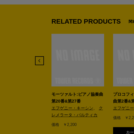
RELATED PRODUCTS
関
ツァルト:ピアノ協奏曲
モーツァルト:ピアノ協奏曲
プロコフィ
番 & シューマン:ピア
第20番&第27番
曲第2番&
奏曲
エフゲニー・キーシン
、
ク
エフゲニー
ゲニー・キーシン
レメラータ・バルティカ
価格 ￥2,2
￥2,200
価格 ￥2,200
カー