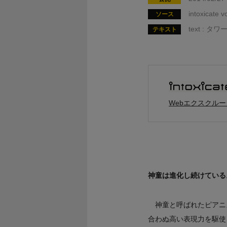
intoxicat
ソース
text : 
テキスト
Webエクスクル
神童は進化し続けている
神童と呼ばれたピアニ
合わぬ高い表現力を駆使