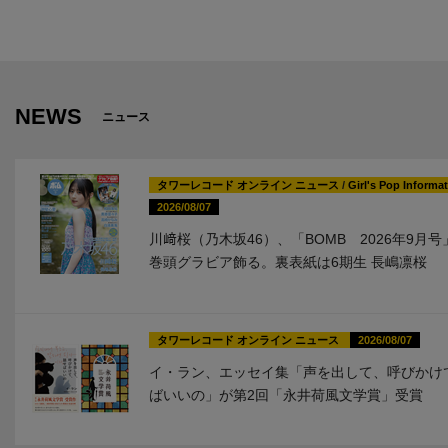
NEWS
ニュース
タワーレコード オンライン ニュース
/
Girl's Pop Informa
2026/08/07
川﨑桜（乃木坂46）、「BOMB 2026年9月
巻頭グラビア飾る。裏表紙は6期生 長嶋凛桜
タワーレコード オンライン ニュース
2026/08/07
イ・ラン、エッセイ集「声を出して、呼びかけ
ばいいの」が第2回「永井荷風文学賞」受賞