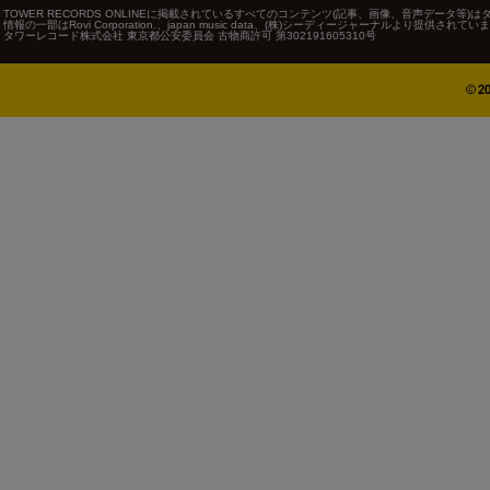
TOWER RECORDS ONLINEに掲載されているすべてのコンテンツ(記事、画像、音声データ
情報の一部はRovi Corporation.、japan music data、(株)シーディージャーナルより提供されてい
タワーレコード株式会社 東京都公安委員会 古物商許可 第302191605310号