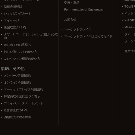
交換・返品
新規会員登録
TOWER
For International Customers
ショッピングカート
イント
お知らせ
マイページ
K-PO
店舗取置き/予約
Mikiki -
マーケットプレイス
タワーレコードオンラインが選ばれる理
フィー
マーケットプレイスはじめてガイド
由
ソーシ
はじめてのお客様へ
音楽情
欲しい物リストの使い方
コレクション機能の使い方
規約、その他
メンバーズ利用規約
オンライン利用規約
マーケットプレイス利用規約
特定商取引法に基づく表示
プライバシーステートメント
広告停止について
酒類販売管理者標識