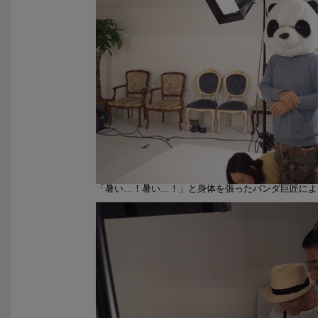
「暑い…！暑い…！」と身体を張ったパンダ巨匠によ