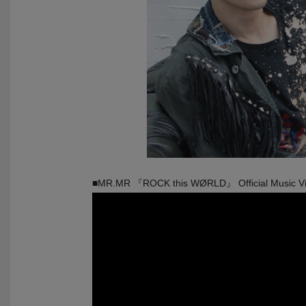
■MR.MR 『ROCK this WØRLD』 Official Music V