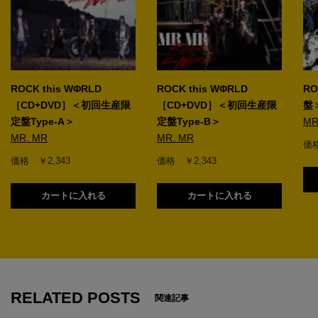
ROCK this WΦRLD
ROCK this WΦRLD
RO
［CD+DVD］＜初回生産限
［CD+DVD］＜初回生産限
盤
定盤Type-A＞
定盤Type-B＞
MR
MR. MR
MR. MR
価格
価格 ￥2,343
価格 ￥2,343
カートに入れる
カートに入れる
1
RELATED POSTS
関連記事