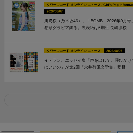
タワーレコード オンライン ニュース
/
Girl's Pop Informa
2026/08/07
川﨑桜（乃木坂46）、「BOMB 2026年9月
巻頭グラビア飾る。裏表紙は6期生 長嶋凛桜
タワーレコード オンライン ニュース
2026/08/07
イ・ラン、エッセイ集「声を出して、呼びかけ
ばいいの」が第2回「永井荷風文学賞」受賞