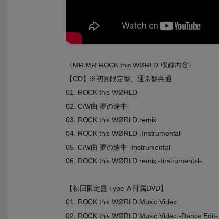
〈MR.MR“ROCK this WØRLD”収録内容〉
【CD】※初回限定盤、通常盤共通
01. ROCK this WØRLD
02. C/W曲 夢の途中
03. ROCK this WØRLD remix
04. ROCK this WØRLD -Instrumental-
05. C/W曲 夢の途中 -Instrumental-
06. ROCK this WØRLD remix -Instrumental-
【初回限定盤 Type-A 付属DVD】
01. ROCK this WØRLD Music Video
02. ROCK this WØRLD Music Video -Dance Edit-