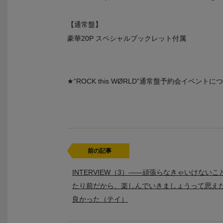
【通常盤】
豪華20P スペシャルブックレット付属
★“ROCK this WØRLD”通常盤予約会イベ
前の記事
INTERVIEW（3）――頑張らなきゃいけないこ
たり前だから、楽しんでいきましょうって思え
良かった（テイ）