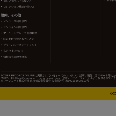
音楽情
欲しい物リストの使い方
コレクション機能の使い方
規約、その他
メンバーズ利用規約
オンライン利用規約
マーケットプレイス利用規約
特定商取引法に基づく表示
プライバシーステートメント
広告停止について
酒類販売管理者標識
TOWER RECORDS ONLINEに掲載されているすべてのコンテンツ(記事、画像、音声データ
情報の一部はRovi Corporation.、japan music data、(株)シーディージャーナルより提供されてい
タワーレコード株式会社 東京都公安委員会 古物商許可 第302191605310号