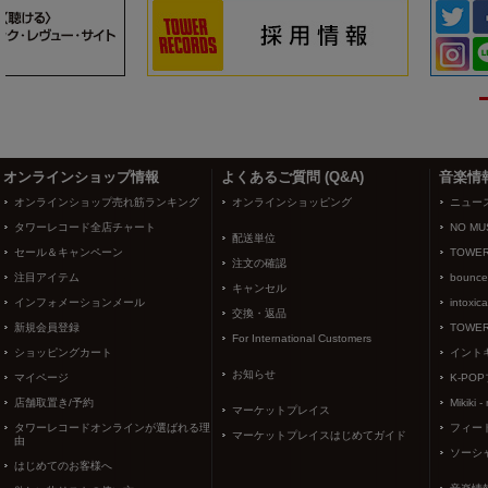
3
4
オンラインショップ情報
よくあるご質問 (Q&A)
音楽情
オンラインショップ売れ筋ランキング
オンラインショッピング
ニュー
タワーレコード全店チャート
NO MUS
配送単位
セール＆キャンペーン
TOWER
注文の確認
注目アイテム
bounce
キャンセル
インフォメーションメール
intoxic
交換・返品
新規会員登録
TOWER
For International Customers
ショッピングカート
イント
お知らせ
マイページ
K-PO
店舗取置き/予約
Mikiki -
マーケットプレイス
タワーレコードオンラインが選ばれる理
フィー
マーケットプレイスはじめてガイド
由
ソーシ
はじめてのお客様へ