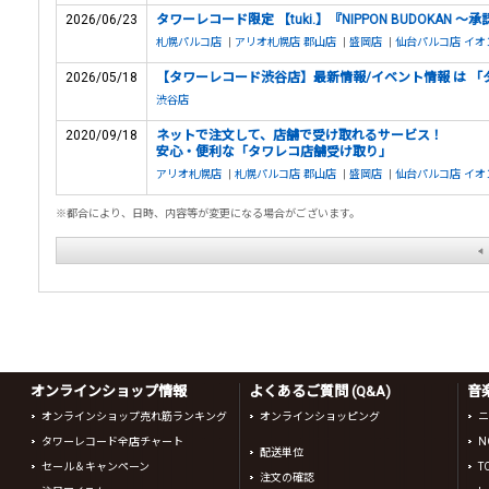
2026/06/23
タワーレコード限定 【tuki.】『NIPPON BUDOKAN
札幌パルコ店
|
アリオ札幌店
郡山店
|
盛岡店
|
仙台パルコ店
イオ
2026/05/18
【タワーレコード渋谷店】最新情報/イベント情報 は 「
渋谷店
2020/09/18
ネットで注文して、店舗で受け取れるサービス！
安心・便利な「タワレコ店舗受け取り」
アリオ札幌店
|
札幌パルコ店
郡山店
|
盛岡店
|
仙台パルコ店
イオ
※都合により、日時、内容等が変更になる場合がございます。
オンラインショップ情報
よくあるご質問 (Q&A)
音
オンラインショップ売れ筋ランキング
オンラインショッピング
ニ
タワーレコード全店チャート
N
配送単位
セール＆キャンペーン
T
注文の確認