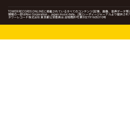
TOWER RECORDS ONLINEに掲載されているすべてのコンテンツ(記事、画像、音声デ
情報の一部はRovi Corporation.、japan music data、(株)シーディージャーナルより提供
タワーレコード株式会社 東京都公安委員会 古物商許可 第302191605310号