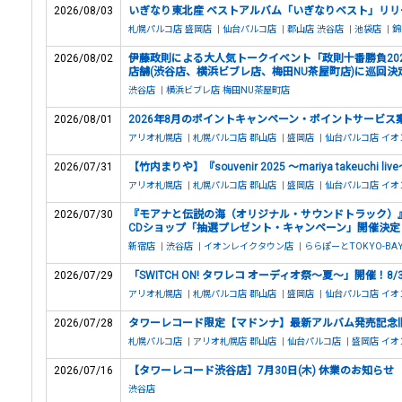
2026/08/03
いぎなり東北産 ベストアルバム「いぎなりベスト」リリ
札幌パルコ店
盛岡店
|
仙台パルコ店
|
郡山店
渋谷店
|
池袋店
|
錦
2026/08/02
伊藤政則による⼤⼈気トークイベント「政則⼗番勝負2026」開催記
店舗(渋⾕店、横浜ビブレ店、梅⽥NU茶屋町店)に巡回決定
渋谷店
|
横浜ビブレ店
梅田NU茶屋町店
2026/08/01
2026年8月のポイントキャンペーン・ポイントサービス
アリオ札幌店
|
札幌パルコ店
郡山店
|
盛岡店
|
仙台パルコ店
イオ
2026/07/31
【竹内まりや】『souvenir 2025 ～mariya takeuch
アリオ札幌店
|
札幌パルコ店
郡山店
|
盛岡店
|
仙台パルコ店
イオ
2026/07/30
『モアナと伝説の海（オリジナル・サウンドトラック）
CDショップ「抽選プレゼント・キャンペーン」開催決定
新宿店
|
渋谷店
|
イオンレイクタウン店
|
ららぽーとTOKYO-BA
2026/07/29
「SWITCH ON! タワレコ オーディオ祭～夏～」開催！8/3
アリオ札幌店
|
札幌パルコ店
郡山店
|
盛岡店
|
仙台パルコ店
イオ
2026/07/28
タワーレコード限定【マドンナ】最新アルバム発売記念旧譜
札幌パルコ店
|
アリオ札幌店
郡山店
|
仙台パルコ店
|
盛岡店
イオ
2026/07/16
【タワーレコード渋谷店】7月30日(木) 休業のお知らせ
渋谷店