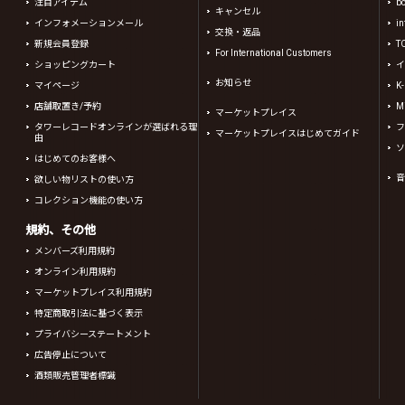
注目アイテム
b
キャンセル
インフォメーションメール
in
交換・返品
新規会員登録
T
For International Customers
ショッピングカート
イ
お知らせ
マイページ
K
店舗取置き/予約
Mi
マーケットプレイス
タワーレコードオンラインが選ばれる理
フ
マーケットプレイスはじめてガイド
由
ソ
はじめてのお客様へ
音
欲しい物リストの使い方
コレクション機能の使い方
規約、その他
メンバーズ利用規約
オンライン利用規約
マーケットプレイス利用規約
特定商取引法に基づく表示
プライバシーステートメント
広告停止について
酒類販売管理者標識