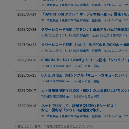
アリオ札幌店
|
札幌パルコ店
郡山店
|
盛岡店
|
仙台パルコ店
イオ
2026/07/29
「SWITCH ON! タワレコ オーディオ祭～夏～」開催！8/3
アリオ札幌店
|
札幌パルコ店
郡山店
|
盛岡店
|
仙台パルコ店
イオ
2026/07/28
タワーレコード限定【マドンナ】最新アルバム発売記念旧譜
札幌パルコ店
|
アリオ札幌店
郡山店
|
仙台パルコ店
|
盛岡店
イオ
2026/06/23
タワーレコード限定 【tuki.】『NIPPON BUDOKAN
札幌パルコ店
|
アリオ札幌店
郡山店
|
盛岡店
|
仙台パルコ店
イオ
2026/06/10
ROIROM『CLASSIC WAVE』リリース記念 「タワ
TOWER RECORDS mini ららぽーと富士見店
2026/05/25
CUTIE STREET 3rdシングル『キュートなキューた
TOWER RECORDS mini ららぽーと富士見店
2026/05/17
土・日曜日限定!¥10,000（税込）以上お買い上げでメ
TOWER RECORDS mini ららぽーと富士見店
2020/09/18
ネットで注文して、店舗で受け取れるサービス！
安心・便利な「タワレコ店舗受け取り」
アリオ札幌店
|
札幌パルコ店
郡山店
|
盛岡店
|
仙台パルコ店
イオ
※都合により、日時、内容等が変更になる場合がございます。