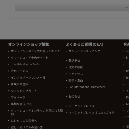
オンラインショップ情報
よくあるご質問 (Q&A)
音
オンラインショップ売れ筋ランキング
オンラインショッピング
ニ
タワーレコード全店チャート
N
配送単位
セール＆キャンペーン
T
注文の確認
注目アイテム
b
キャンセル
インフォメーションメール
in
交換・返品
新規会員登録
T
For International Customers
ショッピングカート
イ
お知らせ
マイページ
K
店舗取置き/予約
Mi
マーケットプレイス
タワーレコードオンラインが選ばれる理
フ
マーケットプレイスはじめてガイド
由
ソ
はじめてのお客様へ
音
欲しい物リストの使い方