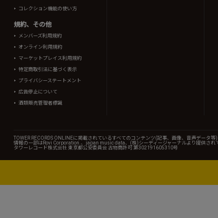
コレクション機能の使い方
規約、その他
メンバーズ利用規約
オンライン利用規約
マーケットプレイス利用規約
特定商取引法に基づく表示
プライバシーステートメント
広告停止について
酒類販売管理者標識
TOWER RECORDS ONLINEに掲載されているすべてのコンテンツ(記事、画像、音声デ
情報の一部はRovi Corporation.、japan music data、(株)シーディージャーナルより提供
タワーレコード株式会社 東京都公安委員会 古物商許可 第302191605310号