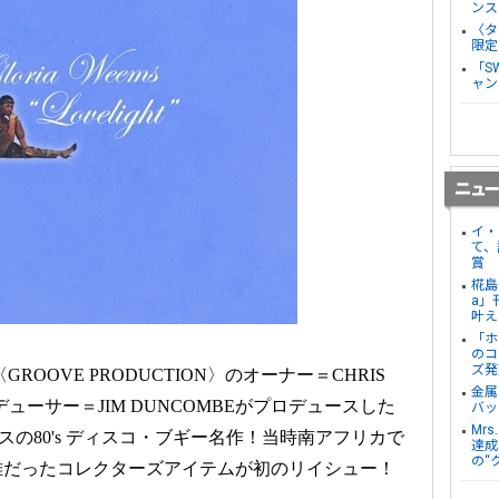
ンス
〈タ
限定
「S
ャン
イ・
て、
賞
椛島
a」
叶え
「ホ
のコ
ズ発
OOVE PRODUCTION〉のオーナー＝CHRIS
金属
デューサー＝JIM DUNCOMBEがプロデュースした
バッ
Mr
リリースの80's ディスコ・ブギー名作！当時南アフリカで
達成し
の“
難だったコレクターズアイテムが初のリイシュー！