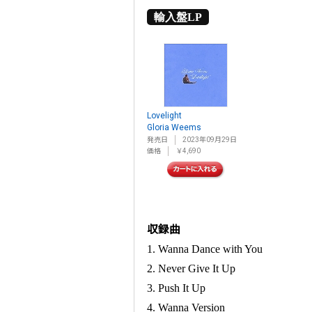
輸入盤LP
Lovelight
Gloria Weems
発売日
2023年09月29日
価格
￥4,690
収録曲
1. Wanna Dance with You
2. Never Give It Up
3. Push It Up
4. Wanna Version