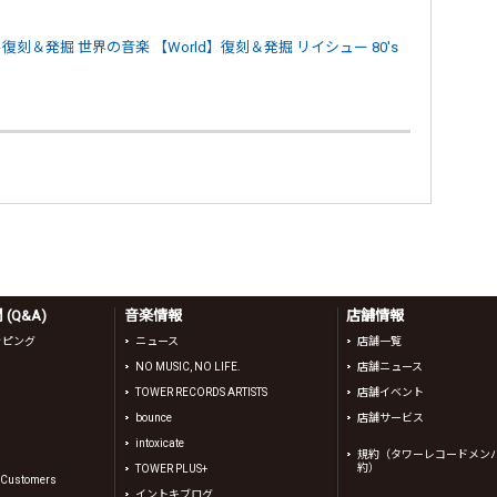
ル復刻＆発掘
世界の音楽
【World】復刻＆発掘
リイシュー
80's
(Q&A)
音楽情報
店舗情報
ッピング
ニュース
店舗一覧
NO MUSIC, NO LIFE.
店舗ニュース
TOWER RECORDS ARTISTS
店舗イベント
bounce
店舗サービス
intoxicate
規約（タワーレコードメン
約）
TOWER PLUS+
l Customers
イントキブログ