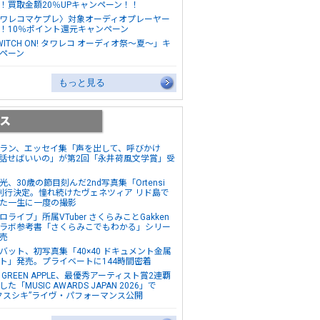
！買取金額20％UPキャンペーン！！
ワレコマケプレ〉対象オーディオプレーヤー
！10％ポイント還元キャンペーン
WITCH ON! タワレコ オーディオ祭～夏～」キ
ペーン
もっと見る
ラン、エッセイ集「声を出して、呼びかけ
話せばいいの」が第2回「永井荷風文学賞」受
光、30歳の節目刻んだ2nd写真集「Ortensi
刊行決定。憧れ続けたヴェネツィア リド島で
た一生に一度の撮影
ロライブ」所属VTuber さくらみことGakken
ラボ参考書「さくらみこでもわかる」シリー
売
バット、初写真集「40×40 ドキュメント金属
ト」発売。プライベートに144時間密着
s. GREEN APPLE、最優秀アーティスト賞2連覇
た「MUSIC AWARDS JAPAN 2026」で
クスシキ”ライヴ・パフォーマンス公開