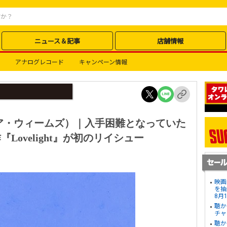
ニュース＆記事
店舗情報
アナログレコード
キャンペーン情報
ローリア・ウィームズ）｜入手困難となっていた
『Lovelight』が初のリイシュー
映画
を抽
8月
聴か
チャ
聴か