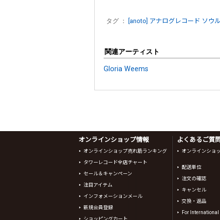
タグ ：
[anoto]
アナログレコード
ソウ
関連アーティスト
Gloria Weems
オンラインショップ情報
よくあるご質問 
オンラインショップ売れ筋ランキング
オンラインショ
タワーレコード全店チャート
配送単位
セール＆キャンペーン
注文の確認
注目アイテム
キャンセル
インフォメーションメール
交換・返品
新規会員登録
For Internationa
ショッピングカート