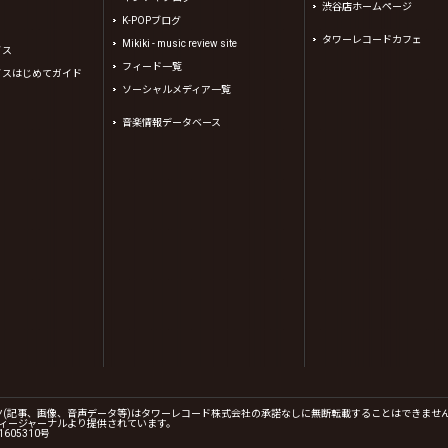
渋谷店ホームページ
K-POPブログ
タワーレコードカフェ
Mikiki - music review site
イス
フィード一覧
イスはじめてガイド
ソーシャルメディア一覧
音楽情報データベース
コンテンツ(記事、画像、音声データ等)はタワーレコード株式会社の承諾なしに無断転載することはできませ
、(株)シーディージャーナルより提供されています。
605310号