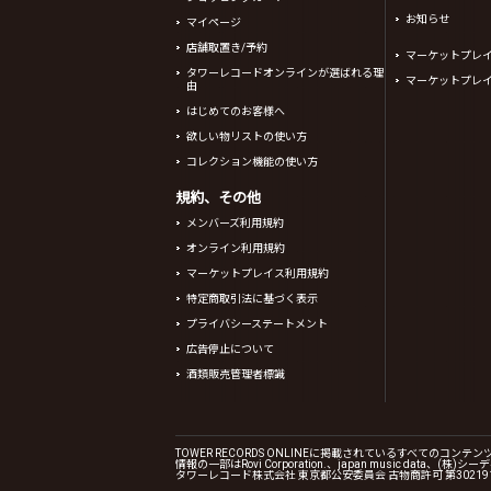
お知らせ
マイページ
店舗取置き/予約
マーケットプレ
タワーレコードオンラインが選ばれる理
マーケットプレ
由
はじめてのお客様へ
欲しい物リストの使い方
コレクション機能の使い方
規約、その他
メンバーズ利用規約
オンライン利用規約
マーケットプレイス利用規約
特定商取引法に基づく表示
プライバシーステートメント
広告停止について
酒類販売管理者標識
TOWER RECORDS ONLINEに掲載されているすべての
情報の一部はRovi Corporation.、japan music data
タワーレコード株式会社 東京都公安委員会 古物商許可 第302191