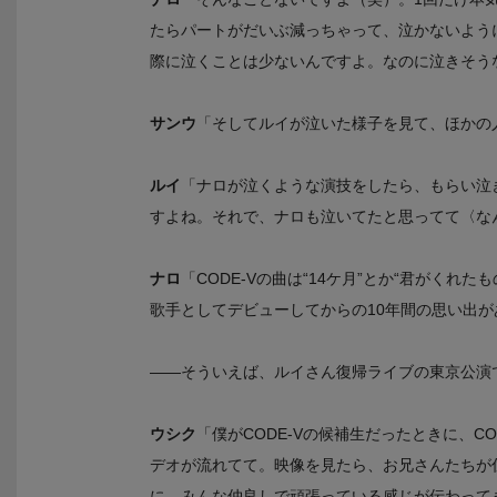
たらパートがだいぶ減っちゃって、泣かないよう
際に泣くことは少ないんですよ。なのに泣きそう
サンウ
「そしてルイが泣いた様子を見て、ほかの
ルイ
「ナロが泣くような演技をしたら、もらい泣
すよね。それで、ナロも泣いてたと思ってて〈な
ナロ
「CODE-Vの曲は“14ケ月”とか“君がくれ
歌手としてデビューしてからの10年間の思い出が
――そういえば、ルイさん復帰ライブの東京公演で
ウシク
「僕がCODE-Vの候補生だったときに、C
デオが流れてて。映像を見たら、お兄さんたちが
に、みんな仲良しで頑張っている感じが伝わって