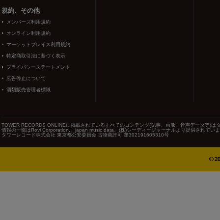
規約、その他
メンバーズ利用規約
オンライン利用規約
マーケットプレイス利用規約
特定商取引法に基づく表示
プライバシーステートメント
広告停止について
酒類販売管理者標識
TOWER RECORDS ONLINEに掲載されているすべてのコンテンツ(記事、画像、音声データ
情報の一部はRovi Corporation.、japan music data、(株)シーディージャーナルより提供されてい
タワーレコード株式会社 東京都公安委員会 古物商許可 第302191605310号