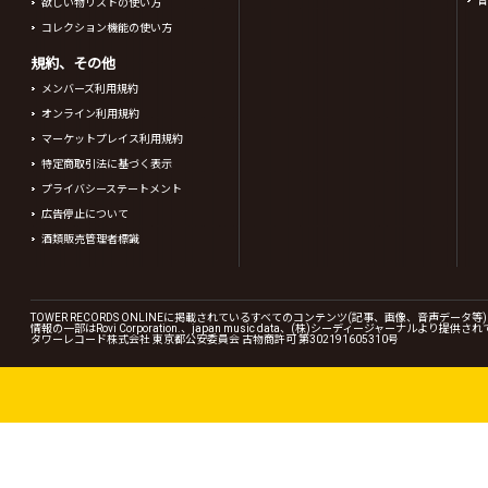
音
欲しい物リストの使い方
コレクション機能の使い方
規約、その他
メンバーズ利用規約
オンライン利用規約
マーケットプレイス利用規約
特定商取引法に基づく表示
プライバシーステートメント
広告停止について
酒類販売管理者標識
TOWER RECORDS ONLINEに掲載されているすべてのコンテンツ(記事、画像、音声デ
情報の一部はRovi Corporation.、japan music data、(株)シーディージャーナルより提供
タワーレコード株式会社 東京都公安委員会 古物商許可 第302191605310号