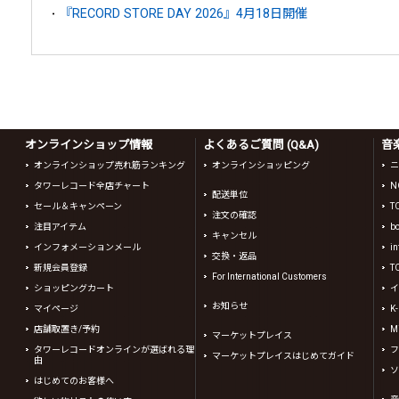
『RECORD STORE DAY 2026』4月18日開催
オンラインショップ情報
よくあるご質問 (Q&A)
音
オンラインショップ売れ筋ランキング
オンラインショッピング
ニ
タワーレコード全店チャート
N
配送単位
セール＆キャンペーン
T
注文の確認
注目アイテム
b
キャンセル
インフォメーションメール
in
交換・返品
新規会員登録
T
For International Customers
ショッピングカート
イ
お知らせ
マイページ
K
店舗取置き/予約
Mi
マーケットプレイス
タワーレコードオンラインが選ばれる理
フ
マーケットプレイスはじめてガイド
由
ソ
はじめてのお客様へ