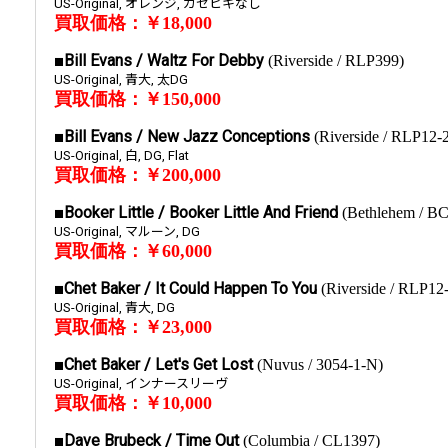
US-Original, オレンジ, カゼヒキなし
買取価格：￥18,000
■Bill Evans / Waltz For Debby
(Riverside / RLP399)
US-Original, 青大, 太DG
買取価格：￥150,000
■Bill Evans / New Jazz Conceptions
(Riverside / RLP12-
US-Original, 白, DG, Flat
買取価格：￥200,000
■Booker Little / Booker Little And Friend
(Bethlehem / B
US-Original, マルーン, DG
買取価格：￥60,000
■Chet Baker / It Could Happen To You
(Riverside / RLP12
US-Original, 青大, DG
買取価格：￥23,000
■Chet Baker / Let's Get Lost
(Nuvus / 3054-1-N)
US-Original, インナースリーヴ
買取価格：￥10,000
■Dave Brubeck / Time Out
(Columbia / CL1397)