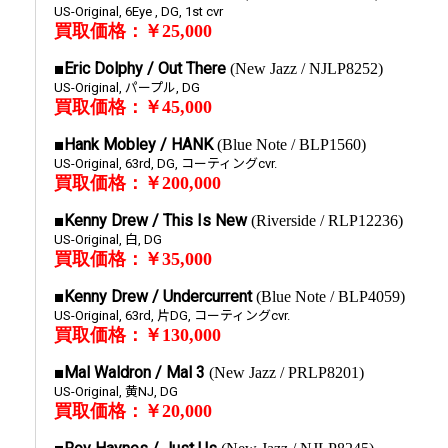
US-Original, 6Eye , DG, 1st cvr
買取価格：￥25,000
■Eric Dolphy / Out There
(New Jazz / NJLP8252)
US-Original, パープル, DG
買取価格：￥45,000
■Hank Mobley / HANK
(Blue Note / BLP1560)
US-Original, 63rd, DG, コーティングcvr.
買取価格：￥200,000
■Kenny Drew / This Is New
(Riverside / RLP12236)
US-Original, 白, DG
買取価格：￥35,000
■Kenny Drew / Undercurrent
(Blue Note / BLP4059)
US-Original, 63rd, 片DG, コーティングcvr.
買取価格：￥130,000
■Mal Waldron / Mal 3
(New Jazz / PRLP8201)
US-Original, 黄NJ, DG
買取価格：￥20,000