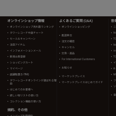
オンラインショップ情報
よくあるご質問 (Q&A)
音
オンラインショップ売れ筋ランキング
オンラインショッピング
ニ
タワーレコード全店チャート
N
配送単位
セール＆キャンペーン
T
注文の確認
注目アイテム
b
キャンセル
インフォメーションメール
in
交換・返品
新規会員登録
T
For International Customers
ショッピングカート
イ
お知らせ
マイページ
K
店舗取置き/予約
Mi
マーケットプレイス
タワーレコードオンラインが選ばれる理
フ
マーケットプレイスはじめてガイド
由
ソ
はじめてのお客様へ
音
欲しい物リストの使い方
コレクション機能の使い方
規約、その他
メンバーズ利用規約