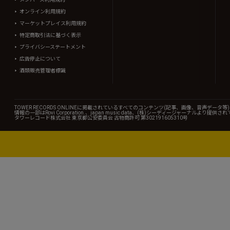
オンライン利用規約
マーケットプレイス利用規約
特定商取引法に基づく表示
プライバシーステートメント
広告停止について
酒類販売管理者標識
TOWER RECORDS ONLINEに掲載されているすべてのコンテンツ(記事、画像、音声デ
情報の一部はRovi Corporation.、japan music data、(株)シーディージャーナルより提供
タワーレコード株式会社 東京都公安委員会 古物商許可 第302191605310号