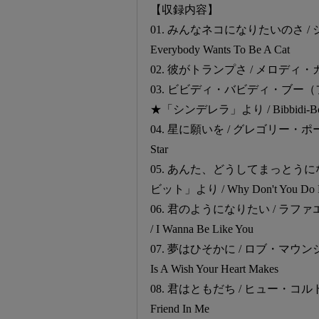
【収録内容】
01. みんなネコになりたいのさ 
Everybody Wants To Be A Cat
02. 彼がトランプさ / メロディ・ガ
03. ビビディ・バビディ・ブー
★「シンデレラ」より / Bibbidi-Bob
04. 星に願いを / グレゴリー・ポータ
Star
05. あんた、どうしてまっとう
ビット」より / Why Don't You Do R
06. 君のようになりたい / 
/ I Wanna Be Like You
07. 夢はひそかに / ロブ・マウン
Is A Wish Your Heart Makes
08. 君はともだち / ヒュー・コルト
Friend In Me