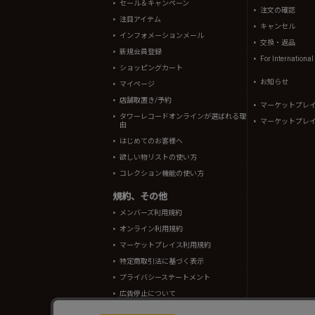
セール＆キャンペーン
注文の確認
注目アイテム
キャンセル
インフォメーションメール
交換・返品
新規会員登録
For Internationa
ショッピングカート
お知らせ
マイページ
店舗取置き/予約
マーケットプレ
タワーレコードオンラインが選ばれる理
マーケットプレ
由
はじめてのお客様へ
欲しい物リストの使い方
コレクション機能の使い方
規約、その他
メンバーズ利用規約
オンライン利用規約
マーケットプレイス利用規約
特定商取引法に基づく表示
プライバシーステートメント
広告停止について
酒類販売管理者標識