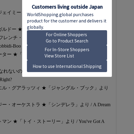
/ ジェイミー・カラム ★「おしゃれキャット」より /
ルドー ★「わんわん物語」より / He's A Tramp
（フレンチ・ヴァージョン） / ステイシー・ケント
bidi-Boo
ー ★「ピノキオ」より / When You Wish Upon A
になれないの / チャイナ・モーゼス ★「ロジャー・ラ
ight?
ラファエル・グアラッツィ ★「ジャングル・ブック」より
ジー・オーケストラ ★「シンデレラ」より / A Dream
マン ★「トイ・ストーリー」より / You've Got A