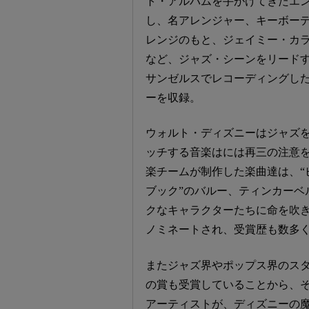
ト・アルバムを手がけてきたエ
し、名アレンジャー、キーボー
レンジのもと、ジェイミー・カ
など、ジャズ・シーンをリード
サンゼルスでレコーディングし
ーを収録。
ウォルト・ディズニーはジャズ
ッチする音楽はには再三の注意
楽チームが制作した楽曲達は、“
ブック”のバルー、ティンカーベ
クなキャラクターたちに命を吹
ノミネートされ、受賞歴も数多
またジャズ界やポップス界のス
の賞も受賞していることから、
アーティストが、ディズニーの