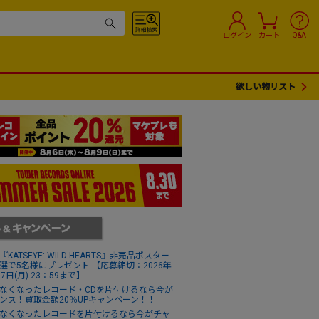
ログイン
カート
Q&A
欲しい物リスト
『KATSEYE: WILD HEARTS』非売品ポスター
選で5名様にプレゼント 【応募締切：2026年
17日(月) 23：59まで】
なくなったレコード・CDを片付けるなら今が
ンス！買取金額20％UPキャンペーン！！
なくなったレコードを片付けるなら今がチャ