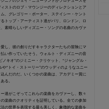
ンジニアのジェイ・ニューランドがプロデュースを
ディストのロブ・マウンジーのディレクションとア
ラム、グレゴリー・ポーター、ステイシー・ケント
するトップ・アーティスト達がパリ、ロンドン、ロ
た、素晴らしいディズニー・ソングの名曲のカヴァ
を愛し、彼の創りだすキャラクターたちの冒険にマ
を払い作っていたそう。ウォルト・ディズニーの音
ピノキオ”のジミニー・クリケット、“ジャングル・
ルや“トイ・ストーリー”のウッディのようなユニー
き込んだのだ。いくつかの楽曲は、アカデミー賞に
くある。
ター達がこぞってこれらの楽曲をカヴァーし、数々
その楽曲のクオリティを証明している。全ての参加
魔法の世界を表現する最も美しく、象徴的な楽曲を