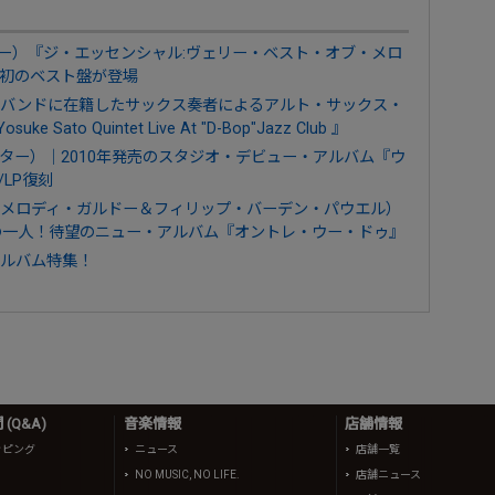
・ガルドー）『ジ・エッセンシャル:ヴェリー・ベスト・オブ・メロ
初のベスト盤が登場
・バンドに在籍したサックス奏者によるアルト・サックス・
 Sato Quintet Live At "D-Bop"Jazz Club 』
ー・ポーター）｜2010年発売のスタジオ・デビュー・アルバム『ウ
/LP復刻
pe Powell（メロディ・ガルドー＆フィリップ・バーデン・パウエル）
の一人！待望のニュー・アルバム『オントレ・ウー・ドゥ』
ルバム特集！
(Q&A)
音楽情報
店舗情報
ッピング
ニュース
店舗一覧
NO MUSIC, NO LIFE.
店舗ニュース