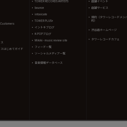
TOWER RECORDS ARTISTS
店舗イベント
bounce
店舗サービス
intoxicate
規約（タワーレコードメン
約）
TOWER PLUS+
l Customers
イントキブログ
渋谷店ホームページ
K-POPブログ
タワーレコードカフェ
Mikiki - music review site
イス
フィード一覧
イスはじめてガイド
ソーシャルメディア一覧
音楽情報データベース