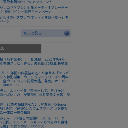
！買取金額20％UPキャンペーン！！
ワレコマケプレ〉対象オーディオプレーヤー
！10％ポイント還元キャンペーン
WITCH ON! タワレコ オーディオ祭～夏～」キ
ペーン
もっと見る
桜（乃木坂46）、「BOMB 2026年9月号」
＆巻頭グラビア飾る。裏表紙は6期生 長嶋凛
プロ60年間の作品詰め込んだ豪華本「テレビ
ジン特別編集 ウルトラマンシリーズ60周年
 全ウルトラマン記録大鑑」発売。オール・
ー300ページ
ラン、エッセイ集「声を出して、呼びかけ
話せばいいの」が第2回「永井荷風文学賞」受
光、30歳の節目刻んだ2nd写真集「Ortensi
刊行決定。憧れ続けたヴェネツィア リド島で
た一生に一度の撮影
みょん、6年越しの念願叶った“スーパーガー
MV公開。イルミネーションで形作られた男性
心臓」で歌う切ないロマンス