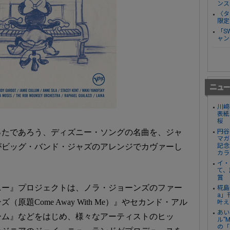
ンス
〈タ
限定
「S
ャン
川﨑
表紙
桜
円谷
ったであろう、ディズニー・ソングの名曲を、ジャ
マガ
記念
がビッグ・バンド・ジャズのアレンジでカヴァーし
カラ
イ・
て、
賞
ニー』プロジェクトは、ノラ・ジョーンズのファー
椛島
a」
題Come Away With Me）』やセカンド・アル
叶え
あい
ーム』などをはじめ、様々なアーティストのヒッ
ル”
の「