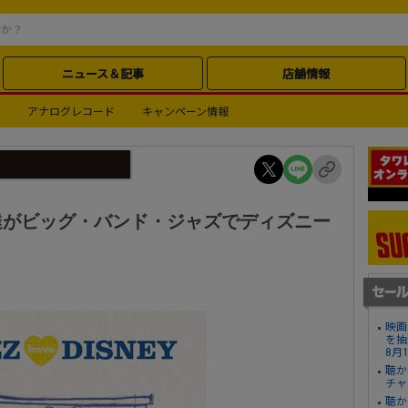
ニュース＆記事
店舗情報
アナログレコード
キャンペーン情報
達がビッグ・バンド・ジャズでディズニー
映画
を抽
8月
聴か
チャ
聴か