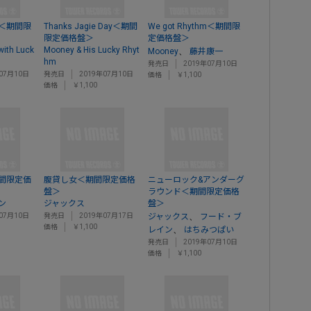
CK＜期間限
Thanks Jagie Day＜期間
We got Rhythm＜期間限
限定価格盤＞
定価格盤＞
with Luck
Mooney & His Lucky Rhyt
、
Mooney
藤井康一
hm
発売日
2019年07月10日
07月10日
発売日
2019年07月10日
価格
￥1,100
価格
￥1,100
間限定価
腹貸し女＜期間限定価格
ニューロック&アンダーグ
盤＞
ラウンド＜期間限定価格
ン
ジャックス
盤＞
、
07月10日
発売日
2019年07月17日
ジャックス
フード・ブ
価格
￥1,100
、
レイン
はちみつぱい
発売日
2019年07月10日
価格
￥1,100