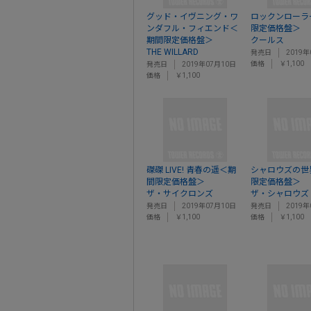
グッド・イヴニング・ワ
ロックンローラ
ンダフル・フィエンド＜
限定価格盤＞
期間限定価格盤＞
クールス
THE WILLARD
発売日
2019年
価格
￥1,100
発売日
2019年07月10日
価格
￥1,100
磔磔 LIVE! 青春の遥＜期
シャロウズの世
間限定価格盤＞
限定価格盤＞
ザ・サイクロンズ
ザ・シャロウズ
発売日
2019年07月10日
発売日
2019年
価格
￥1,100
価格
￥1,100