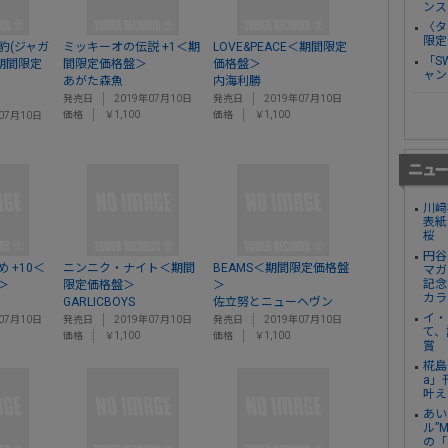
ンス
〈タ
限定
豹(ジャガ
ミッキーオの伝説 +1＜期
LOVE&PEACE＜期間限定
「S
＜期間限定
間限定価格盤＞
価格盤＞
ャン
あがた森魚
内海利勝
発売日
2019年07月10日
発売日
2019年07月10日
価格
￥1,100
価格
￥1,100
07月10日
川﨑
表紙
桜
円谷
 +10＜
ニンニク・ナイト＜期間
BEAMS＜期間限定価格盤
マガ
記念
＞
限定価格盤＞
＞
カラ
GARLICBOYS
佐立努とニューヘヴン
イ・
07月10日
発売日
2019年07月10日
発売日
2019年07月10日
て、
価格
￥1,100
価格
￥1,100
賞
椛島
a」
叶え
あい
ル”
の「