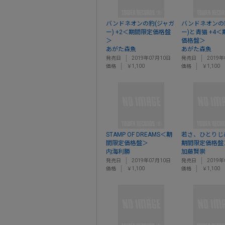
バンドネオンの豹(ジャガ
バンドネオンの
ー) +2＜期間限定価格盤
ー)と青猫 +4
＞
価格盤＞
あがた森魚
あがた森魚
発売日
2019年07月10日
発売日
2019年
価格
￥1,100
価格
￥1,100
STAMP OF DREAMS＜期
若さ、ひとりじめ
間限定価格盤＞
期間限定価格盤
内海利勝
加藤賢崇
発売日
2019年07月10日
発売日
2019年
価格
￥1,100
価格
￥1,100