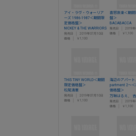
アイ・ラヴ・ウォーリア
喜怒哀楽＜期間
ーズ 1986-1987＜期間限
盤＞
定価格盤＞
BACABACCA
NICKEY & THE WARRIORS
発売日
2019年
価格
￥1,100
発売日
2019年07月10日
価格
￥1,100
THIS TINY WORLD＜期間
海辺のアパート
限定価格盤＞
partment 2
松尾清憲
価格盤＞
、
発売日
2019年07月10日
万琳はるえ
価格
￥1,100
発売日
2019年
価格
￥1,100