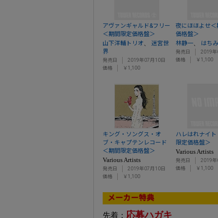
アヴァンギャルド&フリー
夜にほほよせ＜
＜期間限定価格盤＞
価格盤＞
、
、
山下洋輔トリオ
迷宮世
林静一
はち
界
発売日
2019年
価格
￥1,100
発売日
2019年07月10日
価格
￥1,100
キング・ソングス・オ
ハレはれナイト 
ブ・キャプテンレコード
限定価格盤＞
＜期間限定価格盤＞
Various Artists
Various Artists
発売日
2019年
価格
￥1,100
発売日
2019年07月10日
価格
￥1,100
メーカー特典
応募ハガキ
先着：