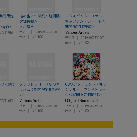
期間限定
毛の生えた拳銃＜期間限
ミク★パンク 80sオン・
定価格盤＞
キャプテン・レコード＜
大和屋竺
期間限定価格盤＞
みつぱい
Various Artists
発売日
2019年07月10日
07月10日
価格
￥1,100
発売日
2019年07月10日
価格
￥1,100
+7＜期間
ソリッドレコード夢のア
GSワンダーランド・オリ
ルバム＜期間限定価格盤
ジナル・サウンドトラッ
＞
ク＜期間限定価格盤＞
Various Artists
Original Soundtrack
07月10日
発売日
2019年07月10日
発売日
2019年07月10日
価格
￥1,100
価格
￥1,100