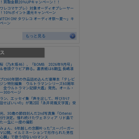
！買取金額20％UPキャンペーン！！
ワレコマケプレ〉対象オーディオプレーヤー
！10％ポイント還元キャンペーン
WITCH ON! タワレコ オーディオ祭～夏～」キ
ペーン
もっと見る
桜（乃木坂46）、「BOMB 2026年9月号」
＆巻頭グラビア飾る。裏表紙は6期生 長嶋凛
プロ60年間の作品詰め込んだ豪華本「テレビ
ジン特別編集 ウルトラマンシリーズ60周年
 全ウルトラマン記録大鑑」発売。オール・
ー300ページ
ラン、エッセイ集「声を出して、呼びかけ
話せばいいの」が第2回「永井荷風文学賞」受
光、30歳の節目刻んだ2nd写真集「Ortensi
刊行決定。憧れ続けたヴェネツィア リド島で
た一生に一度の撮影
みょん、6年越しの念願叶った“スーパーガー
MV公開。イルミネーションで形作られた男性
心臓」で歌う切ないロマンス