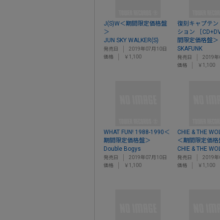
J(S)W＜期間限定価格盤
復刻キャプテン
＞
ション ［CD+D
JUN SKY WALKER(S)
間限定価格盤＞
SKAFUNK
発売日
2019年07月10日
価格
￥1,100
発売日
2019年
価格
￥1,100
WHAT FUN! 1988-1990＜
CHIE & THE WO
期間限定価格盤＞
＜期間限定価格
Double Bogys
CHIE & THE WO
発売日
2019年07月10日
発売日
2019年
価格
￥1,100
価格
￥1,100