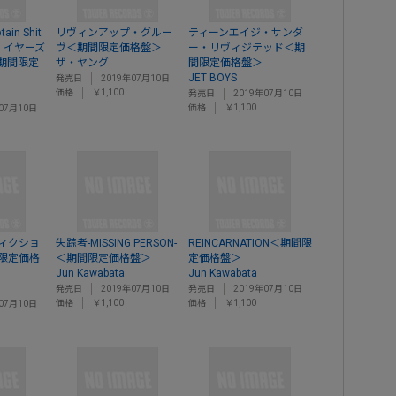
tain Shit
リヴィンアップ・グルー
ティーンエイジ・サンダ
・イヤーズ
ヴ＜期間限定価格盤＞
ー・リヴィジテッド＜期
＜期間限定
ザ・ヤング
間限定価格盤＞
JET BOYS
発売日
2019年07月10日
価格
￥1,100
発売日
2019年07月10日
価格
￥1,100
07月10日
ィクショ
失踪者-MISSING PERSON-
REINCARNATION＜期間限
限定価格
＜期間限定価格盤＞
定価格盤＞
Jun Kawabata
Jun Kawabata
発売日
2019年07月10日
発売日
2019年07月10日
価格
￥1,100
価格
￥1,100
07月10日