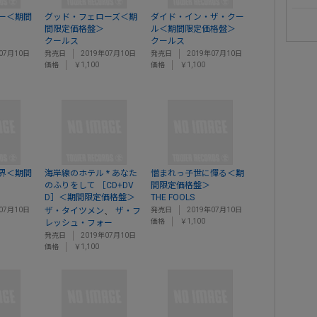
ー＜期間
グッド・フェローズ＜期
ダイド・イン・ザ・クー
間限定価格盤＞
ル＜期間限定価格盤＞
クールス
クールス
07月10日
発売日
2019年07月10日
発売日
2019年07月10日
価格
￥1,100
価格
￥1,100
界＜期間
海岸線のホテル * あなた
憎まれっ子世に憚る＜期
のふりをして ［CD+DV
間限定価格盤＞
D］＜期間限定価格盤＞
THE FOOLS
、
07月10日
ザ・タイツメン
ザ・フ
発売日
2019年07月10日
価格
￥1,100
レッシュ・フォー
発売日
2019年07月10日
価格
￥1,100