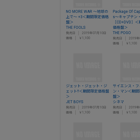
NO MORE WAR ～地球の
Package Of Cap
上で～ +3＜期間限定価格
s～キャプテン
盤＞
［CD+DVD］
THE FOOLS
価格盤＞
THE POGO
発売日
2019年07月10日
価格
￥1,100
発売日
2019年
価格
￥1,100
ジェット・ジェット・ジ
サイエンス・フ
ェット!!＜期間限定価格盤
ン・マン＜期間
＞
盤＞
JET BOYS
シネマ
発売日
2019年07月10日
発売日
2019年
価格
￥1,100
価格
￥1,100