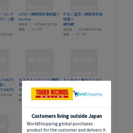
・コレク
LOVE＜期間限定価格盤＞
わるい空想＜期間限定価
VD］＜期
so nice
格盤＞
蛸地蔵
発売日
2019年07月10日
価格
￥1,100
発売日
2019年07月10日
価格
￥1,100
07月10日
LF BAITS
キスキス ベイビー＜期間
トーキョー★キラースト
盤＞
限定価格盤＞
リート＜期間限定価格盤
LF BAITS
チェリー・ボーイズ
＞
トーキョーキラー
07月10日
発売日
2019年07月17日
価格
￥1,100
発売日
2019年07月10日
価格
￥1,100