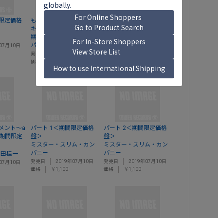
限定価格
もはやこれまで/WAR3～
幻のフレアオッズ＜期間
キャプテン・イヤーズ＜
限定価格盤＞
期間限定価格盤＞
フレアオッズ
パパイヤパラノイア
07月10日
発売日
2019年07月10日
価格
￥1,100
発売日
2019年07月17日
価格
￥1,100
メント～a
パート 1＜期間限定価格
パート 2＜期間限定価格
～＜期間限定
盤＞
盤＞
ミスター・スリム・カン
ミスター・スリム・カン
パニー
パニー
吉田桂一
発売日
2019年07月10日
発売日
2019年07月10日
07月10日
価格
￥1,100
価格
￥1,100