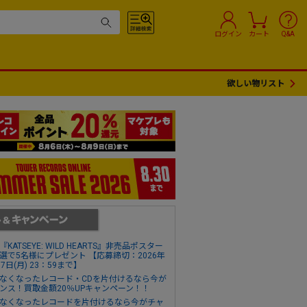
ログイン
カート
Q&A
欲しい物リスト
『KATSEYE: WILD HEARTS』非売品ポスター
選で5名様にプレゼント 【応募締切：2026年
17日(月) 23：59まで】
なくなったレコード・CDを片付けるなら今が
ンス！買取金額20％UPキャンペーン！！
なくなったレコードを片付けるなら今がチャ