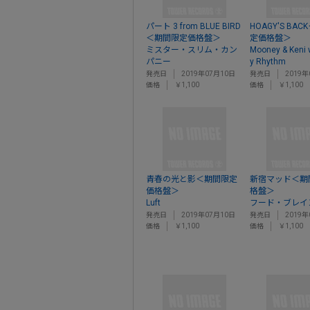
パート 3 from BLUE BIRD
HOAGY'S BA
＜期間限定価格盤＞
定価格盤＞
ミスター・スリム・カン
Mooney & Keni 
パニー
y Rhythm
発売日
2019年07月10日
発売日
2019年
価格
￥1,100
価格
￥1,100
青春の光と影＜期間限定
新宿マッド＜期
価格盤＞
格盤＞
Luft
フード・ブレイ
発売日
2019年07月10日
発売日
2019年
価格
￥1,100
価格
￥1,100