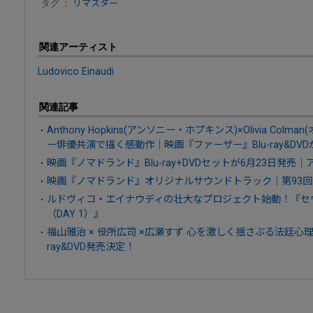
タグ ：
リマスター
関連アーティスト
Ludovico Einaudi
関連記事
Anthony Hopkins(アンソニー・ホプキンス)×Olivia Co
ー俳優共演で描く感動作｜映画『ファーザー』Blu-ray&DVD
映画『ノマドランド』Blu-ray+DVDセットが6月23日発
映画『ノマドランド』オリジナルサウンドトラック｜第93
ルドヴィコ・エイナウディの壮大なプロジェクト始動！『セ
（DAY 1）』
福山雅治 × 役所広司 ×広瀬すず 心を激しく揺さぶる法廷心理
ray&DVD発売決定！