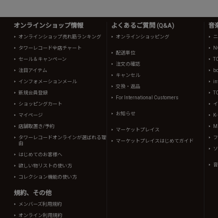
オンラインショップ情報
よくあるご質問 (Q&A)
音
オンラインショップ売れ筋ランキング
オンラインショッピング
ニ
タワーレコード全店チャート
N
配送単位
セール＆キャンペーン
T
注文の確認
注目アイテム
b
キャンセル
インフォメーションメール
in
交換・返品
新規会員登録
T
For International Customers
ショッピングカート
イ
お知らせ
マイページ
K
店舗取置き/予約
Mi
マーケットプレイス
タワーレコードオンラインが選ばれる理
フ
マーケットプレイスはじめてガイド
由
ソ
はじめてのお客様へ
音
欲しい物リストの使い方
コレクション機能の使い方
規約、その他
メンバーズ利用規約
オンライン利用規約