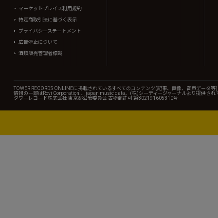
マーケットプレイス利用規約
特定商取引法に基づく表示
プライバシーステートメント
広告停止について
酒類販売管理者標識
TOWER RECORDS ONLINEに掲載されているすべてのコンテンツ(記事、画像、音声デ
情報の一部はRovi Corporation.、japan music data、(株)シーディージャーナルより提供
タワーレコード株式会社 東京都公安委員会 古物商許可 第302191605310号