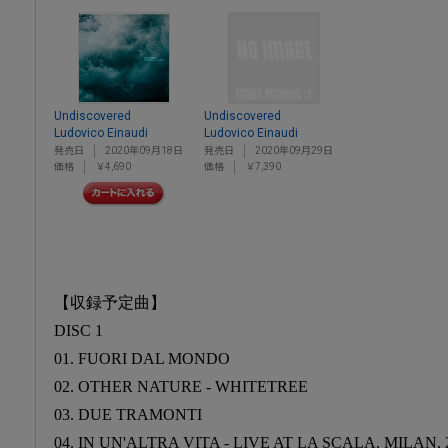
Undiscovered
Undiscovered
Ludovico Einaudi
Ludovico Einaudi
発売日
2020年09月18日
発売日
2020年09月29日
価格
￥4,690
価格
￥7,390
【収録予定曲】
DISC 1
01. FUORI DAL MONDO
02. OTHER NATURE - WHITETREE
03. DUE TRAMONTI
04. IN UN'ALTRA VITA - LIVE AT LA SCALA, MILAN, 