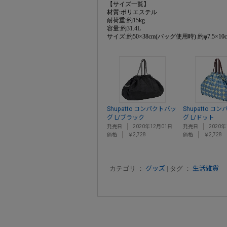
【サイズ一覧】
材質:ポリエステル
耐荷重:約15kg
容量:約31.4L
サイズ:約50×38cm(バッグ使用時) 約φ7.5×1
Shupatto コンパクトバッ
Shupatto コ
グ L/ブラック
グ L/ドット
発売日
2020年12月01日
発売日
2020年
価格
￥2,728
価格
￥2,728
カテゴリ ：
グッズ
| タグ ：
生活雑貨