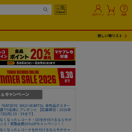
ログイン
カート
Q&A
欲しい物リスト
『KATSEYE: WILD HEARTS』非売品ポスター
選で5名様にプレゼント 【応募締切：2026年
17日(月) 23：59まで】
なくなったレコード・CDを片付けるなら今が
ンス！買取金額20％UPキャンペーン！！
なくなったレコードを片付けるなら今がチャ