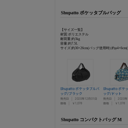
Shupatto ポケッタブルバッグ
【サイズ一覧】
材質:ポリエステル
耐荷重:約3kg
容量:約7.5L
サイズ:約30×26cm(バッグ使用時) 約φ4×6c
Shupatto ポケッタブルバ
Shupatto ポ
ッグ/ブラック
ッグ/ドット
発売日
2020年12月01日
発売日
2020年
価格
￥1,078
価格
￥1,078
Shupatto コンパクトバッグ M