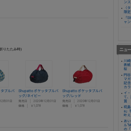
ンス
〈タ
限定
「S
ャン
m(折りたたみ時)
川﨑
表紙
桜
円谷
マガ
記念
カラ
ケッタブルバ
Shupatto ポケッタブルバ
Shupatto ポケッタブルバ
イ・
ッグ/ネイビー
ッグ/レッド
て、
賞
12月01日
発売日
2020年12月01日
発売日
2020年12月01日
価格
￥1,078
価格
￥1,078
椛島
a」
叶え
あい
ル”
の「