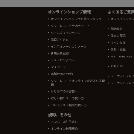
オンラインショップ情報
よくあるご質問 
オンラインショップ売れ筋ランキング
オンラインショ
タワーレコード全店チャート
配送単位
セール＆キャンペーン
注文の確認
注目アイテム
キャンセル
インフォメーションメール
交換・返品
新規会員登録
For Internationa
ショッピングカート
お知らせ
マイページ
店舗取置き/予約
マーケットプレ
タワーレコードオンラインが選ばれる理
マーケットプレ
由
はじめてのお客様へ
欲しい物リストの使い方
コレクション機能の使い方
規約、その他
メンバーズ利用規約
オンライン利用規約