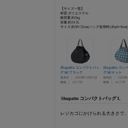
【サイズ一覧】
材質:ポリエステル
耐荷重:約5kg
容量:約14.5L
サイズ:約30×32cm(バッグ使用時) 約φ6×8c
Shupatto コンパクトバッ
Shupatto コ
グ M/ブラック
グ M/ドット
発売日
2020年12月01日
発売日
2020年
価格
￥2,178
価格
￥2,178
Shupatto コンパクトバッグ L
レジカゴにかけられる大きさで