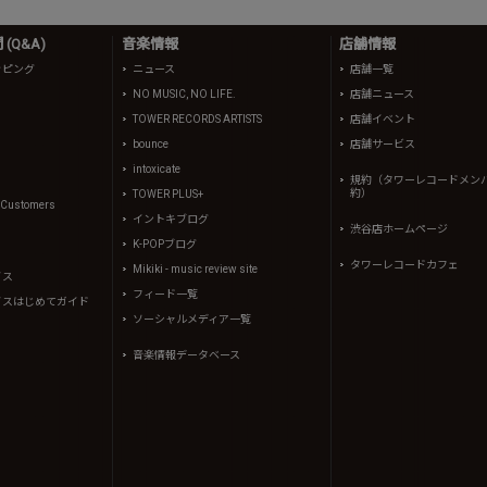
(Q&A)
音楽情報
店舗情報
ッピング
ニュース
店舗一覧
NO MUSIC, NO LIFE.
店舗ニュース
TOWER RECORDS ARTISTS
店舗イベント
bounce
店舗サービス
intoxicate
規約（タワーレコードメン
約）
TOWER PLUS+
l Customers
イントキブログ
渋谷店ホームページ
K-POPブログ
タワーレコードカフェ
Mikiki - music review site
イス
フィード一覧
イスはじめてガイド
ソーシャルメディア一覧
音楽情報データベース