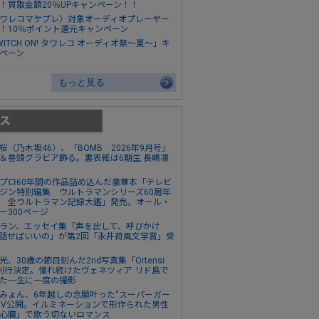
！買取金額20％UPキャンペーン！！
ワレコマケプレ〉対象オーディオプレーヤー
！10％ポイント還元キャンペーン
WITCH ON! タワレコ オーディオ祭～夏～」キ
ペーン
もっと見る
桜（乃木坂46）、「BOMB 2026年9月号」
＆巻頭グラビア飾る。裏表紙は6期生 長嶋凛
プロ60年間の作品詰め込んだ豪華本「テレビ
ジン特別編集 ウルトラマンシリーズ60周年
 全ウルトラマン記録大鑑」発売。オール・
ー300ページ
ラン、エッセイ集「声を出して、呼びかけ
話せばいいの」が第2回「永井荷風文学賞」受
光、30歳の節目刻んだ2nd写真集「Ortensi
刊行決定。憧れ続けたヴェネツィア リド島で
た一生に一度の撮影
みょん、6年越しの念願叶った“スーパーガー
MV公開。イルミネーションで形作られた男性
心臓」で歌う切ないロマンス