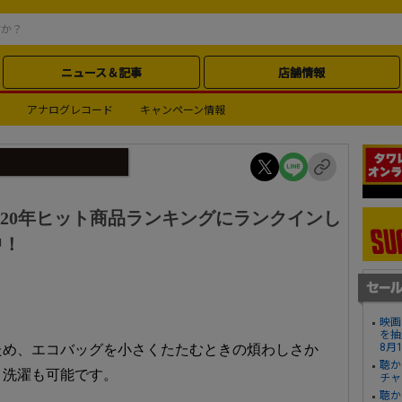
ニュース＆記事
店舗情報
アナログレコード
キャンペーン情報
ト)｜2020年ヒット商品ランキングにランクインし
中！
映画
を抽
8月
ため、エコバッグを小さくたたむときの煩わしさか
聴か
。洗濯も可能です。
チャ
聴か