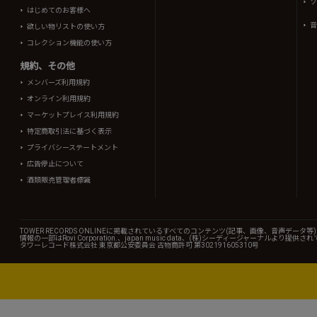
ソ
はじめてのお客様へ
音
欲しい物リストの使い方
コレクション機能の使い方
規約、その他
メンバーズ利用規約
オンライン利用規約
マーケットプレイス利用規約
特定商取引法に基づく表示
プライバシーステートメント
広告停止について
酒類販売管理者標識
TOWER RECORDS ONLINEに掲載されているすべてのコンテンツ(記事、画像、音声デ
情報の一部はRovi Corporation.、japan music data、(株)シーディージャーナルより提供
タワーレコード株式会社 東京都公安委員会 古物商許可 第302191605310号