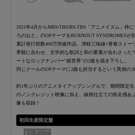
2021年4月からMBS/TBS/BS-TBS「アニメイズム
ろのおと」のOPテーマをBURNOUT SYNDROMESが
累計発行部数400万突破作品、津軽三味線×青春スト
界観に合わせ、文学的な歌詞と和の要素が合わさった"BL
ートなロックナンバー"銀世界"の2曲を描き下ろし。
同じクールのOPテーマに2曲も担当するという異例の
約1年ぶりのアニメタイアップシングルで、期間限定生
のノンクレジット映像に加え、線画仕立ての疾走感あ
像も収録！
初回生産限定盤