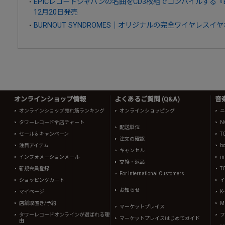
EPICレコードジャパンの名曲をCD3枚組でコンパイルする『EPIC 45 -T
12月20日発売
BURNOUT SYNDROMES｜オリジナルの完全ワイヤレスイ
オンラインショップ情報
よくあるご質問 (Q&A)
音
オンラインショップ売れ筋ランキング
オンラインショッピング
ニ
タワーレコード全店チャート
N
配送単位
セール＆キャンペーン
T
注文の確認
注目アイテム
b
キャンセル
インフォメーションメール
in
交換・返品
新規会員登録
T
For International Customers
ショッピングカート
イ
お知らせ
マイページ
K
店舗取置き/予約
Mi
マーケットプレイス
タワーレコードオンラインが選ばれる理
フ
マーケットプレイスはじめてガイド
由