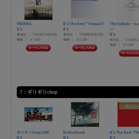
FRIENDS
B'z The Best "Treasure"
The Ballads ～Lo
B'z
B'z
～
B'z
発売日
1992年12月09日
発売日
1998年09月20日
価格
￥1,645
価格
￥3,204
発売日
2002年1
価格
￥3,204
7：ギリギリchop
ギリギリchop/ONE
Brotherhood
B'z The Best "Ple
B'z
B'z
B'z