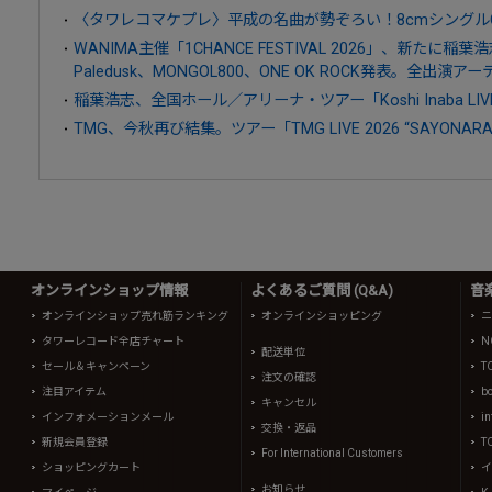
〈タワレコマケプレ〉平成の名曲が勢ぞろい！8cmシングル
WANIMA主催「1CHANCE FESTIVAL 2026」、新たに稲葉
Paledusk、MONGOL800、ONE OK ROCK発表。全出
稲葉浩志、全国ホール／アリーナ・ツアー「Koshi Inaba LIVE
TMG、今秋再び結集。ツアー「TMG LIVE 2026 “SAYONA
オンラインショップ情報
よくあるご質問 (Q&A)
音
オンラインショップ売れ筋ランキング
オンラインショッピング
ニ
タワーレコード全店チャート
N
配送単位
セール＆キャンペーン
T
注文の確認
注目アイテム
b
キャンセル
インフォメーションメール
in
交換・返品
新規会員登録
T
For International Customers
ショッピングカート
イ
お知らせ