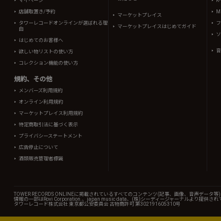
マイページ
K
店舗取置き/予約
Mi
マーケットプレイス
タワーレコードオンラインが選ばれる理
フ
マーケットプレイスはじめてガイド
由
ソ
はじめてのお客様へ
音
欲しい物リストの使い方
コレクション機能の使い方
規約、その他
メンバーズ利用規約
オンライン利用規約
マーケットプレイス利用規約
特定商取引法に基づく表示
プライバシーステートメント
広告停止について
酒類販売管理者標識
TOWER RECORDS ONLINEに掲載されているすべてのコンテンツ(記事、画像、音声デ
情報の一部はRovi Corporation.、japan music data、(株)シーディージャーナルより提供
タワーレコード株式会社 東京都公安委員会 古物商許可 第302191605310号