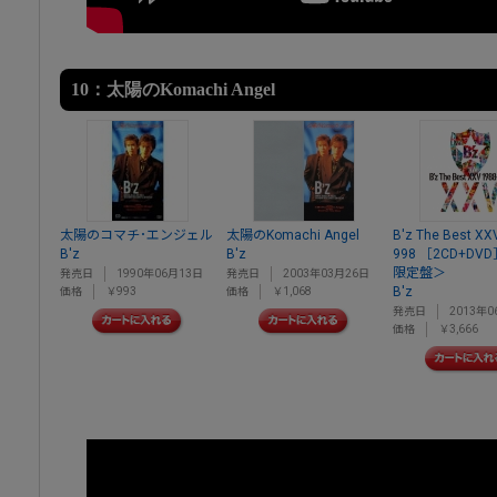
10：太陽のKomachi Angel
太陽のコマチ･エンジェル
太陽のKomachi Angel
B'z The Best XX
B'z
B'z
998 ［2CD+D
限定盤＞
発売日
1990年06月13日
発売日
2003年03月26日
B'z
価格
￥993
価格
￥1,068
発売日
2013年0
価格
￥3,666