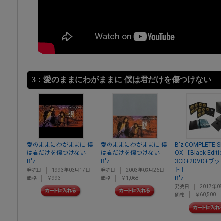
3：愛のままにわがままに 僕は君だけを傷つけない
愛のままにわがままに 僕
愛のままにわがままに 僕
B'z COMPLETE S
は君だけを傷つけない
は君だけを傷つけない
OX 【Black Edit
B'z
B'z
3CD+2DVD+ブ
ト］
発売日
1993年03月17日
発売日
2003年03月26日
B'z
価格
￥993
価格
￥1,068
発売日
2017年0
価格
￥60,500