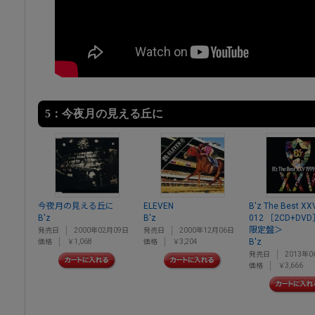
5：今夜月の見える丘に
今夜月の見える丘に
ELEVEN
B'z The Best XX
B'z
B'z
012 ［2CD+D
限定盤＞
発売日
2000年02月09日
発売日
2000年12月06日
B'z
価格
￥1,068
価格
￥3,204
発売日
2013年0
価格
￥3,666