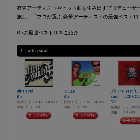
有名アーティストやヒット曲を生み出すプロデューサー
施し、「プロが選ぶ 豪華アーティストの最強ベスト10
B'zの最強ベスト10をご紹介！
1：ultra soul
ultra soul
GREEN
B'z The Best "UL
B'z
B'z
sure" ［2CD+D
B'z
発売日
2001年03月14日
発売日
2002年07月03日
価格
￥1,320
価格
￥3,204
発売日
2008年0
価格
￥4,400