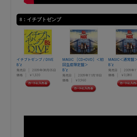
8：イチブトゼンブ
イチブトゼンブ / DIVE
MAGIC ［CD+DVD］＜初
MAGIC＜通常盤
B'z
回生産限定盤＞
B'z
B'z
発売日
2009年08月05日
発売日
2009年1
価格
￥1,320
価格
￥3,080
発売日
2009年11月18日
価格
￥3,960