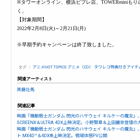
※タワーオンライン、横浜ビブレ店、TOWERminiも
く。
【対象期間】
2022年2月8日(火)～2月21日(月)
※早期予約キャンペーンは終了致しました。
タグ ：
アニメHOT TOPICS
アニメ（CD）
タワレコ特典付きアイテ
関連アーティスト
斉藤壮馬
関連記事
映画『機動戦士ガンダム 閃光のハサウェイ キルケーの魔女』
SCREENX＆ULTRA 4DX上映決定。小野賢章＆上田麗奈登
映画『機動戦士ガンダム 閃光のハサウェイ キルケーの魔女』
ト MX4D™＆4DX®上映決定。戦場体感PV公開