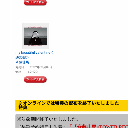
my beautiful valentine＜
通常盤＞
斉藤壮馬
発売日
2022年02月09日
価格
￥2,420
※オンラインでは特典の配布を終了いたしました
特典
※対象期間終了いたしました。
「『斉藤壮馬×TOWER RE
【早期予約特典】先着：