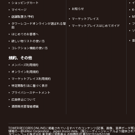
ショッピングカート
イ
お知らせ
マイページ
K
店舗取置き/予約
Mi
マーケットプレイス
タワーレコードオンラインが選ばれる理
フ
マーケットプレイスはじめてガイド
由
ソ
はじめてのお客様へ
音
欲しい物リストの使い方
コレクション機能の使い方
規約、その他
メンバーズ利用規約
オンライン利用規約
マーケットプレイス利用規約
特定商取引法に基づく表示
プライバシーステートメント
広告停止について
酒類販売管理者標識
TOWER RECORDS ONLINEに掲載されているすべてのコンテンツ(記事、画像、音声デ
情報の一部はRovi Corporation.、japan music data、(株)シーディージャーナルより提供
タワーレコード株式会社 東京都公安委員会 古物商許可 第302191605310号