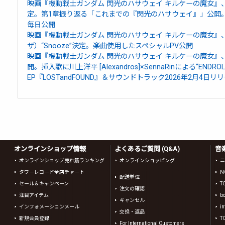
映画『機動戦士ガンダム 閃光のハサウェイ キルケーの魔女』、
定。第1章振り返る「これまでの『閃光のハサウェイ』」公開。「Call
毎日公開
映画『機動戦士ガンダム 閃光のハサウェイ キルケーの魔女』、
ザ）“Snooze”決定。楽曲使用したスペシャルPV公開
映画『機動戦士ガンダム 閃光のハサウェイ キルケーの魔女』、
開。挿入歌に川上洋平 [Alexandros]×SennaRinによる“END
EP『LOSTandFOUND』＆サウンドトラック2026年2月4日リ
オンラインショップ情報
よくあるご質問 (Q&A)
音
オンラインショップ売れ筋ランキング
オンラインショッピング
ニ
タワーレコード全店チャート
N
配送単位
セール＆キャンペーン
T
注文の確認
注目アイテム
b
キャンセル
インフォメーションメール
in
交換・返品
新規会員登録
T
For International Customers