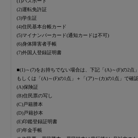
(1)パスポート
(2)運転免許証
(3)学生証
(4)住民基本台帳カード
(5)マイナンバーカード(通知カードは不可)
(6)身体障害者手帳
(7)外国人登録証明書
■(1)～(7)をお持ちでない場合は、下記「(A)～(F)の2点
もしくは「(A)～(F)の1点」＋「(ア)～(カ)の1点」
(A)保険証
(B)住民票の写し
(C)戸籍謄本
(D)戸籍抄本
(E)印鑑登録証明書
(F)年金手帳