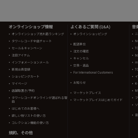
オンラインショップ情報
よくあるご質問 (Q&A)
音
オンラインショップ売れ筋ランキング
オンラインショッピング
ニ
タワーレコード全店チャート
N
配送単位
セール＆キャンペーン
T
注文の確認
注目アイテム
b
キャンセル
インフォメーションメール
in
交換・返品
新規会員登録
T
For International Customers
ショッピングカート
イ
お知らせ
マイページ
K
店舗取置き/予約
Mi
マーケットプレイス
タワーレコードオンラインが選ばれる理
フ
マーケットプレイスはじめてガイド
由
ソ
はじめてのお客様へ
音
欲しい物リストの使い方
コレクション機能の使い方
規約、その他