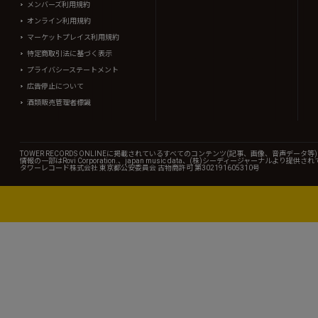
メンバーズ利用規約
オンライン利用規約
マーケットプレイス利用規約
特定商取引法に基づく表示
プライバシーステートメント
広告停止について
酒類販売管理者標識
TOWER RECORDS ONLINEに掲載されているすべてのコンテンツ(記事、画像、音声デ
情報の一部はRovi Corporation.、japan music data、(株)シーディージャーナルより提供
タワーレコード株式会社 東京都公安委員会 古物商許可 第302191605310号