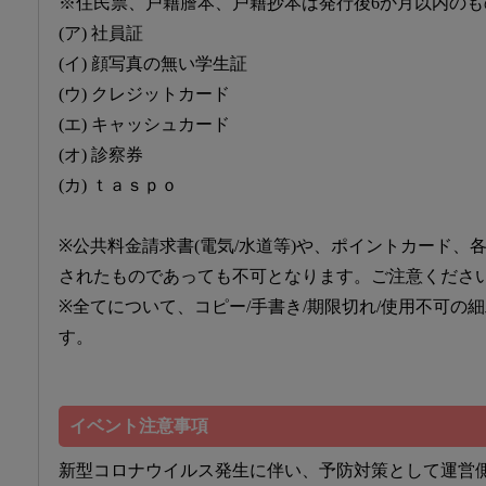
※住民票、戸籍謄本、戸籍抄本は発行後6か月以内の
(ア) 社員証
(イ) 顔写真の無い学生証
(ウ) クレジットカード
(エ) キャッシュカード
(オ) 診察券
(カ) ｔａｓｐｏ
※公共料金請求書(電気/水道等)や、ポイントカード、
されたものであっても不可となります。ご注意くださ
※全てについて、コピー/手書き/期限切れ/使用不可の
す。
イベント注意事項
新型コロナウイルス発生に伴い、予防対策として運営