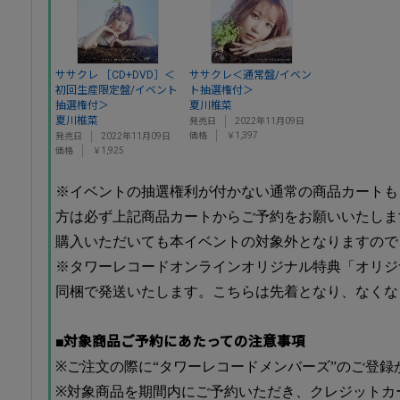
ササクレ ［CD+DVD］＜
ササクレ＜通常盤/イベン
初回生産限定盤/イベント
ト抽選権付＞
抽選権付＞
夏川椎菜
夏川椎菜
発売日
2022年11月09日
価格
￥1,397
発売日
2022年11月09日
価格
￥1,925
※イベントの抽選権利が付かない通常の商品カートも
方は必ず上記商品カートからご予約をお願いいたしま
購入いただいても本イベントの対象外となりますので
※タワーレコードオンラインオリジナル特典「オリジ
同梱で発送いたします。こちらは先着となり、なくな
■対象商品ご予約にあたっての注意事項
※ご注文の際に“タワーレコードメンバーズ”のご登録
※対象商品を期間内にご予約いただき、クレジットカ