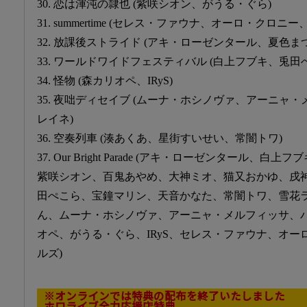
30. 恋は渾沌の隷也 (紫咲シオン、がうる・ぐら)
31. summertime (セレス・ファウナ、オーロ・クロ
32. 放課後ストライド (アキ・ローゼンタール、夏色
33. ワールドワイドフェスティバル (白上フブキ、兎田
34. 怪物 (森カリオペ、IRyS)
35. 夜咄ディセイブ (ムーナ・ホシノヴァ、アーニャ
レイネ)
36. 空奏列車 (湊あくあ、星街すいせい、常闇トワ)
37. Our Bright Parade (アキ・ローゼンタール
紫咲シオン、百鬼あやめ、大神ミオ、猫又おかゆ、戌
田ぺこら、宝鐘マリン、天音かなた、常闇トワ、雪花
ん、ムーナ・ホシノヴァ、アーニャ・メルフィッサ、
オペ、がうる・ぐら、IRyS、セレス・ファウナ、オ
ルズ)
※オンラインでは特典の配布を終了いたしました
ホロライブ全力応援店特典