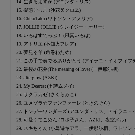
14. 生きるよすが (アユンダ・リス)
15. 擬態ごっこ (沙花叉クロヱ)
16. ChikuTaku (ワトソン・アメリア)
17. JOLLIE JOLLIE (クレイジー・オリー)
18. いろはすてっぷ！ (風真いろは)
19. アトリエ (不知火フレア)
20. 夢見る羊 (角巻わため)
21. この手で奏でるありがとう (アイラニ・イオフィフ
22. 最後の花弁(The meaning of love) (一伊那尓栖)
23. afterglow (AZKi)
24. My Dearest (七詩ムメイ)
25. サクラカゼ (さくらみこ)
26. ユメゾラ☆ファンファーレ (ときのそら)
27. トンデモワンダーズ (アユンダ・リス、アイラニ・
28. 可愛くてごめん (ロボ子さん、AZKi、夜空メル)
29. スキちゃん (小鳥遊キアラ、一伊那尓栖、ワトソ