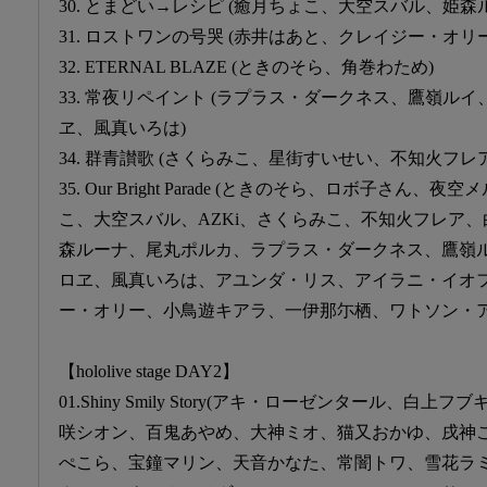
30. とまどい→レシピ (癒月ちょこ、大空スバル、姫森
31. ロストワンの号哭 (赤井はあと、クレイジー・オリー
32. ETERNAL BLAZE (ときのそら、角巻わため)
33. 常夜リペイント (ラプラス・ダークネス、鷹嶺ル
ヱ、風真いろは)
34. 群青讃歌 (さくらみこ、星街すいせい、不知火フ
35. Our Bright Parade (ときのそら、ロボ子さ
こ、大空スバル、AZKi、さくらみこ、不知火フレア
森ルーナ、尾丸ポルカ、ラプラス・ダークネス、鷹嶺
ロヱ、風真いろは、アユンダ・リス、アイラニ・イオ
ー・オリー、小鳥遊キアラ、一伊那尓栖、ワトソン・ア
【hololive stage DAY2】
01.Shiny Smily Story(アキ・ローゼンタール、
咲シオン、百鬼あやめ、大神ミオ、猫又おかゆ、戌神
ぺこら、宝鐘マリン、天音かなた、常闇トワ、雪花ラ