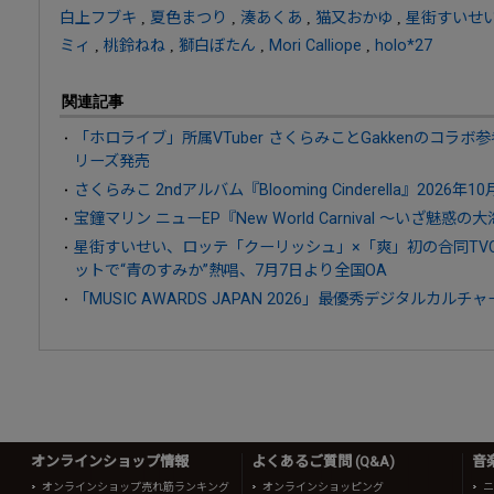
白上フブキ
,
夏色まつり
,
湊あくあ
,
猫又おかゆ
,
星街すいせ
ミィ
,
桃鈴ねね
,
獅白ぼたん
,
Mori Calliope
,
holo*27
関連記事
「ホロライブ」所属VTuber さくらみことGakkenのコラ
リーズ発売
さくらみこ 2ndアルバム『Blooming Cinderella』2026年1
宝鐘マリン ニューEP『New World Carnival ～いざ魅惑
星街すいせい、ロッテ「クーリッシュ」×「爽」初の合同TV
ットで“青のすみか”熱唱、7月7日より全国OA
「MUSIC AWARDS JAPAN 2026」最優秀デジタルカ
オンラインショップ情報
よくあるご質問 (Q&A)
音
オンラインショップ売れ筋ランキング
オンラインショッピング
ニ