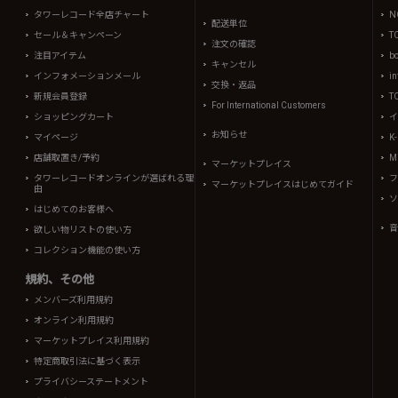
タワーレコード全店チャート
N
配送単位
セール＆キャンペーン
T
注文の確認
注目アイテム
b
キャンセル
インフォメーションメール
in
交換・返品
新規会員登録
T
For International Customers
ショッピングカート
イ
お知らせ
マイページ
K
店舗取置き/予約
Mi
マーケットプレイス
タワーレコードオンラインが選ばれる理
フ
マーケットプレイスはじめてガイド
由
ソ
はじめてのお客様へ
音
欲しい物リストの使い方
コレクション機能の使い方
規約、その他
メンバーズ利用規約
オンライン利用規約
マーケットプレイス利用規約
特定商取引法に基づく表示
プライバシーステートメント