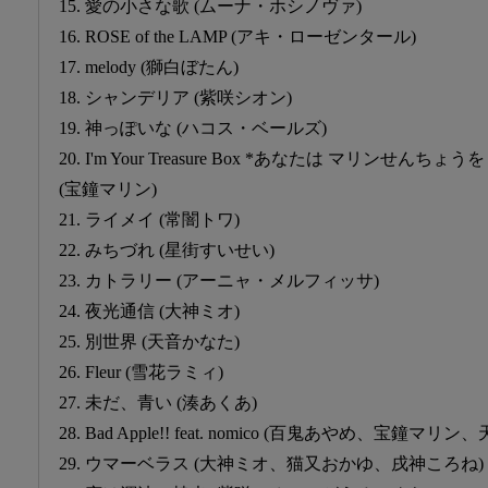
15. 愛の小さな歌 (ムーナ・ホシノヴァ)
16. ROSE of the LAMP (アキ・ローゼンタール)
17. melody (獅白ぼたん)
18. シャンデリア (紫咲シオン)
19. 神っぽいな (ハコス・ベールズ)
20. I'm Your Treasure Box *あなたは マリンせ
(宝鐘マリン)
21. ライメイ (常闇トワ)
22. みちづれ (星街すいせい)
23. カトラリー (アーニャ・メルフィッサ)
24. 夜光通信 (大神ミオ)
25. 別世界 (天音かなた)
26. Fleur (雪花ラミィ)
27. 未だ、青い (湊あくあ)
28. Bad Apple!! feat. nomico (百鬼あやめ、宝鐘マリ
29. ウマーベラス (大神ミオ、猫又おかゆ、戌神ころね)