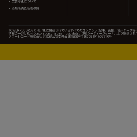
広告停止について
酒類販売管理者標識
TOWER RECORDS ONLINEに掲載されているすべてのコンテンツ(記事、画像、音声デ
情報の一部はRovi Corporation.、japan music data、(株)シーディージャーナルより提供
タワーレコード株式会社 東京都公安委員会 古物商許可 第302191605310号