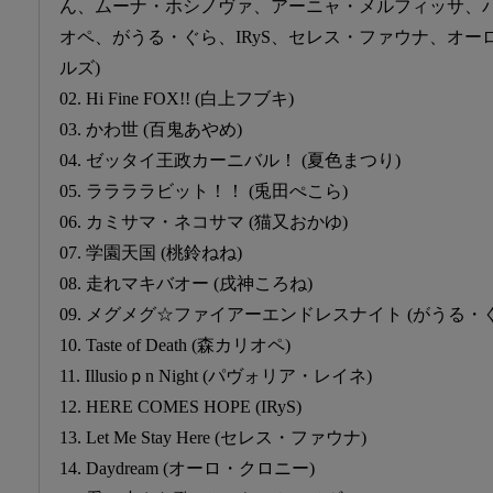
ん、ムーナ・ホシノヴァ、アーニャ・メルフィッサ、
オペ、がうる・ぐら、IRyS、セレス・ファウナ、オ
ルズ)
02. Hi Fine FOX!! (白上フブキ)
03. かわ世 (百鬼あやめ)
04. ゼッタイ王政カーニバル！ (夏色まつり)
05. ララララビット！！ (兎田ぺこら)
06. カミサマ・ネコサマ (猫又おかゆ)
07. 学園天国 (桃鈴ねね)
08. 走れマキバオー (戌神ころね)
09. メグメグ☆ファイアーエンドレスナイト (がうる・
10. Taste of Death (森カリオペ)
11. Illusioｐn Night (パヴォリア・レイネ)
12. HERE COMES HOPE (IRyS)
13. Let Me Stay Here (セレス・ファウナ)
14. Daydream (オーロ・クロニー)