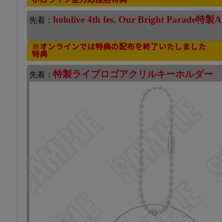
hololive 4th fes. Our Bright Par
先着：
※オンラインでは特典の配布を終了いたしました
特典
特製ライブロゴアクリルキーホルダー
先着：