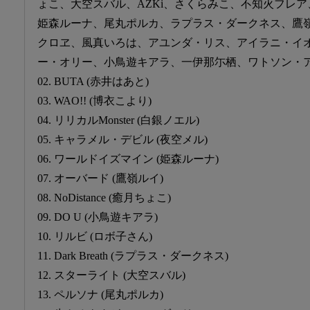
ょこ、大空スバル、AZKi、さくらみこ、不知火フレ
姫森ルーナ、尾丸ポルカ、ラプラス・ダークネス、鷹
クロヱ、風真いろは、アユンダ・リス、アイラニ・イ
ー・オリー、小鳥遊キアラ、一伊那尓栖、ワトソン・ア
02. BUTA (赤井はあと)
03. WAO!! (博衣こより)
04. リリカルMonster (白銀ノエル)
05. キャラメル・デビル (夜空メル)
06. ワールドイズマイン (姫森ルーナ)
07. オーバード (鷹嶺ルイ)
08. NoDistance (癒月ちょこ)
09. DO U (小鳥遊キアラ)
10. リルビ (ロボ子さん)
11. Dark Breath (ラプラス・ダークネス)
12. スターライト (大空スバル)
13. ペルソナ (尾丸ポルカ)