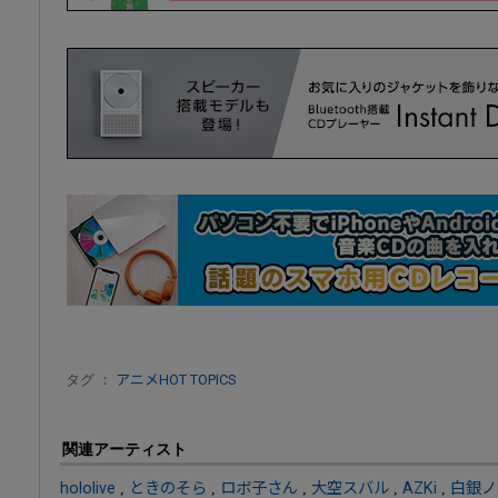
タグ ：
アニメHOT TOPICS
関連アーティスト
hololive
,
ときのそら
,
ロボ子さん
,
大空スバル
,
AZKi
,
白銀ノ