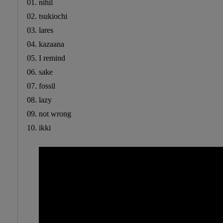
01. nihil
02. tsukiochi
03. lares
04. kazaana
05. I remind
06. sake
07. fossil
08. lazy
09. not wrong
10. ikki