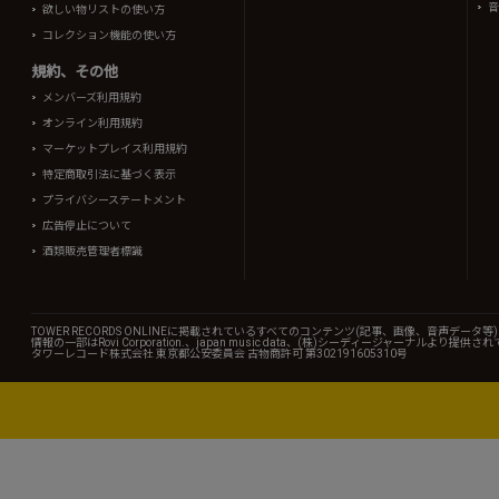
音
欲しい物リストの使い方
コレクション機能の使い方
規約、その他
メンバーズ利用規約
オンライン利用規約
マーケットプレイス利用規約
特定商取引法に基づく表示
プライバシーステートメント
広告停止について
酒類販売管理者標識
TOWER RECORDS ONLINEに掲載されているすべてのコンテンツ(記事、画像、音声デ
情報の一部はRovi Corporation.、japan music data、(株)シーディージャーナルより提供
タワーレコード株式会社 東京都公安委員会 古物商許可 第302191605310号