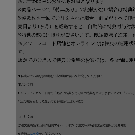
※ご予約済みのお客様も対象となります。
※商品ページで「特典あり」の記載がない場合は特典
※複数枚を一回でご注文された場合、商品がすべて揃
売日より1ヶ月）を経過すると、自動的に特典付与対
※特典の数には限りがございます。限定数満了次第、
※タワーレコード店舗とオンラインでは特典の運用状
す。
店舗でのご購入で特典ご希望のお客様は、各店舗に運
▼特典がご不要なお客様は下記手順に従って設定してください。
[1]ご注文時
1.ショッピングカート内で「商品に特典が付く場合特典を希望します」に対し「いい
2.注文確認画面にて選択内容を確認の上購入確定
[2]ご注文後
ご注文後商品未出荷の期間マイページにてご注文時の特典設定の選択が変更可能
※詳細は
こちら
をご覧ください。