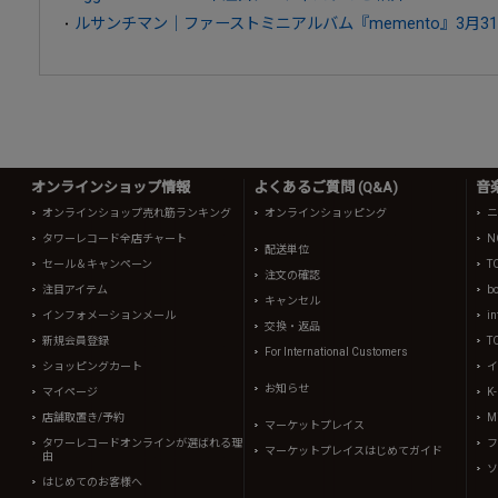
ルサンチマン｜ファーストミニアルバム『memento』3月3
オンラインショップ情報
よくあるご質問 (Q&A)
音
オンラインショップ売れ筋ランキング
オンラインショッピング
ニ
タワーレコード全店チャート
N
配送単位
セール＆キャンペーン
T
注文の確認
注目アイテム
b
キャンセル
インフォメーションメール
in
交換・返品
新規会員登録
T
For International Customers
ショッピングカート
イ
お知らせ
マイページ
K
店舗取置き/予約
Mi
マーケットプレイス
タワーレコードオンラインが選ばれる理
フ
マーケットプレイスはじめてガイド
由
ソ
はじめてのお客様へ