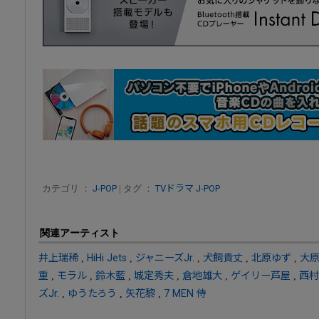
カテゴリ ：
J-POP
| タグ ：
TVドラマ
J-POP
関連アーティスト
井上瑞稀
,
HiHi Jets
,
ジャニーズJr.
,
犬飼貴丈
,
北原ゆず
,
大
重
,
モラル
,
鈴木藍
,
城定秀夫
,
倉地雄大
,
ゲイリー芦屋
,
西村
ズJr.
,
ゆうたろう
,
矢花黎
,
7 MEN 侍