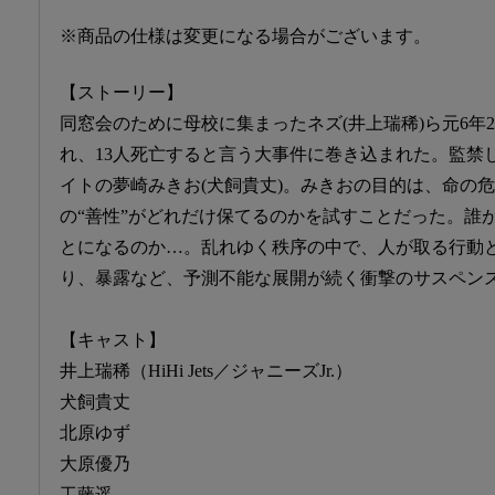
※商品の仕様は変更になる場合がございます。
【ストーリー】
同窓会のために母校に集まったネズ(井上瑞稀)ら元6年2
れ、13人死亡すると言う大事件に巻き込まれた。監禁
イトの夢崎みきお(犬飼貴丈)。みきおの目的は、命の
の“善性”がどれだけ保てるのかを試すことだった。誰
とになるのか…。乱れゆく秩序の中で、人が取る行動
り、暴露など、予測不能な展開が続く衝撃のサスペン
【キャスト】
井上瑞稀（HiHi Jets／ジャニーズJr.）
犬飼貴丈
北原ゆず
大原優乃
工藤遥