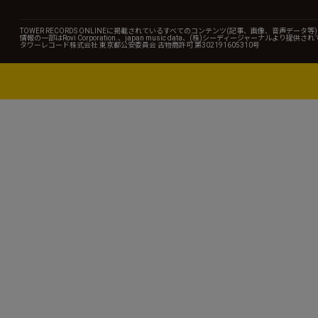
TOWER RECORDS ONLINEに掲載されているすべてのコンテンツ(記事、画像、音声デ
情報の一部はRovi Corporation.、japan music data、(株)シーディージャーナルより提供
タワーレコード株式会社 東京都公安委員会 古物商許可 第302191605310号