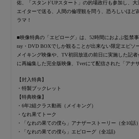
佑、「スタンドUPスタート」の的場政行も参加し、大
エイターで送る、人間の倫理観を問う、恐ろしいほど
ラマ！
■映像特典の「エピローグ」は、52時間におよぶ監禁事件
ray・DVD BOXでしか観ることが出来ない限定エピ
メイキング映像や、TV初回放送の前日に実施した記者会見をB
に再編集した完全版映像、Tverにて配信された「アナ
【封入特典】
・特製ブックレット
【特典映像】
・6年2組クラス動画（メイキング）
・なれ果てトーク
・「なれの果ての僕ら」アナザーストーリー（全10話
・「なれの果ての僕ら」エピローグ（全2話)