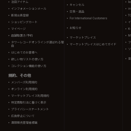
注目アイテム
b
キャンセル
インフォメーションメール
in
交換・返品
新規会員登録
T
For International Customers
ショッピングカート
イ
お知らせ
マイページ
K
店舗取置き/予約
Mi
マーケットプレイス
タワーレコードオンラインが選ばれる理
フ
マーケットプレイスはじめてガイド
由
ソ
はじめてのお客様へ
音
欲しい物リストの使い方
コレクション機能の使い方
規約、その他
メンバーズ利用規約
オンライン利用規約
マーケットプレイス利用規約
特定商取引法に基づく表示
プライバシーステートメント
広告停止について
酒類販売管理者標識