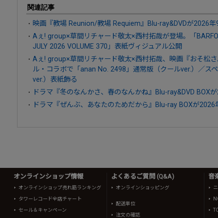
関連記事
映画『教場 Reunion/教場 Requiem』Blu-ray&DVDが202
Aぇ! group×草間リチャード敬太×西村拓哉が登場。「BARFOU
JULY 2026 VOLUME 370」表紙ヴィジュアル公開
Aぇ! group×草間リチャード敬太×西村拓哉、映画『おそ松さん
ル・コラボで「anan No. 2498」通常版（クールver.）
ver.）表紙飾る
ドラマ『冬のなんかさ、春のなんかね』Blu-ray&DVD BOXが
ドラマ『ぜんぶ、あなたのためだから』Blu-ray BOXが2026
オンラインショップ情報
よくあるご質問 (Q&A)
音
オンラインショップ売れ筋ランキング
オンラインショッピング
ニ
タワーレコード全店チャート
N
配送単位
セール＆キャンペーン
T
注文の確認