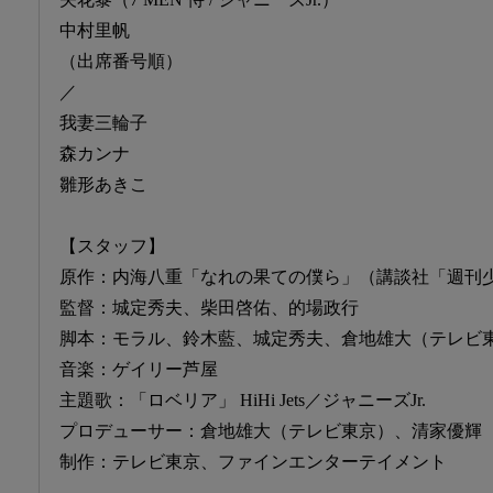
中村里帆
（出席番号順）
／
我妻三輪子
森カンナ
雛形あきこ
【スタッフ】
原作：内海八重「なれの果ての僕ら」（講談社「週刊少
監督：城定秀夫、柴田啓佑、的場政行
脚本：モラル、鈴木藍、城定秀夫、倉地雄大（テレビ
音楽：ゲイリー芦屋
主題歌：「ロベリア」 HiHi Jets／ジャニーズJr.
プロデューサー：倉地雄大（テレビ東京）、清家優輝
制作：テレビ東京、ファインエンターテイメント