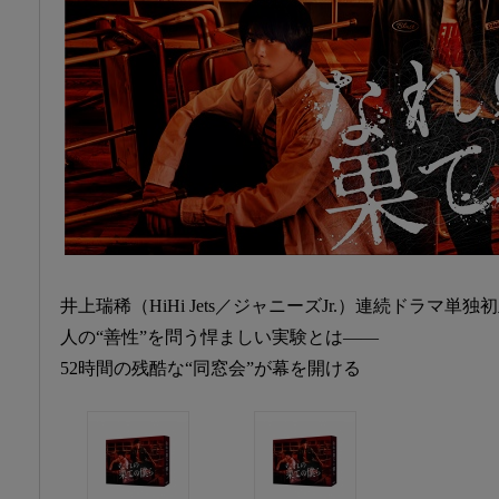
井上瑞稀（HiHi Jets／ジャニーズJr.）連続ドラマ単独
人の“善性”を問う悍ましい実験とは――
52時間の残酷な“同窓会”が幕を開ける