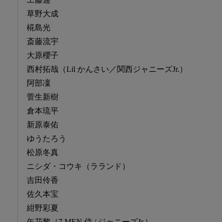
草野大成
椛島光
斎藤流宇
大原櫻子
西村拓哉（Lil かんさい／関西ジャニーズJr.）
阿部凜
菅生新樹
倉本琉平
新原泰佑
ゆうたろう
松原冬真
ニシダ・コウキ（ラランド）
吉田伶香
佐久本宝
紺野彩夏
矢花黎（7 MEN 侍 / ジャニーズJr.）