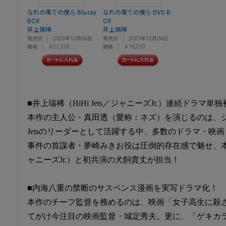
なれの果ての僕ら Blu-ray
なれの果ての僕ら DVD B
BOX
OX
井上瑞稀
井上瑞稀
発売日
2023年12月06日
発売日
2023年12月06日
価格
￥21,120
価格
￥16,720
■井上瑞稀（HiHi Jets／ジャニーズJr.）連続ドラマ単
本作の主人公・真田透（愛称：ネズ）を演じるのは、ジャニ
Jetsのリーダーとして活躍する中、多数のドラマ・映
事件の首謀者・夢崎みきお役は圧倒的存在感で魅せ、本作が井
ャニーズJr.）と初共演の犬飼貴丈が担当！
■内海八重の禁断のサスペンス漫画を実写ドラマ化！
本作のチーフ監督を務めるのは、映画「女子高生に殺
てがけ今注目の映画監督・城定秀夫。更に、「ゲキカ