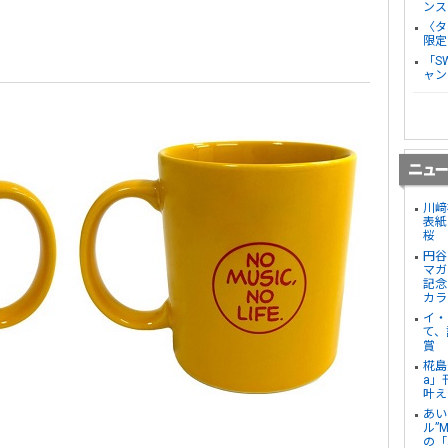
ンス
〈タ
限定
「S
ャン
川﨑
表紙
桜
円谷
マガ
記念
カラ
イ・
て、
賞
椛島
a」
叶え
あい
ル”
の「