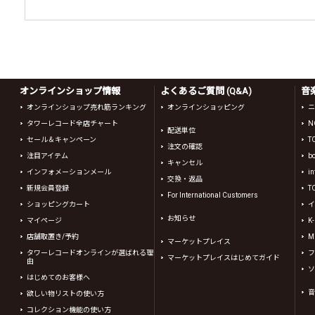
オンラインショップ情報
よくあるご質問 (Q&A)
音
オンラインショップ売れ筋ランキング
オンラインショッピング
ニ
タワーレコード全店チャート
N
配送単位
セール＆キャンペーン
T
注文の確認
注目アイテム
b
キャンセル
インフォメーションメール
in
交換・返品
新規会員登録
T
For International Customers
ショッピングカート
イ
お知らせ
マイページ
K
店舗取置き/予約
Mi
マーケットプレイス
タワーレコードオンラインが選ばれる理
フ
マーケットプレイスはじめてガイド
由
ソ
はじめてのお客様へ
音
欲しい物リストの使い方
コレクション機能の使い方