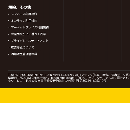
規約、その他
メンバーズ利用規約
オンライン利用規約
マーケットプレイス利用規約
特定商取引法に基づく表示
プライバシーステートメント
広告停止について
酒類販売管理者標識
TOWER RECORDS ONLINEに掲載されているすべてのコンテンツ(記事、画像、音声デ
情報の一部はRovi Corporation.、japan music data、(株)シーディージャーナルより提供
タワーレコード株式会社 東京都公安委員会 古物商許可 第302191605310号