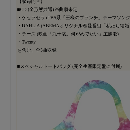
【収録内容】
■CD (全形態共通) ※曲順未定
・ケセラセラ (TBS系「王様のブランチ」テーマソング
・DAHLIA (ABEMAオリジナル恋愛番組「私たち結婚
・チーズ (映画「九十歳。何がめでたい」主題歌)
・Twenty
を含む、全5曲収録
■スペシャルトートバッグ (完全生産限定盤に付属)