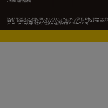
酒類販売管理者標識
TOWER RECORDS ONLINEに掲載されているすべてのコンテンツ(記事、画像、音声デ
情報の一部はRovi Corporation.、japan music data、(株)シーディージャーナルより提供
タワーレコード株式会社 東京都公安委員会 古物商許可 第302191605310号