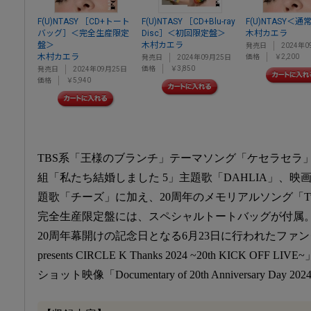
F(U)NTASY ［CD+トート
F(U)NTASY ［CD+Blu-ray
F(U)NTASY＜通
バッグ］＜完全生産限定
Disc］＜初回限定盤＞
木村カエラ
盤＞
木村カエラ
発売日
2024年0
木村カエラ
価格
￥2,200
発売日
2024年09月25日
価格
￥3,850
発売日
2024年09月25日
価格
￥5,940
TBS系「王様のブランチ」テーマソング「ケセラセラ」
組「私たち結婚しました 5」主題歌「DAHLIA」、
題歌「チーズ」に加え、20周年のメモリアルソング「Tw
完全生産限定盤には、スペシャルトートバッグが付属
20周年幕開けの記念日となる6月23日に行われたファン
presents CIRCLE K Thanks 2024 ~20th KICK 
ショット映像「Documentary of 20th Anniversary Day 2