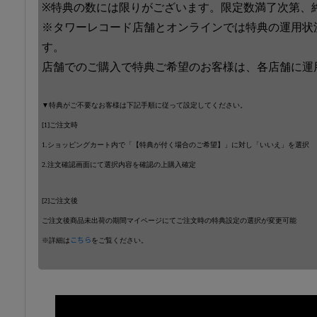
※特典の数には限りがございます。限定数満了次第、
※タワーレコード店舗とオンラインでは特典の運用状
す。
店舗でのご購入で特典ご希望のお客様は、各店舗に運
▼特典がご不要なお客様は下記手順に従って設定してください。
[1]ご注文時
1.ショッピングカート内で「【特典が付く場合のご希望】」に対し「いいえ」を選択
2.注文確認画面にて選択内容を確認の上購入確定
[2]ご注文後
ご注文後商品未出荷の期間マイページにてご注文時の特典設定の選択が変更可能
※詳細は
こちら
をご覧ください。