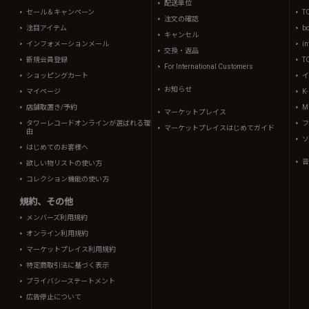
配送単位
セール＆キャンペーン
T
注文の確認
注目アイテム
b
キャンセル
インフォメーションメール
in
交換・返品
新規会員登録
T
For International Customers
ショッピングカート
イ
お知らせ
マイページ
K
店舗取置き/予約
Mi
マーケットプレイス
タワーレコードオンラインが選ばれる理
フ
マーケットプレイスはじめてガイド
由
ソ
はじめてのお客様へ
音
欲しい物リストの使い方
コレクション機能の使い方
規約、その他
メンバーズ利用規約
オンライン利用規約
マーケットプレイス利用規約
特定商取引法に基づく表示
プライバシーステートメント
広告停止について