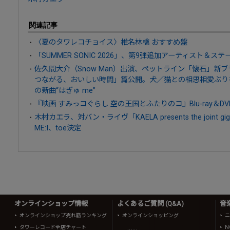
関連記事
〈夏のタワレコチョイス〉椎名林檎 おすすめ盤
「SUMMER SONIC 2026」、第9弾追加アーティスト＆ス
佐久間大介（Snow Man）出演、ペットライン「懐石」新
つながる、おいしい時間」篇公開。犬／猫との相思相愛ぶり
の新曲“はぎゅ me”
『映画 すみっコぐらし 空の王国とふたりのコ』Blu-ray＆DV
木村カエラ、対バン・ライヴ「KAELA presents the joint gi
ME:I、toe決定
オンラインショップ情報
よくあるご質問 (Q&A)
音
オンラインショップ売れ筋ランキング
オンラインショッピング
ニ
タワーレコード全店チャート
N