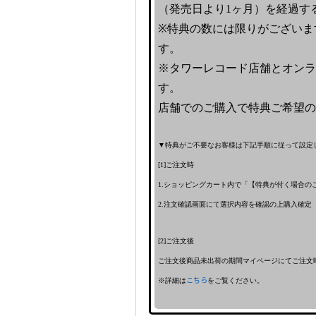
（発売日より1ヶ月）を経過す
※特典の数には限りがございま
す。
※タワーレコード店舗とオンラ
す。
店舗でのご購入で特典ご希望の
▼特典がご不要なお客様は下記手順に従って設定
[1]ご注文時
1.ショッピングカート内で「【特典が付く場合の
2.注文確認画面にて選択内容を確認の上購入確定
[2]ご注文後
ご注文後商品未出荷の期間マイページにてご注文
※詳細は
こちら
をご覧ください。