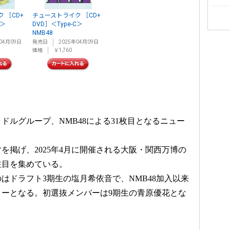
 ［CD+
チューストライク ［CD+
B＞
DVD］＜Type-C＞
NMB48
04月09日
発売日
2025年04月09日
価格
￥1,760
ドルグループ、NMB48による31枚目となるニュー
を掲げ、2025年4月に開催される大阪・関西万博の
注目を集めている。
はドラフト3期生の塩月希依音で、NMB48加入以来
ーとなる。初選抜メンバーは9期生の青原優花とな