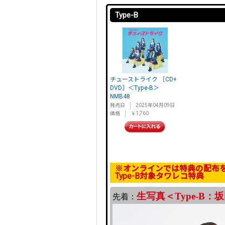
Type-B
チューストライク ［CD+
DVD］＜Type-B＞
NMB48
発売日
2025年04月09日
価格
￥1,760
※オンラインでは特典の配布
Type-B対象タワレコ特典
生写真＜Type-B：
先着：