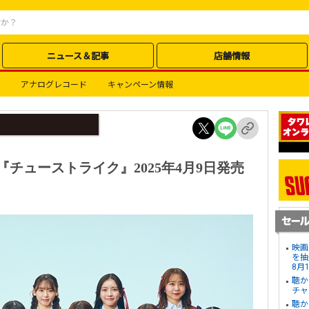
ニュース＆記事
店舗情報
アナログレコード
キャンペーン情報
ル『チューストライク』2025年4月9日発売
映画
を抽
8月
聴か
チャ
聴か