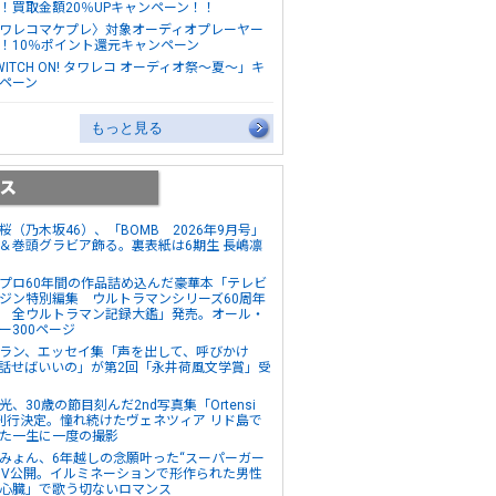
！買取金額20％UPキャンペーン！！
ワレコマケプレ〉対象オーディオプレーヤー
！10％ポイント還元キャンペーン
WITCH ON! タワレコ オーディオ祭～夏～」キ
ペーン
もっと見る
桜（乃木坂46）、「BOMB 2026年9月号」
＆巻頭グラビア飾る。裏表紙は6期生 長嶋凛
プロ60年間の作品詰め込んだ豪華本「テレビ
ジン特別編集 ウルトラマンシリーズ60周年
 全ウルトラマン記録大鑑」発売。オール・
ー300ページ
ラン、エッセイ集「声を出して、呼びかけ
話せばいいの」が第2回「永井荷風文学賞」受
光、30歳の節目刻んだ2nd写真集「Ortensi
刊行決定。憧れ続けたヴェネツィア リド島で
た一生に一度の撮影
みょん、6年越しの念願叶った“スーパーガー
MV公開。イルミネーションで形作られた男性
心臓」で歌う切ないロマンス