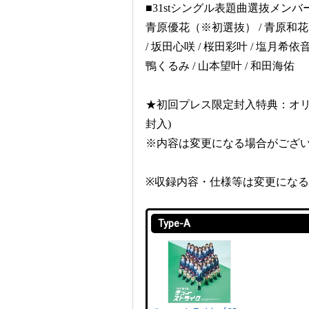
■31stシングル表題曲選抜メンバー
青原優花（※初選抜） / 青原和花 / 
/ 坂田心咲 / 桜田彩叶 / 塩月希依
鴨くるみ / 山本望叶 / 和田海佑
★初回プレス限定封入特典：オリ
封入)
※内容は変更になる場合がござ
※収録内容・仕様等は変更にな
Type-A