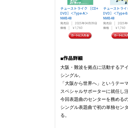
チューストライク ［CD+
チューストライク
DVD］＜Type-A＞
DVD］＜Type-
NMB48
NMB48
発売日
2025年04月09日
発売日
2025年
価格
￥1,760
価格
￥1,760
■作品詳細
大阪・難波を拠点に活動するアイ
シングル。
「大阪から世界へ」というテーマ
スペシャルサポーターに就任し
今回表題曲のセンターを務めるの
シングル表題曲で初の単独センタ
る。