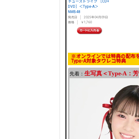
チューストライク ［CD+
DVD］＜Type-A＞
NMB48
発売日
2025年04月09日
価格
￥1,760
※オンラインでは特典の配布
Type-A対象タワレコ特典
生写真＜Type-A：
先着：