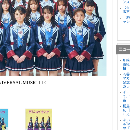
ンス
〈タ
限定
「S
ャン
川﨑
表紙
桜
円谷
マガ
IVERSAL MUSIC LLC
記念
カラ
イ・
て、
賞
椛島
a」
叶え
あい
ル”
の「