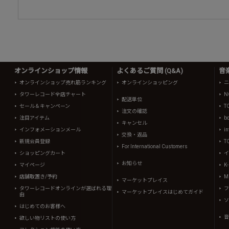
オンラインショップ情報
よくあるご質問 (Q&A)
音
オンラインショップ売れ筋ランキング
オンラインショッピング
ニ
タワーレコード全店チャート
N
配送単位
セール＆キャンペーン
T
注文の確認
注目アイテム
b
キャンセル
インフォメーションメール
in
交換・返品
新規会員登録
T
For International Customers
ショッピングカート
イ
お知らせ
マイページ
K
店舗取置き/予約
Mi
マーケットプレイス
タワーレコードオンラインが選ばれる理
フ
マーケットプレイスはじめてガイド
由
ソ
はじめてのお客様へ
音
欲しい物リストの使い方