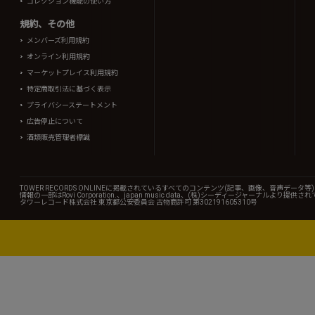
コレクション機能の使い方
規約、その他
メンバーズ利用規約
オンライン利用規約
マーケットプレイス利用規約
特定商取引法に基づく表示
プライバシーステートメント
広告停止について
酒類販売管理者標識
TOWER RECORDS ONLINEに掲載されているすべてのコンテンツ(記事、画像、音声デ
情報の一部はRovi Corporation.、japan music data、(株)シーディージャーナルより提供
タワーレコード株式会社 東京都公安委員会 古物商許可 第302191605310号