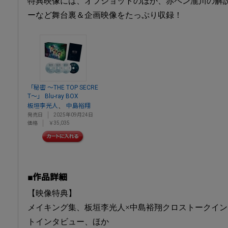
特典映像には、オフショットのほか、赤ペン瀧川の解
ーなど舞台裏＆企画映像をたっぷり収録！
「秘密 ～THE TOP SECRE
T～」 Blu-ray BOX
、
板垣李光人
中島裕翔
発売日
2025年09月24日
価格
￥35,035
■作品詳細
【映像特典】
メイキング集、板垣李光人×中島裕翔クロストークイ
トインタビュー、ほか