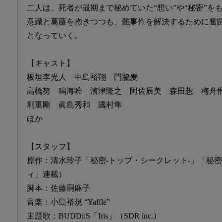
二人は、死者が最期まで秘めていた“想い”や“秘密”を
意識と葛藤を抱きつつも、難事件を解決するために奮
となっていく。
【キャスト】
板垣李光人 中島裕翔 門脇麦
高橋努 鳴海唯 濱津隆之 阿佐辰美 森田想 梅舟
利重剛 眞島秀和 國村隼
ほか
【スタッフ】
原作：清水玲子「秘密-トップ・シークレット-」「秘密 s
ィ」連載）
脚本：佐藤嗣麻子
音楽：小島裕規 “Yaffle”
主題歌：BUDDiiS「Iris」（SDR inc.）