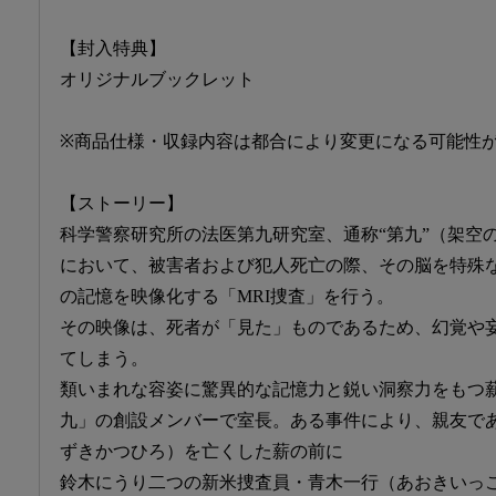
【封入特典】
オリジナルブックレット
※商品仕様・収録内容は都合により変更になる可能性
【ストーリー】
科学警察研究所の法医第九研究室、通称“第九”（架空
において、被害者および犯人死亡の際、その脳を特殊な
の記憶を映像化する「MRI捜査」を行う。
その映像は、死者が「見た」ものであるため、幻覚や
てしまう。
類いまれな容姿に驚異的な記憶力と鋭い洞察力をもつ
九」の創設メンバーで室長。ある事件により、親友で
ずきかつひろ）を亡くした薪の前に
鈴木にうり二つの新米捜査員・青木一行（あおきいっ