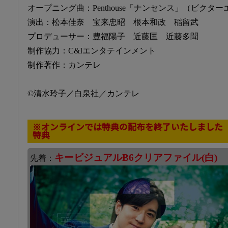
オープニング曲：Penthouse「ナンセンス」（ビクタ
演出：松本佳奈 宝来忠昭 根本和政 稲留武
プロデューサー：豊福陽子 近藤匡 近藤多聞
制作協力：C&Iエンタテインメント
制作著作：カンテレ
©清水玲子／白泉社／カンテレ
※オンラインでは特典の配布を終了いたしました
特典
キービジュアルB6クリアファイル(白)
先着：