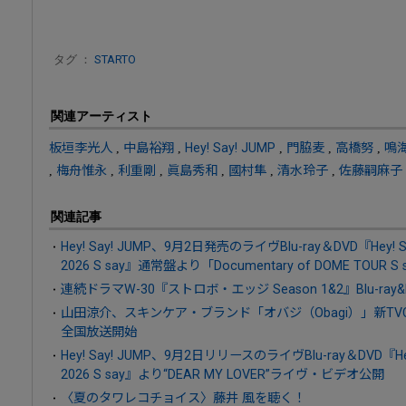
タグ ：
STARTO
関連アーティスト
板垣李光人
,
中島裕翔
,
Hey! Say! JUMP
,
門脇麦
,
高橋努
,
鳴
,
梅舟惟永
,
利重剛
,
眞島秀和
,
國村隼
,
清水玲子
,
佐藤嗣麻子
関連記事
Hey! Say! JUMP、9月2日発売のライヴBlu-ray＆DVD『Hey! Say
2026 S say』通常盤より「Documentary of DOME TOU
連続ドラマW-30『ストロボ・エッジ Season 1&2』Blu-ray&
山田涼介、スキンケア・ブランド「オバジ（Obagi）」新T
全国放送開始
Hey! Say! JUMP、9月2日リリースのライヴBlu-ray＆DVD『Hey! 
2026 S say』より“DEAR MY LOVER”ライヴ・ビデオ公開
〈夏のタワレコチョイス〉藤井 風を聴く！