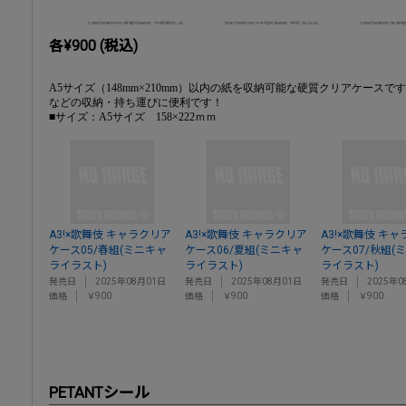
各¥900 (税込)
A5サイズ（148mm×210mm）以内の紙を収納可能な硬質クリアケース
などの収納・持ち運びに便利です！
■サイズ：A5サイズ 158×222ｍｍ
A3!×歌舞伎 キャラクリア
A3!×歌舞伎 キャラクリア
A3!×歌舞伎 キ
ケース05/春組(ミニキャ
ケース06/夏組(ミニキャ
ケース07/秋組(
ライラスト)
ライラスト)
ライラスト)
発売日
2025年08月01日
発売日
2025年08月01日
発売日
2025年0
価格
￥900
価格
￥900
価格
￥900
PETANTシール