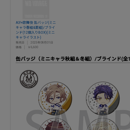
A3!×歌舞伎 缶バッジ(ミニ
キャラ春組&夏組)/ブライ
ンド(12個入りBOX)(ミニ
キャライラスト)
発売日
2025年08月01日
価格
￥6,600
缶バッジ（ミニキャラ秋組＆冬組）/ブラインド(全1