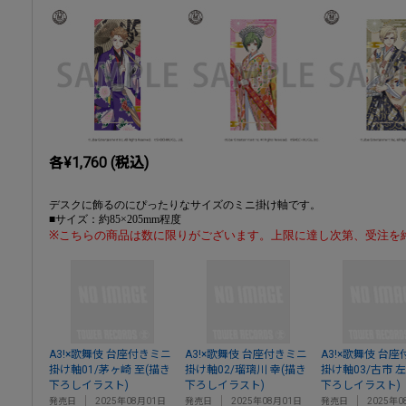
各¥1,760 (税込)
デスクに飾るのにぴったりなサイズのミニ掛け軸です。
■サイズ：約85×205mm程度
※こちらの商品は数に限りがございます。上限に達し次第、受注を
A3!×歌舞伎 台座付きミニ
A3!×歌舞伎 台座付きミニ
A3!×歌舞伎 台
掛け軸01/茅ヶ崎 至(描き
掛け軸02/瑠璃川 幸(描き
掛け軸03/古市 
下ろしイラスト)
下ろしイラスト)
下ろしイラスト)
発売日
2025年08月01日
発売日
2025年08月01日
発売日
2025年0