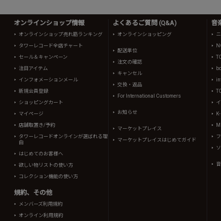
オンラインショップ情報
よくあるご質問 (Q&A)
音
オンラインショップ売れ筋ランキング
オンラインショッピング
ニ
タワーレコード全店チャート
N
配送単位
セール＆キャンペーン
T
注文の確認
注目アイテム
b
キャンセル
インフォメーションメール
in
交換・返品
新規会員登録
T
For International Customers
ショッピングカート
イ
お知らせ
マイページ
K
店舗取置き/予約
Mi
マーケットプレイス
タワーレコードオンラインが選ばれる理
フ
マーケットプレイスはじめてガイド
由
ソ
はじめてのお客様へ
音
欲しい物リストの使い方
コレクション機能の使い方
規約、その他
メンバーズ利用規約
オンライン利用規約