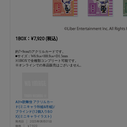
1BOX：¥7,920 (税込)
約7×9cmのアクリルカードです。
■サイズ：W6.9㎝×H8.9㎝×D1.5mm
※1BOXで全種類コンプリート可能です。
※オンラインでの単品販売はございません。
A3!×歌舞伎 アクリルカー
ド(ミニキャラ秋組&冬組)/
ブラインド(12個入りBO
X)(ミニキャライラスト)
発売日
2025年08月01日
価格
￥7,920