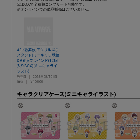
※1BOXで全種類コンプリート可能です。
※オンラインでの単品販売はございません。
A3!×歌舞伎 アクリルぷち
スタンド(ミニキャラ秋組
&冬組)/ブラインド(12個
入りBOX)(ミニキャライ
ラスト)
発売日
2025年08月01日
価格
￥10,800
キャラクリアケース(ミニキャライラスト)