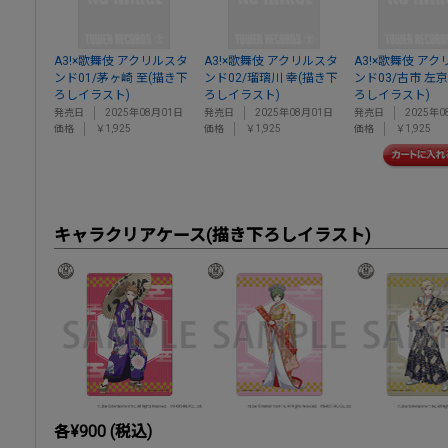
A3!×歌舞伎 アクリルスタ
A3!×歌舞伎 アクリルスタ
A3!×歌舞伎 ア
ンド01/茅ヶ崎 至(描き下
ンド02/瑠璃川 幸(描き下
ンド03/古市 左
ろしイラスト)
ろしイラスト)
ろしイラスト)
発売日
2025年08月01日
発売日
2025年08月01日
発売日
2025年0
価格
￥1,925
価格
￥1,925
価格
￥1,925
キャラクリアケース(描き下ろしイラスト)
各¥900 (税込)