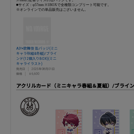
■サイズ：φ57mm ※1BOXで全種類コンプリート可能です。
※オンラインでの単品販売はございません。
A3!×歌舞伎 缶バッジ(ミニ
キャラ秋組&冬組)/ブライ
ンド(12個入りBOX)(ミニ
キャライラスト)
発売日
2025年08月01日
価格
￥6,600
アクリルカード（ミニキャラ春組＆夏組）/ブラインド