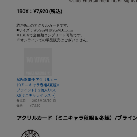
1BOX：¥7,920 (税込)
約7×9cmのアクリルカードです。
■サイズ：W6.9㎝×H8.9㎝×D1.5mm
※1BOXで全種類コンプリート可能です。
※オンラインでの単品販売はございません。
A3!×歌舞伎 アクリルカー
ド(ミニキャラ春組&夏組)/
ブラインド(12個入りBO
X)(ミニキャライラスト)
発売日
2025年08月01日
価格
￥7,920
アクリルカード（ミニキャラ秋組＆冬組）/ブラインド