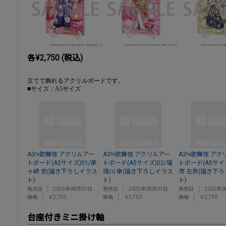
各¥2,750 (税込)
立てて飾れるアクリルボードです。
■サイズ：A5サイズ
A3!×歌舞伎 アクリルアー
A3!×歌舞伎 アクリルアー
A3!×歌舞伎 ア
トボード(A5サイズ)01/茅
トボード(A5サイズ)02/瑠
トボード(A5サイズ
ヶ崎 至(描き下ろしイラス
璃川 幸(描き下ろしイラス
市 左京(描き下
ト)
ト)
ト)
発売日
2025年08月01日
発売日
2025年08月01日
発売日
2025年0
価格
￥2,750
価格
￥2,750
価格
￥2,750
台座付きミニ掛け軸