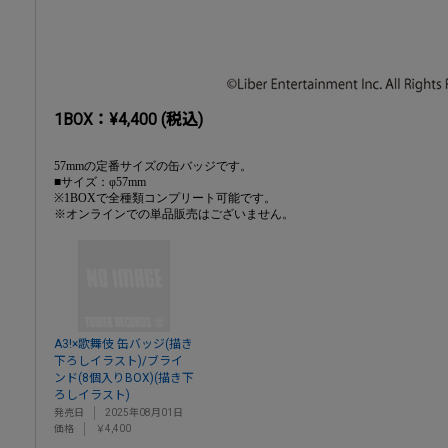
1BOX：¥4,400 (税込)
57mmの定番サイズの缶バッジです。
■サイズ：φ57mm
※1BOXで全種類コンプリート可能です。
※オンラインでの単品販売はございません。
A3!×歌舞伎 缶バッジ(描き
下ろしイラスト)/ブライ
ンド(8個入りBOX)(描き下
ろしイラスト)
発売日
2025年08月01日
価格
￥4,400