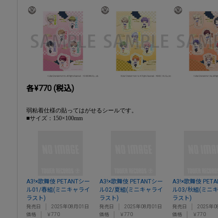
各¥770 (税込)
弱粘着仕様の貼ってはがせるシールです。
■サイズ：150×100mm
A3!×歌舞伎 PETANTシー
A3!×歌舞伎 PETANTシー
A3!×歌舞伎 PET
ル01/春組(ミニキャライ
ル02/夏組(ミニキャライ
ル03/秋組(ミニ
ラスト)
ラスト)
ラスト)
発売日
2025年08月01日
発売日
2025年08月01日
発売日
2025年0
価格
￥770
価格
￥770
価格
￥770