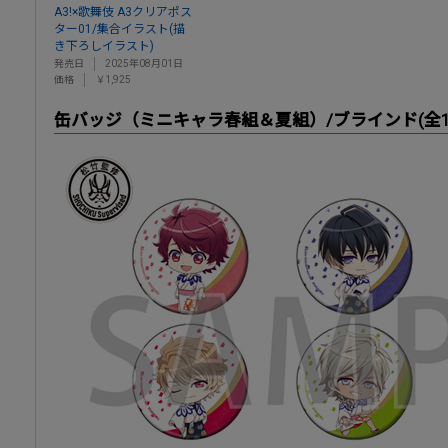
A3!×歌舞伎 A3クリアポス
ター01/集合イラスト(描
き下ろしイラスト)
発売日
2025年08月01日
価格
￥1,925
缶バッジ（ミニキャラ春組＆夏組）/ブラインド(全1