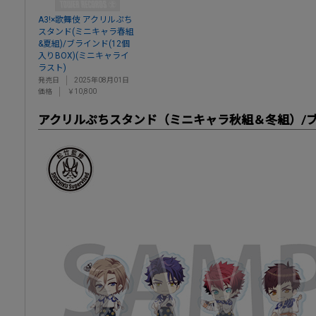
A3!×歌舞伎 アクリルぷち
スタンド(ミニキャラ春組
&夏組)/ブラインド(12個
入りBOX)(ミニキャライ
ラスト)
発売日
2025年08月01日
価格
￥10,800
アクリルぷちスタンド（ミニキャラ秋組＆冬組）/ブラ