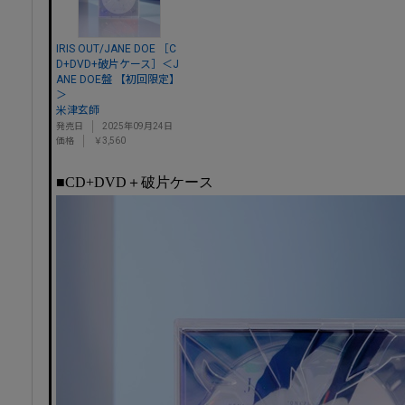
IRIS OUT/JANE DOE ［C
D+DVD+破片ケース］＜J
ANE DOE盤 【初回限定】
＞
米津玄師
発売日
2025年09月24日
価格
￥3,560
■CD+DVD＋破片ケース