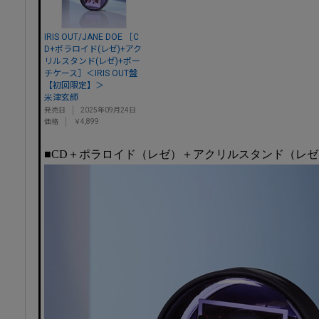
IRIS OUT/JANE DOE ［C
D+ポラロイド(レゼ)+アク
リルスタンド(レゼ)+ポー
チケース］＜IRIS OUT盤
【初回限定】＞
米津玄師
発売日
2025年09月24日
価格
￥4,899
■CD＋ポラロイド（レゼ）＋アクリルスタンド（レ