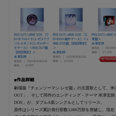
IRIS OUT/JANE DOE ［C
IRIS OUT/JANE DOE ［C
IRIS OUT/JANE
D+ポラロイド(レゼ)+アク
D+DVD+破片ケース］＜J
常盤＞
リルスタンド(レゼ)+ポー
ANE DOE盤 【初回限定】
米津玄師
チケース］＜IRIS OUT盤
＞
発売日
2025年0
【初回限定】＞
米津玄師
価格
￥1,200
米津玄師
発売日
2025年09月24日
価格
￥3,560
発売日
2025年09月24日
価格
￥4,899
■作品詳細
劇場版『チェンソーマン レゼ篇』の主題歌として、米津
OUT」、そして同作のエンディング・テーマ 米津玄師
DOE」が、ダブルA面シングルとしてリリース。
原作はシリーズ累計発行部数3,000万部を突破し、現