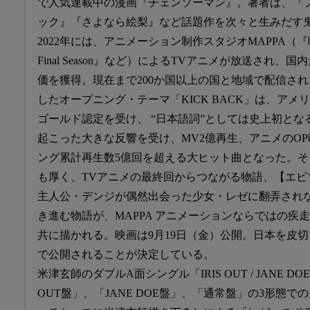
で人気連載中の漫画『チェンソーマン』。著者は、『
ック』『さよなら絵梨』など話題作を次々と生みだす
2022年には、アニメーション制作スタジオMAPPA（『
Final Season』など）によるTVアニメが放送され
価を獲得。現在まで200か国以上の国と地域で配信さ
したオープニング・テーマ「KICK BACK」は、アメリ
ゴールド認定を受け、 “日本語詞”としては史上初と
起こった大きな反響を受け、MV2億再生、アニメのOP
ング累計再生数5億回を超える大ヒット曲となった。
も厚く、TVアニメの最終回からつながる物語、【エピ
主人公・デンジが偶然出会った少女・レゼに翻弄され
き進む物語が、MAPPA アニメーションならではの疾
共に描かれる。映画は9月19日（金）公開。日本を皮切
で公開されることが決定している。
米津玄師のダブルA面シングル「IRIS OUT / JANE D
OUT盤」、「JANE DOE盤」、「通常盤」の3形態での展