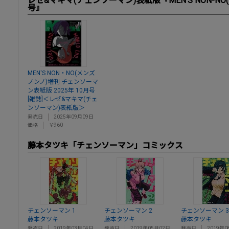
レゼ&マキマ(チェンソーマン)表紙版『MEN'S NON-NO(
号』
MEN'S NON・NO(メンズ
ノンノ)増刊 チェンソーマ
ン表紙版 2025年 10月号
[雑誌]＜レゼ&マキマ(チェ
ンソーマン)表紙版＞
発売日
2025年09月09日
価格
￥960
藤本タツキ「チェンソーマン」コミックス
チェンソーマン 1
チェンソーマン 2
チェンソーマン 3
藤本タツキ
藤本タツキ
藤本タツキ
発売日
2019年03月04日
発売日
2019年05月02日
発売日
2019年0