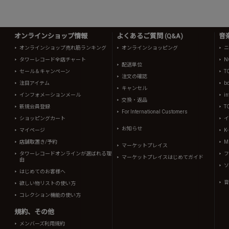
オンラインショップ情報
よくあるご質問 (Q&A)
音
オンラインショップ売れ筋ランキング
オンラインショッピング
ニ
タワーレコード全店チャート
N
配送単位
セール＆キャンペーン
T
注文の確認
注目アイテム
b
キャンセル
インフォメーションメール
in
交換・返品
新規会員登録
T
For International Customers
ショッピングカート
イ
お知らせ
マイページ
K
店舗取置き/予約
Mi
マーケットプレイス
タワーレコードオンラインが選ばれる理
フ
マーケットプレイスはじめてガイド
由
ソ
はじめてのお客様へ
音
欲しい物リストの使い方
コレクション機能の使い方
規約、その他
メンバーズ利用規約