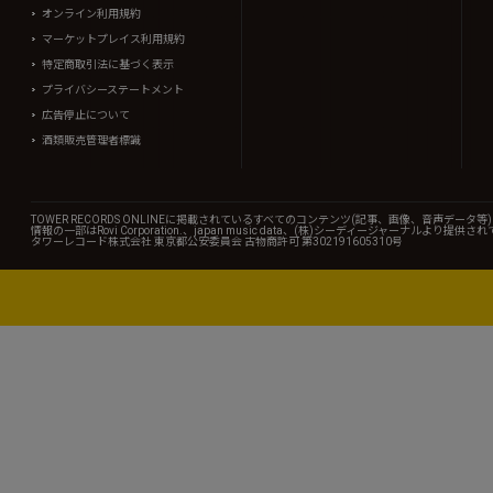
オンライン利用規約
マーケットプレイス利用規約
特定商取引法に基づく表示
プライバシーステートメント
広告停止について
酒類販売管理者標識
TOWER RECORDS ONLINEに掲載されているすべてのコンテンツ(記事、画像、音声デ
情報の一部はRovi Corporation.、japan music data、(株)シーディージャーナルより提供
タワーレコード株式会社 東京都公安委員会 古物商許可 第302191605310号