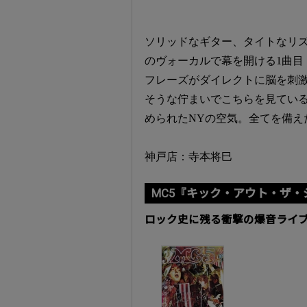
ソリッドなギター、タイトなリ
のヴォーカルで幕を開ける1曲目「S
フレーズがダイレクトに脳を刺激する
そうな佇まいでこちらを見てい
められたNYの空気。全てを備え
神戸店：寺本将巳
MC5『キック・アウト・ザ・
ロック史に残る衝撃の爆音ライ