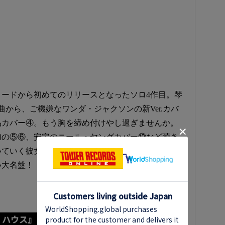
ードから初めてのリリースとなったソロ4作目。琴
曲から、ご機嫌なワンダ・ジャクソンの新Ver.カバ
品カバー④。もう胸を締め付けやし過ぎませんか。
加の⑤⑥、安定のニール・ヤングカバー⑩など聴き
いていく彼女ですが、その不朽の素朴さや美しさが
い大名盤！
ァン・ハウス』