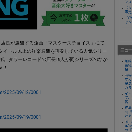
ンス
〈タ
限定
「S
ャン
き店長が選盤する企画「マスターズチョイス」にて
0タイトル以上の洋楽名盤を再発している人気シリー
とコラボ。タワーレコードの店長19人が同シリーズのなか
川﨑
表紙
メ！
桜
円谷
マガ
記念
カラ
item/2025/09/12/0001
イ・
て、
賞
椛島
a」
叶え
item/2025/09/19/0001
あい
ル”
の「