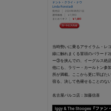
ドント・クライ・ナウ
Linda Ronstadt
発売日
2024年08月21日
通常価格
￥1,980
まとめてオフ
￥1,683
当時勢いに乗るアサイラム・レコ
線に触れまくる冒頭のバラード2
ー③を挟んでの、イーグルス絶
他にも、ラリー・カールトン参
所が満載。ここから更に羽ばた
宿る、決して色褪せることのな
名古屋パルコ店：加藤信喜
Iggy & The Stooges『フ