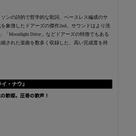
リソンの詩的で哲学的な歌詞、ベースレス編成のサ
代を象徴したドアーズの傑作2nd。サウンドはより洗
nge」「Moonlight Drive」などドアーズの特徴でもある
凝縮された楽曲を数多く収録した、高い完成度を持
・クライ・ナウ』
遠の歌姫。圧巻の歌声！