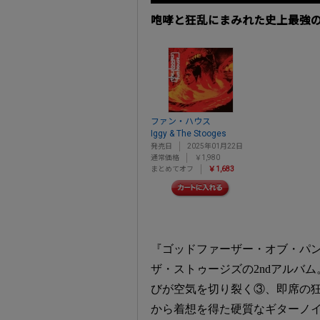
咆哮と狂乱にまみれた史上最強
ファン・ハウス
Iggy & The Stooges
発売日
2025年01月22日
通常価格
￥1,980
まとめてオフ
￥1,683
『ゴッドファーザー・オブ・パ
ザ・ストゥージズの2ndアルバ
びが空気を切り裂く③、即席の
から着想を得た硬質なギターノイ