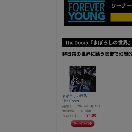
The Doors『まぼろしの世界
非日常の世界に誘う陰鬱で幻想的
まぼろしの世界
The Doors
発売日
2025年07月09日
通常価格
￥1,980
まとめてオフ
￥1,683