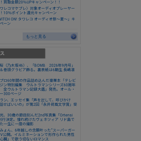
！買取金額20％UPキャンペーン！！
ワレコマケプレ〉対象オーディオプレーヤー
！10％ポイント還元キャンペーン
WITCH ON! タワレコ オーディオ祭～夏～」キ
ペーン
もっと見る
桜（乃木坂46）、「BOMB 2026年9月号」
＆巻頭グラビア飾る。裏表紙は6期生 長嶋凛
プロ60年間の作品詰め込んだ豪華本「テレビ
ジン特別編集 ウルトラマンシリーズ60周年
 全ウルトラマン記録大鑑」発売。オール・
ー300ページ
ラン、エッセイ集「声を出して、呼びかけ
話せばいいの」が第2回「永井荷風文学賞」受
光、30歳の節目刻んだ2nd写真集「Ortensi
刊行決定。憧れ続けたヴェネツィア リド島で
た一生に一度の撮影
みょん、6年越しの念願叶った“スーパーガー
MV公開。イルミネーションで形作られた男性
心臓」で歌う切ないロマンス