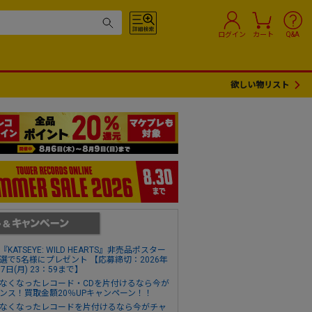
ログイン
カート
Q&A
欲しい物リスト
『KATSEYE: WILD HEARTS』非売品ポスター
選で5名様にプレゼント 【応募締切：2026年
17日(月) 23：59まで】
なくなったレコード・CDを片付けるなら今が
ンス！買取金額20％UPキャンペーン！！
なくなったレコードを片付けるなら今がチャ