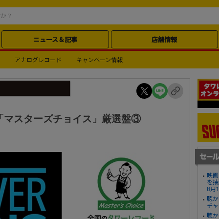
ニュース＆記事
店舗情報
アナログレコード
キャンペーン情報
G」×「マスターズチョイス」厳選盤③
映画
を抽
8月
聴か
チャ
聴か