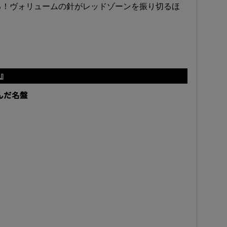
る！ヴォリュームの針がレッドゾーンを振り切るほ
ン』
んだ名盤