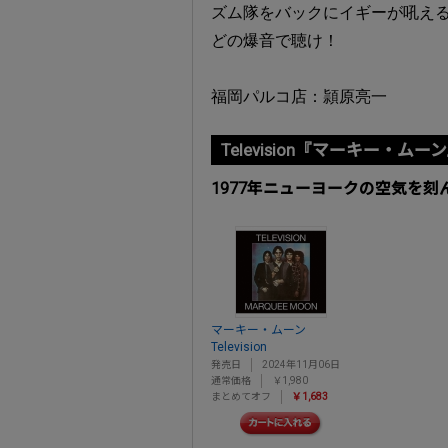
ズム隊をバックにイギーが吼え
どの爆音で聴け！
福岡パルコ店：頴原亮一
Television『マーキー・ムー
1977年ニューヨークの空気を刻
マーキー・ムーン
Television
発売日
2024年11月06日
通常価格
￥1,980
まとめてオフ
￥1,683