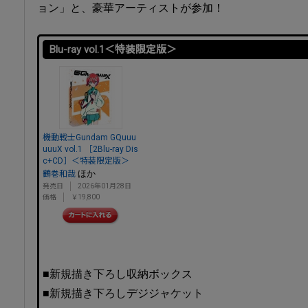
ョン」と、豪華アーティストが参加！
Blu-ray vol.1＜特装限定版＞
機動戦士Gundam GQuuu
uuuX vol.1 ［2Blu-ray Dis
c+CD］＜特装限定版＞
ほか
鶴巻和哉
発売日
2026年01月28日
価格
￥19,800
■新規描き下ろし収納ボックス
■新規描き下ろしデジジャケット