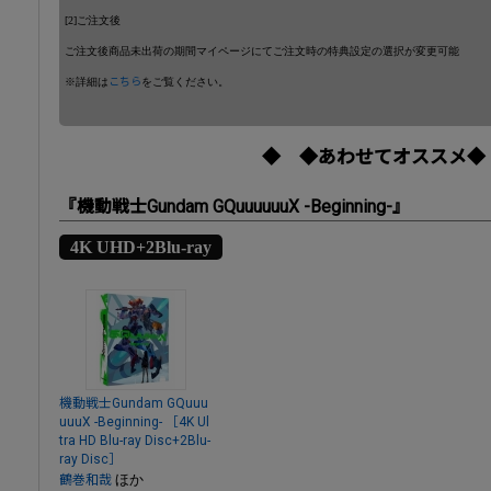
[2]ご注文後
ご注文後商品未出荷の期間マイページにてご注文時の特典設定の選択が変更可能
※詳細は
こちら
をご覧ください。
◆ ◆あわせてオススメ◆
『機動戦士Gundam GQuuuuuuX -Beginning-』
4K UHD+2Blu-ray
機動戦士Gundam GQuuu
uuuX -Beginning- ［4K Ul
tra HD Blu-ray Disc+2Blu-
ray Disc］
ほか
鶴巻和哉