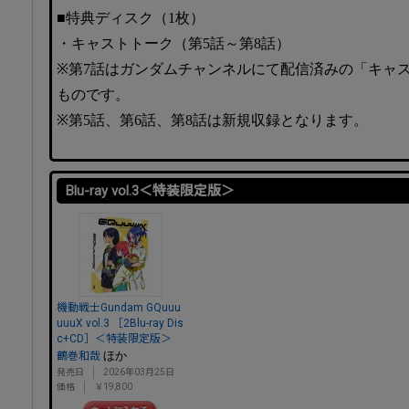
■特典ディスク（1枚）
・キャストトーク（第5話～第8話）
※第7話はガンダムチャンネルにて配信済みの「キャス
ものです。
※第5話、第6話、第8話は新規収録となります。
Blu-ray vol.3＜特装限定版＞
機動戦士Gundam GQuuu
uuuX vol.3 ［2Blu-ray Dis
c+CD］＜特装限定版＞
ほか
鶴巻和哉
発売日
2026年03月25日
価格
￥19,800