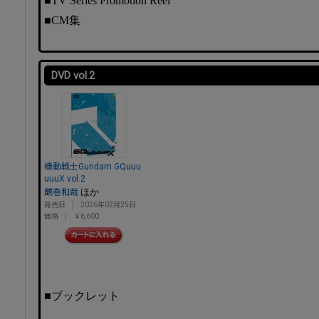
■TV Series Promotion Reel
■CM集
DVD vol.2
機動戦士Gundam GQuuu
uuuX vol.2
ほか
鶴巻和哉
発売日
2026年02月25日
価格
￥6,600
■ブックレット