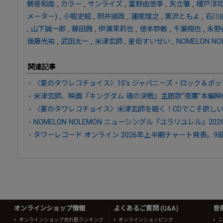
鶴巻和哉
,
カラー
,
サンライズ
,
富野由悠季
,
矢立肇
,
榎戸洋
メーター)
,
小堀史絵
,
照井順政
,
蓮尾理之
,
黒沢ともよ
,
石川
,
山下誠一郎
,
藤田茜
,
伊瀬茉莉也
,
徳本恭敏
,
千葉翔也
,
永野
後藤光祐
,
武田太一
,
米津玄師
,
星街すいせい
,
NOMELON NO
関連記事
〈夏のタワレコチョイス〉10's ジャパニーズ・ロック＆ポッ
米津玄師、映画『キングダム 魂の決戦』主題歌“夜鷹”本編映
〈夏のタワレコチョイス〉米津玄師を聴く！CDでこそ欲し
NOMELON NOLEMON ニューシングル『ユラリユレル』202
タワーレコード オンライン 2026年上半期チャート発表。9
オンラインショップ情報
よくあるご質問 (Q&A)
音
オンラインショップ売れ筋ランキング
オンラインショッピング
ニ