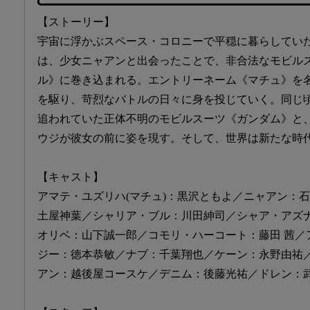
【ストーリー】
宇宙に浮かぶスペース・コロニーで平穏に暮らしてい
は、少女ニャアンと出会ったことで、非合法なモビル
ル》に巻き込まれる。エントリーネーム《マチュ》を名乗る
を駆り、苛烈なバトルの日々に身を投じていく。同じ
追われていた正体不明のモビルスーツ《ガンダム》と
ウジが彼女の前に姿を現す。そして、世界は新たな時
【キャスト】
アマテ・ユズリハ(マチュ)：黒沢ともよ／ニャアン：
土屋神葉／シャリア・ブル：川田紳司／シャア・アズナ
オリベ：山下誠一郎／コモリ・ハーコート：藤田 茜／
ジー：徳本恭敏／ナブ：千葉翔也／ケーン：永野由祐
アン：越後屋コースケ／デニム：後藤光祐／ドレン：