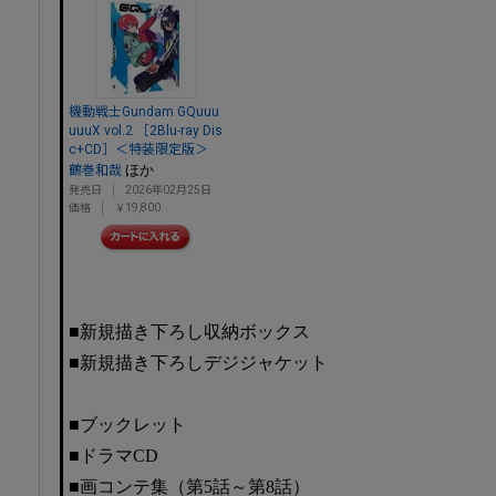
機動戦士Gundam GQuuu
uuuX vol.2 ［2Blu-ray Dis
c+CD］＜特装限定版＞
ほか
鶴巻和哉
発売日
2026年02月25日
価格
￥19,800
■新規描き下ろし収納ボックス
■新規描き下ろしデジジャケット
■ブックレット
■ドラマCD
■画コンテ集（第5話～第8話）