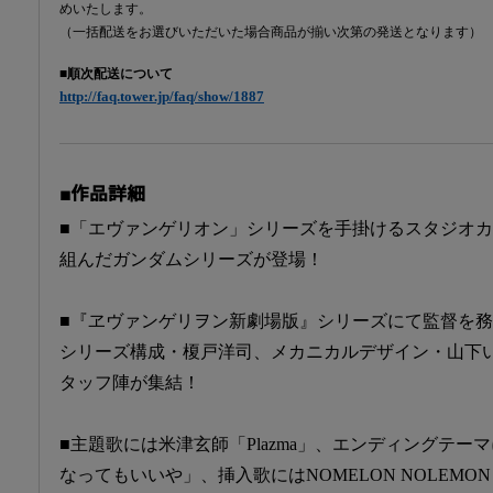
めいたします。
（一括配送をお選びいただいた場合商品が揃い次第の発送となります）
■順次配送について
http://faq.tower.jp/faq/show/1887
■作品詳細
■「エヴァンゲリオン」シリーズを手掛けるスタジオ
組んだガンダムシリーズが登場！
■『ヱヴァンゲリヲン新劇場版』シリーズにて監督を
シリーズ構成・榎戸洋司、メカニカルデザイン・山下
タッフ陣が集結！
■主題歌には米津玄師「Plazma」、エンディングテ
なってもいいや」、挿入歌にはNOMELON NOLEM