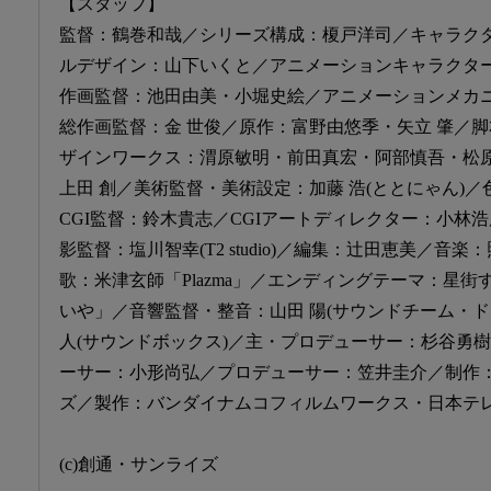
【スタッフ】
監督：鶴巻和哉／シリーズ構成：榎戸洋司／キャラク
ルデザイン：山下いくと／アニメーションキャラクタ
作画監督：池田由美・小堀史絵／アニメーションメカ
総作画監督：金 世俊／原作：富野由悠季・矢立 肇／
ザインワークス：渭原敏明・前田真宏・阿部慎吾・松
上田 創／美術監督・美術設定：加藤 浩(ととにゃん)／色
CGI監督：鈴木貴志／CGIアートディレクター：小林
影監督：塩川智幸(T2 studio)／編集：辻田恵美／音
歌：米津玄師「Plazma」／エンディングテーマ：星
いや」／音響監督・整音：山田 陽(サウンドチーム・ド
人(サウンドボックス)／主・プロデューサー：杉谷勇
ーサー：小形尚弘／プロデューサー：笠井圭介／制作
ズ／製作：バンダイナムコフィルムワークス・日本テ
(c)創通・サンライズ