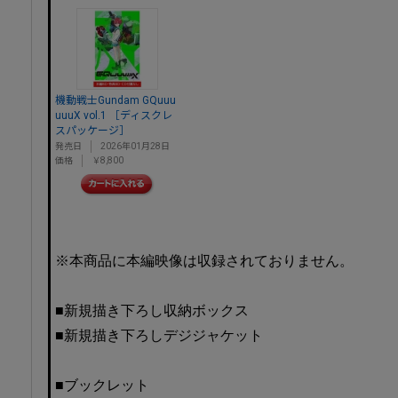
機動戦士Gundam GQuuu
uuuX vol.1 ［ディスクレ
スパッケージ］
発売日
2026年01月28日
価格
￥8,800
※本商品に本編映像は収録されておりません。
■新規描き下ろし収納ボックス
■新規描き下ろしデジジャケット
■ブックレット