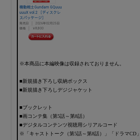
機動戦士Gundam GQuuu
uuuX vol.2 ［ディスクレ
スパッケージ］
発売日
2026年02月25日
価格
￥8,800
※本商品に本編映像は収録されておりません。
■新規描き下ろし収納ボックス
■新規描き下ろしデジジャケット
■ブックレット
■画コンテ集（第5話～第8話）
■デジタルコンテンツ視聴用シリアルコード
※「キャストトーク（第5話～第8話）」「ドラマCD