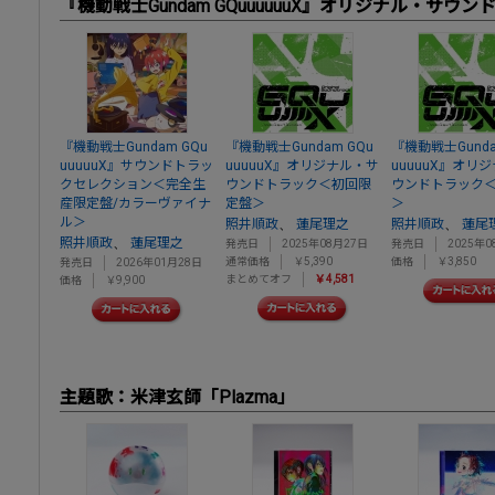
『機動戦士Gundam GQuuuuuuX』オリジナル・サウ
『機動戦士Gundam GQu
『機動戦士Gundam GQu
『機動戦士Gunda
uuuuuX』サウンドトラッ
uuuuuX』オリジナル・サ
uuuuuX』オリ
クセレクション＜完全生
ウンドトラック＜初回限
ウンドトラック
産限定盤/カラーヴァイナ
定盤＞
＞
ル＞
、
、
照井順政
蓮尾理之
照井順政
蓮尾
、
照井順政
蓮尾理之
発売日
2025年08月27日
発売日
2025年0
通常価格
￥5,390
価格
￥3,850
発売日
2026年01月28日
まとめてオフ
￥4,581
価格
￥9,900
主題歌：米津玄師「Plazma」