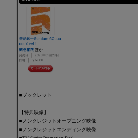
機動戦士Gundam GQuuu
uuuX vol.1
ほか
鶴巻和哉
発売日
2026年01月28日
価格
￥6,600
■ブックレット
【特典映像】
■ノンクレジットオープニング映像
■ノンクレジットエンディング映像