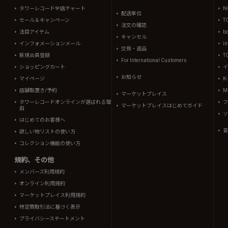
タワーレコード全店チャート
N
配送単位
セール＆キャンペーン
T
注文の確認
注目アイテム
b
キャンセル
インフォメーションメール
in
交換・返品
新規会員登録
T
For International Customers
ショッピングカート
イ
お知らせ
マイページ
K
店舗取置き/予約
Mi
マーケットプレイス
タワーレコードオンラインが選ばれる理
フ
マーケットプレイスはじめてガイド
由
ソ
はじめてのお客様へ
音
欲しい物リストの使い方
コレクション機能の使い方
規約、その他
メンバーズ利用規約
オンライン利用規約
マーケットプレイス利用規約
特定商取引法に基づく表示
プライバシーステートメント