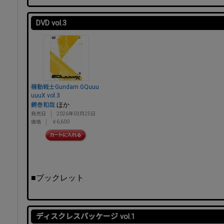
DVD vol.3
機動戦士Gundam GQuuu
uuuX vol.3
ほか
鶴巻和哉
発売日
2026年03月25日
価格
￥6,600
■ブックレット
ディスクレスパッケージ vol.1