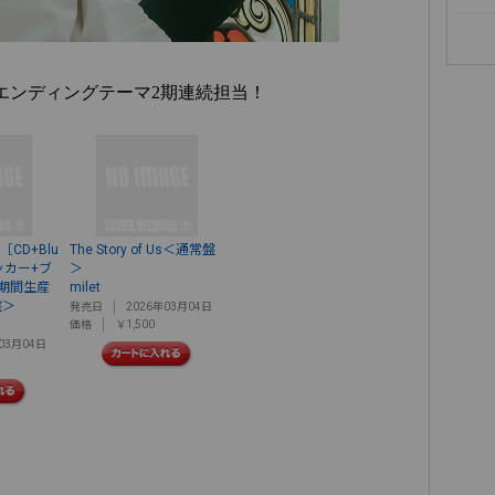
エンディングテーマ2期連続担当！
s ［CD+Blu
The Story of Us＜通常盤
テッカー+ブ
＞
期間生産
milet
盤＞
発売日
2026年03月04日
価格
￥1,500
03月04日