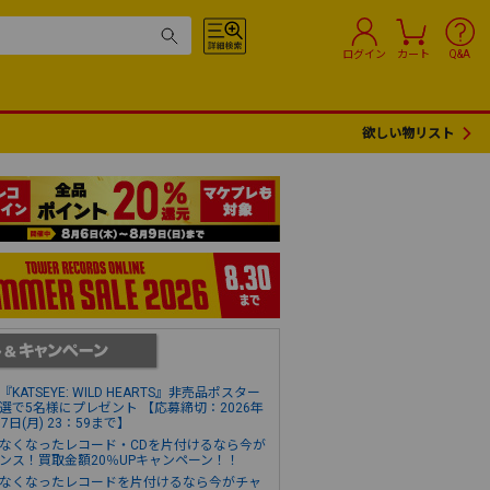
ログイン
カート
Q&A
欲しい物リスト
『KATSEYE: WILD HEARTS』非売品ポスター
選で5名様にプレゼント 【応募締切：2026年
17日(月) 23：59まで】
なくなったレコード・CDを片付けるなら今が
ンス！買取金額20％UPキャンペーン！！
なくなったレコードを片付けるなら今がチャ