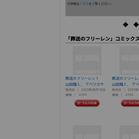
※詳細は
こちら
をご覧ください。
◆ ◆
「葬送のフリーレン」コミック
葬送のフリーレン 1
葬送のフリーレン
、
、
山田鐘人
アベツカサ
山田鐘人
ア
発売日
2020年08月18日
発売日
2020年
価格
￥594
価格
￥594