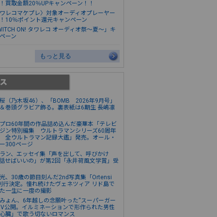
！買取金額20％UPキャンペーン！！
ワレコマケプレ〉対象オーディオプレーヤー
！10％ポイント還元キャンペーン
WITCH ON! タワレコ オーディオ祭～夏～」キ
ペーン
もっと見る
桜（乃木坂46）、「BOMB 2026年9月号」
＆巻頭グラビア飾る。裏表紙は6期生 長嶋凛
プロ60年間の作品詰め込んだ豪華本「テレビ
ジン特別編集 ウルトラマンシリーズ60周年
 全ウルトラマン記録大鑑」発売。オール・
ー300ページ
ラン、エッセイ集「声を出して、呼びかけ
話せばいいの」が第2回「永井荷風文学賞」受
光、30歳の節目刻んだ2nd写真集「Ortensi
刊行決定。憧れ続けたヴェネツィア リド島で
た一生に一度の撮影
みょん、6年越しの念願叶った“スーパーガー
MV公開。イルミネーションで形作られた男性
心臓」で歌う切ないロマンス