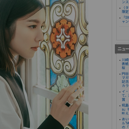
ンス
〈タ
限定
「S
ャン
川﨑
表紙
桜
円谷
マガ
記念
カラ
イ・
て、
賞
椛島
a」
叶え
あい
ル”
の「