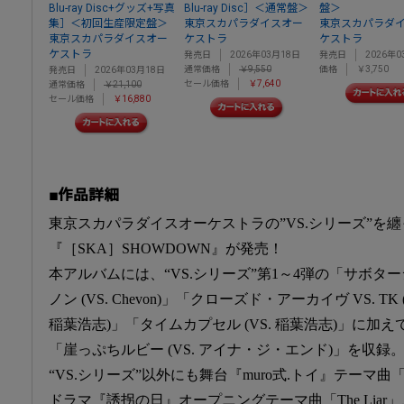
Blu-ray Disc+グッズ+写真
Blu-ray Disc］＜通常盤＞
盤＞
集］＜初回生産限定盤＞
東京スカパラダイスオー
東京スカパラダ
東京スカパラダイスオー
ケストラ
ケストラ
ケストラ
発売日
2026年03月18日
発売日
2026年0
通常価格
￥9,550
価格
￥3,750
発売日
2026年03月18日
セール価格
￥7,640
通常価格
￥21,100
セール価格
￥16,880
■作品詳細
東京スカパラダイスオーケストラの”VS.シリーズ”を
『［SKA］SHOWDOWN』が発売！
本アルバムには、“VS.シリーズ”第1～4弾の「サボタージュ
ノン (VS. Chevon)」「クローズド・アーカイヴ VS. TK 
稲葉浩志)」「タイムカプセル (VS. 稲葉浩志)」に加え
「崖っぷちルビー (VS. アイナ・ジ・エンド)」を収録
“VS.シリーズ”以外にも舞台『muro式.トイ』テーマ曲「ト
ドラマ『誘拐の日』オープニングテーマ曲「The Lia