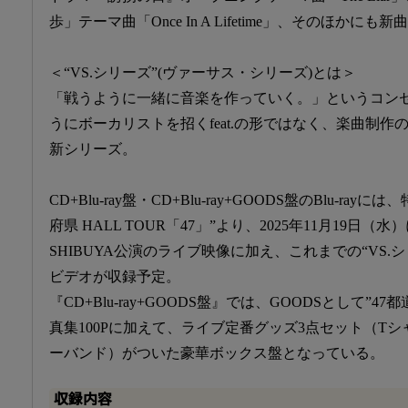
歩」テーマ曲「Once In A Lifetime」、そのほかに
＜“VS.シリーズ”(ヴァーサス・シリーズ)とは＞
「戦うように一緒に音楽を作っていく。」というコン
うにボーカリストを招くfeat.の形ではなく、楽曲制
新シリーズ。
CD+Blu-ray盤・CD+Blu-ray+GOODS盤のBlu-ra
府県 HALL TOUR「47」”より、2025年11月19日（水）
SHIBUYA公演のライブ映像に加え、これまでの“VS.
ビデオが収録予定。
『CD+Blu-ray+GOODS盤』では、GOODSとして”47都
真集100Pに加えて、ライブ定番グッズ3点セット（T
ーバンド）がついた豪華ボックス盤となっている。
収録内容