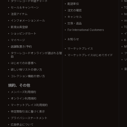
タワーレコード全店チャート
N
配送単位
セール＆キャンペーン
T
注文の確認
注目アイテム
b
キャンセル
インフォメーションメール
in
交換・返品
新規会員登録
T
For International Customers
ショッピングカート
イ
お知らせ
マイページ
K
店舗取置き/予約
Mi
マーケットプレイス
タワーレコードオンラインが選ばれる理
フ
マーケットプレイスはじめてガイド
由
ソ
はじめてのお客様へ
音
欲しい物リストの使い方
コレクション機能の使い方
規約、その他
メンバーズ利用規約
オンライン利用規約
マーケットプレイス利用規約
特定商取引法に基づく表示
プライバシーステートメント
広告停止について