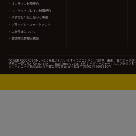
オンライン利用規約
マーケットプレイス利用規約
特定商取引法に基づく表示
プライバシーステートメント
広告停止について
酒類販売管理者標識
TOWER RECORDS ONLINEに掲載されているすべてのコンテンツ(記事、画像、音声デ
情報の一部はRovi Corporation.、japan music data、(株)シーディージャーナルより提供
タワーレコード株式会社 東京都公安委員会 古物商許可 第302191605310号