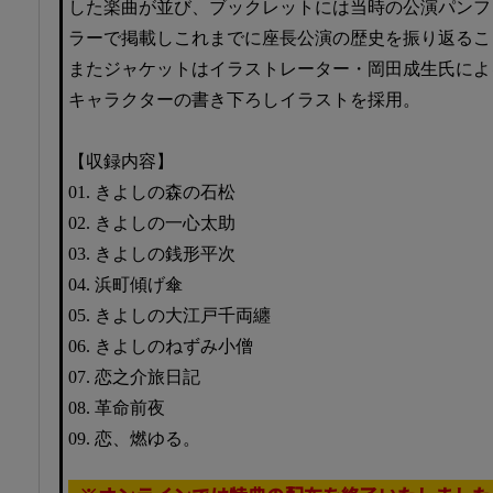
した楽曲が並び、ブックレットには当時の公演パンフ
ラーで掲載しこれまでに座長公演の歴史を振り返るこ
またジャケットはイラストレーター・岡田成生氏によ
キャラクターの書き下ろしイラストを採用。
【収録内容】
01. きよしの森の石松
02. きよしの一心太助
03. きよしの銭形平次
04. 浜町傾げ傘
05. きよしの大江戸千両纏
06. きよしのねずみ小僧
07. 恋之介旅日記
08. 革命前夜
09. 恋、燃ゆる。