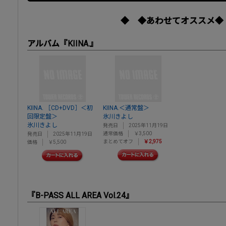
◆ ◆あわせてオススメ◆
アルバム『KIINA.』
KIINA. ［CD+DVD］＜初
KIINA.＜通常盤＞
回限定盤＞
氷川きよし
氷川きよし
発売日
2025年11月19日
通常価格
￥3,500
発売日
2025年11月19日
まとめてオフ
￥2,975
価格
￥5,500
『B-PASS ALL AREA Vol.24』