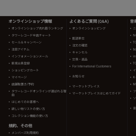
オンラインショップ情報
よくあるご質問 (Q&A)
音
オンラインショップ売れ筋ランキング
オンラインショッピング
ニ
タワーレコード全店チャート
N
配送単位
セール＆キャンペーン
T
注文の確認
注目アイテム
b
キャンセル
インフォメーションメール
in
交換・返品
新規会員登録
T
For International Customers
ショッピングカート
イ
お知らせ
マイページ
K
店舗取置き/予約
Mi
マーケットプレイス
タワーレコードオンラインが選ばれる理
フ
マーケットプレイスはじめてガイド
由
ソ
はじめてのお客様へ
音
欲しい物リストの使い方
コレクション機能の使い方
規約、その他
メンバーズ利用規約