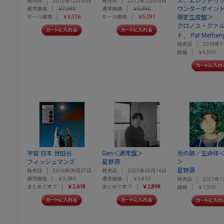
ズ、エレクトリ
発売日
2012年12月05日
発売日
2012年12月05日
ウンターポイン
通常価格
￥7,690
通常価格
￥5,990
セール価格
￥6,536
セール価格
￥5,091
限定生産盤＞
クロノス・クァ
、
ト
Pat Methen
発売日
2018年1
価格
￥4,590
宇宙 日本 世田谷
Gen＜通常盤＞
光の跡／生命体
フィッシュマンズ
星野源
＞
星野源
発売日
2016年09月07日
発売日
2025年05月14日
通常価格
￥3,080
通常価格
￥3,410
発売日
2023年1
まとめてオフ
￥2,618
まとめてオフ
￥2,898
価格
￥1,300