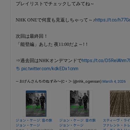
プレイリストでチェックしてみてね～
NHK ONEで何度も見返しちゃって～♪
https://t.co/h77
次回は最終回！
「能登編」あした 夜11:00だよ～!！
⇒過去回はNHKオンデマンドで
https://t.co/D5ReIAhm7
ち
pic.twitter.com/kdkEDx1cnm
— おげんさんちのねずみ～(C・＞ (@nhk_ogensan)
March 4, 2026
ジョン・ケージ: 音の旅
ジョン・ケージ: 音の旅
スティーヴ・ライ
ジョン・ケージ
ジョン・ケージ
ファレント・ト