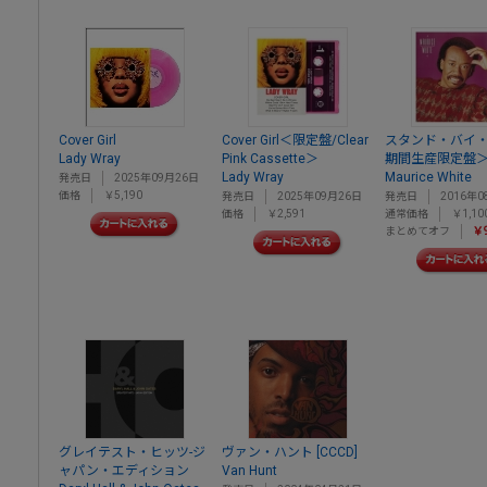
Cover Girl
Cover Girl＜限定盤/Clear
スタンド・バイ
Lady Wray
Pink Cassette＞
期間生産限定盤
Lady Wray
Maurice White
発売日
2025年09月26日
価格
￥5,190
発売日
2025年09月26日
発売日
2016年0
価格
￥2,591
通常価格
￥1,10
まとめてオフ
￥
グレイテスト・ヒッツ-ジ
ヴァン・ハント [CCCD]
ャパン・エディション
Van Hunt