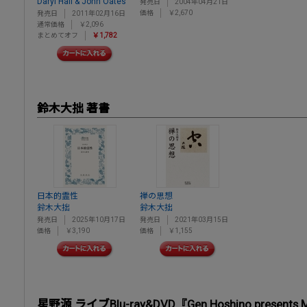
Daryl Hall & John Oates
発売日
2004年04月21日
価格
￥2,670
発売日
2011年02月16日
通常価格
￥2,096
まとめてオフ
￥1,782
鈴木大拙 著書
日本的霊性
禅の思想
鈴木大拙
鈴木大拙
発売日
2025年10月17日
発売日
2021年03月15日
価格
￥3,190
価格
￥1,155
星野源 ライブBlu-ray&DVD『Gen Hoshino presents M