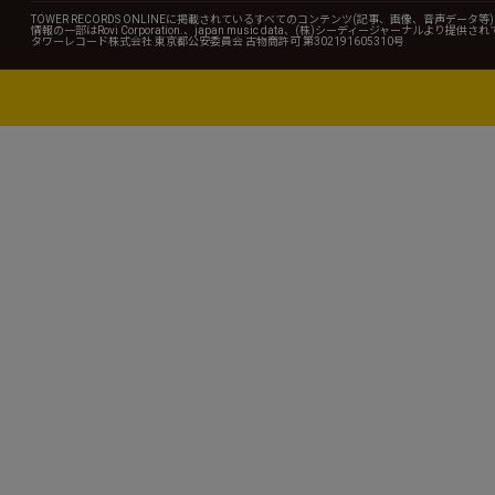
TOWER RECORDS ONLINEに掲載されているすべてのコンテンツ(記事、画像、音声デ
情報の一部はRovi Corporation.、japan music data、(株)シーディージャーナルより提供
タワーレコード株式会社 東京都公安委員会 古物商許可 第302191605310号