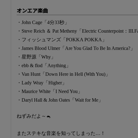
オンエア楽曲
・John Cage「4分33秒」
・Steve Reich ＆ Pat Metheny「Electric Counterpoint：III.
・フィッシュマンズ「POKKA POKKA」
・James Blood Ulmer「Are You Glad To Be In America?」
・星野源「Why」
・ebb & flod「Anything」
・Van Hunt「Down Here in Hell (With You)」
・Lady Wray「Higher」
・Maurice White「I Need You」
・Daryl Hall & John Oates「Wait for Me」
ねずみだよ～🐁
またステキな音楽を知ってしまった…！