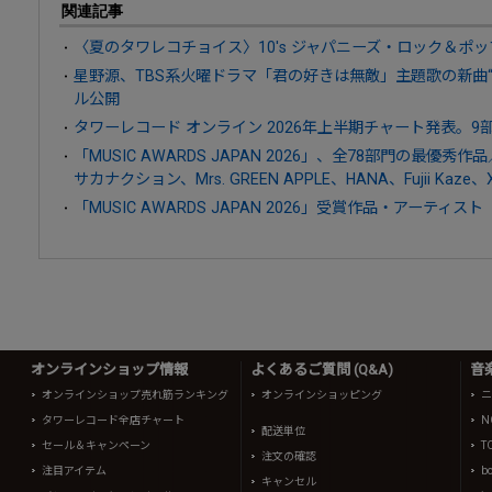
関連記事
〈夏のタワレコチョイス〉10's ジャパニーズ・ロック＆ポッ
星野源、TBS系火曜ドラマ「君の好きは無敵」主題歌の新曲“
ル公開
タワーレコード オンライン 2026年上半期チャート発表。9
「MUSIC AWARDS JAPAN 2026」、全78部門の最優
サカナクション、Mrs. GREEN APPLE、HANA、Fujii Kaze
「MUSIC AWARDS JAPAN 2026」受賞作品・アーティスト
オンラインショップ情報
よくあるご質問 (Q&A)
音
オンラインショップ売れ筋ランキング
オンラインショッピング
ニ
タワーレコード全店チャート
N
配送単位
セール＆キャンペーン
T
注文の確認
注目アイテム
b
キャンセル