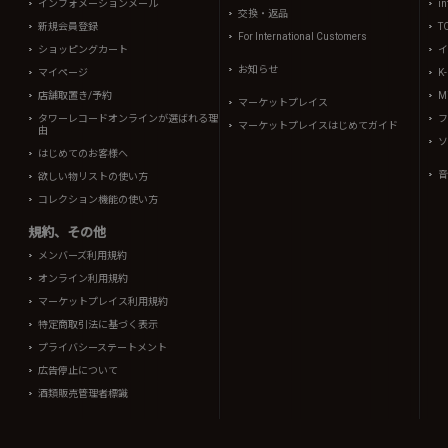
インフォメーションメール
in
交換・返品
新規会員登録
T
For International Customers
ショッピングカート
イ
お知らせ
マイページ
K
店舗取置き/予約
Mi
マーケットプレイス
タワーレコードオンラインが選ばれる理
フ
マーケットプレイスはじめてガイド
由
ソ
はじめてのお客様へ
音
欲しい物リストの使い方
コレクション機能の使い方
規約、その他
メンバーズ利用規約
オンライン利用規約
マーケットプレイス利用規約
特定商取引法に基づく表示
プライバシーステートメント
広告停止について
酒類販売管理者標識