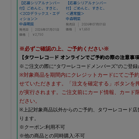
【応募シリアルナンバー
【応募シリアルナンバー
付】ごめんと、すきと、
付】ごめんと、すきと、
＜2CDデラックス・エデ
＜通常盤＞
ィション＞
中森明菜
中森明菜
発売日
2026年07月01日
価格
￥1,650
発売日
2026年07月01日
価格
￥2,750
※必ずご確認の上、ご予約ください※
【タワーレコ―ド オンラインでご予約の際の注意事
※ご注文の際に“タワーレコードメンバーズ”のご登
※対象商品を期間内にクレジットカードにてご予
せていただきます。「注文を確定する」ボタンを
が実行されます。ご注文前にカード情報、カード
ださい。
※上記対象商品以外からのご予約、タワーレコード店
ります。
※クーポン:利用不可
※他の商品との同時購入:不可