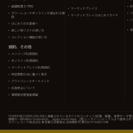
店舗取置き/予約
Mi
マーケットプレイス
タワーレコードオンラインが選ばれる理
フ
マーケットプレイスはじめてガイド
由
ソ
はじめてのお客様へ
音
欲しい物リストの使い方
コレクション機能の使い方
規約、その他
メンバーズ利用規約
オンライン利用規約
マーケットプレイス利用規約
特定商取引法に基づく表示
プライバシーステートメント
広告停止について
酒類販売管理者標識
TOWER RECORDS ONLINEに掲載されているすべてのコンテンツ(記事、画像、音声デ
情報の一部はRovi Corporation.、japan music data、(株)シーディージャーナルより提供
タワーレコード株式会社 東京都公安委員会 古物商許可 第302191605310号