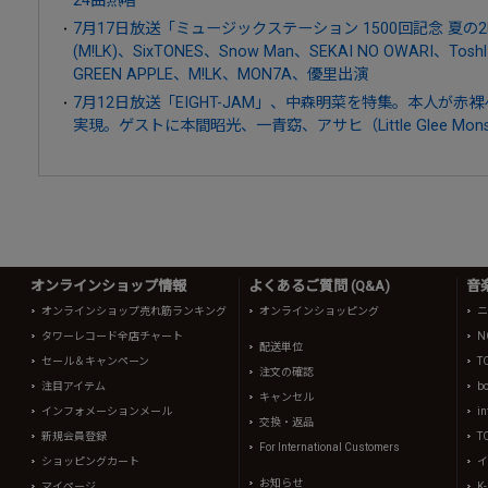
7月17日放送「ミュージックステーション 1500回記念 夏の2
(M!LK)、SixTONES、Snow Man、SEKAI NO OWARI、Tos
GREEN APPLE、M!LK、MON7A、優里出演
7月12日放送「EIGHT-JAM」、中森明菜を特集。本人が
実現。ゲストに本間昭光、一青窈、アサヒ（Little Glee Mons
オンラインショップ情報
よくあるご質問 (Q&A)
音
オンラインショップ売れ筋ランキング
オンラインショッピング
ニ
タワーレコード全店チャート
N
配送単位
セール＆キャンペーン
T
注文の確認
注目アイテム
b
キャンセル
インフォメーションメール
in
交換・返品
新規会員登録
T
For International Customers
ショッピングカート
イ
お知らせ
マイページ
K