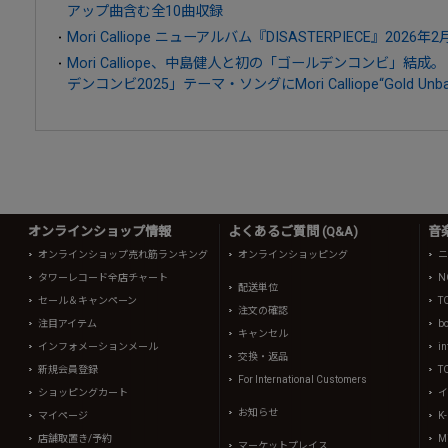
アップ曲含む全10曲収録
Mori Calliope ニューアルバム『DISASTERPIECE』2026年
Mori Calliope、中島健人と初の「ゴールデンコンビ」結
デンコンビ2025」テーマ・ソングにMori Calliope“Gold Unba
オンラインショップ情報
よくあるご質問 (Q&A)
音
オンラインショップ売れ筋ランキング
オンラインショッピング
ニ
タワーレコード全店チャート
N
配送単位
セール＆キャンペーン
T
注文の確認
注目アイテム
b
キャンセル
インフォメーションメール
in
交換・返品
新規会員登録
T
For International Customers
ショッピングカート
イ
お知らせ
マイページ
K
店舗取置き/予約
Mi
マーケットプレイス