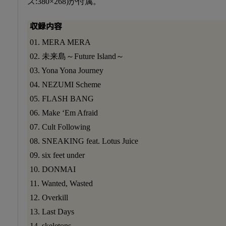
ズ:380×268)が付属。
収録内容
01. MERA MERA
02. 未来島～Future Island～
03. Yona Yona Journey
04. NEZUMI Scheme
05. FLASH BANG
06. Make ‘Em Afraid
07. Cult Following
08. SNEAKING feat. Lotus Juice
09. six feet under
10. DONMAI
11. Wanted, Wasted
12. Overkill
13. Last Days
14. skeletons