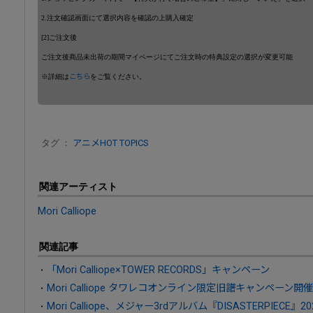
2.注文確認画面にて選択内容を確認の上購入確定
[2]ご注文後
ご注文後商品未出荷の期間マイページにてご注文時の特典設定の選択が変更可能
※詳細は
こちら
をご覧ください。
タグ ：
アニメHOT TOPICS
関連アーティスト
Mori Calliope
関連記事
「Mori Calliope×TOWER RECORDS」キャンペーン
Mori Calliope タワレコオンライン限定旧譜キャンペーン開
Mori Calliope、メジャー3rdアルバム『DISASTERPIE