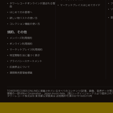
タワーレコードオンラインが選ばれる理
フ
マーケットプレイスはじめてガイド
由
ソ
はじめてのお客様へ
音
欲しい物リストの使い方
コレクション機能の使い方
規約、その他
メンバーズ利用規約
オンライン利用規約
マーケットプレイス利用規約
特定商取引法に基づく表示
プライバシーステートメント
広告停止について
酒類販売管理者標識
TOWER RECORDS ONLINEに掲載されているすべてのコンテンツ(記事、画像、音声デ
情報の一部はRovi Corporation.、japan music data、(株)シーディージャーナルより提供
タワーレコード株式会社 東京都公安委員会 古物商許可 第302191605310号