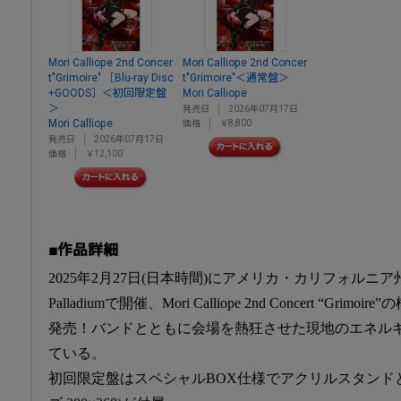
Mori Calliope 2nd Concer
Mori Calliope 2nd Concer
t"Grimoire" ［Blu-ray Disc
t"Grimoire"＜通常盤＞
+GOODS］＜初回限定盤
Mori Calliope
＞
発売日
2026年07月17日
Mori Calliope
価格
￥8,800
発売日
2026年07月17日
価格
￥12,100
■作品詳細
2025年2月27日(日本時間)にアメリカ・カリフォルニア州
Palladiumで開催、Mori Calliope 2nd Concert “G
発売！バンドとともに会場を熱狂させた現地のエネル
ている。
初回限定盤はスペシャルBOX仕様でアクリルスタンド