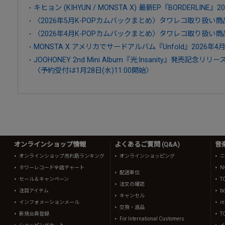
キヒョン (KIHYUN / MONSTA X) 最新EP『BORDERLINE
〈2026年5月K-POPカムバックまとめ〉タワレコ取り扱い
〈2026年4月K-POPカムバックまとめ〉タワレコ取り扱い
MONSTA X アメリカでサードアルバム『Unfold』2026年
JOOHONEY 2nd Mini Album『光:Insanity』発売
〈予約受付は1月28日(水)11:00開始〉
オンラインショップ情報
よくあるご質問 (Q&A)
音
オンラインショップ売れ筋ランキング
オンラインショッピング
ニ
タワーレコード全店チャート
N
配送単位
セール＆キャンペーン
T
注文の確認
注目アイテム
b
キャンセル
インフォメーションメール
in
交換・返品
新規会員登録
T
For International Customers