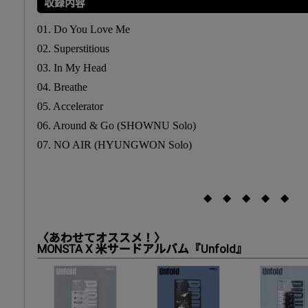
収録内容
01. Do You Love Me
02. Superstitious
03. In My Head
04. Breathe
05. Accelerator
06. Around & Go (SHOWNU Solo)
07. NO AIR (HYUNGWON Solo)
◆ ◆ ◆ ◆ ◆
〈あわせてオススメ！〉
MONSTA X 米サードアルバム『Unfold』