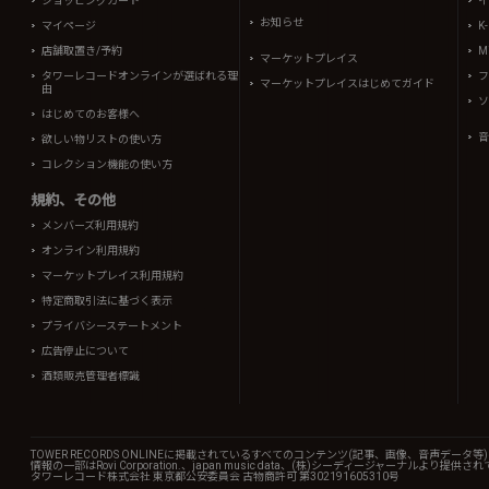
ショッピングカート
イ
お知らせ
マイページ
K
店舗取置き/予約
Mi
マーケットプレイス
タワーレコードオンラインが選ばれる理
フ
マーケットプレイスはじめてガイド
由
ソ
はじめてのお客様へ
音
欲しい物リストの使い方
コレクション機能の使い方
規約、その他
メンバーズ利用規約
オンライン利用規約
マーケットプレイス利用規約
特定商取引法に基づく表示
プライバシーステートメント
広告停止について
酒類販売管理者標識
TOWER RECORDS ONLINEに掲載されているすべてのコンテンツ(記事、画像、音声デ
情報の一部はRovi Corporation.、japan music data、(株)シーディージャーナルより提供
タワーレコード株式会社 東京都公安委員会 古物商許可 第302191605310号