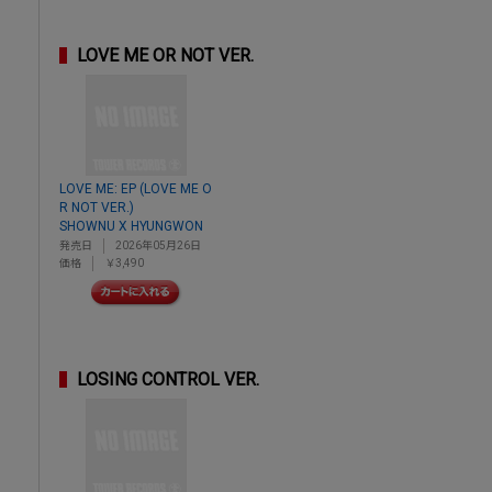
LOVE ME OR NOT VER.
LOVE ME: EP (LOVE ME O
R NOT VER.)
SHOWNU X HYUNGWON
発売日
2026年05月26日
価格
￥3,490
LOSING CONTROL VER.