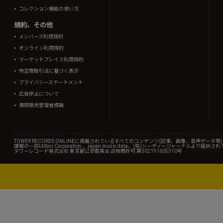
コレクション機能の使い方
規約、その他
メンバーズ利用規約
オンライン利用規約
マーケットプレイス利用規約
特定商取引法に基づく表示
プライバシーステートメント
広告停止について
酒類販売管理者標識
TOWER RECORDS ONLINEに掲載されているすべてのコンテンツ(記事、画像、音声デ
情報の一部はRovi Corporation.、japan music data、(株)シーディージャーナルより提供
タワーレコード株式会社 東京都公安委員会 古物商許可 第302191605310号