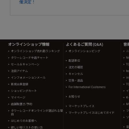
催決定！
オンラインショップ情報
よくあるご質問 (Q&A)
音
オンラインショップ売れ筋ランキング
オンラインショッピング
ニ
タワーレコード全店チャート
N
配送単位
セール＆キャンペーン
T
注文の確認
注目アイテム
b
キャンセル
インフォメーションメール
in
交換・返品
新規会員登録
T
For International Customers
ショッピングカート
イ
お知らせ
マイページ
K
店舗取置き/予約
Mi
マーケットプレイス
タワーレコードオンラインが選ばれる理
フ
マーケットプレイスはじめてガイド
由
ソ
はじめてのお客様へ
音
欲しい物リストの使い方