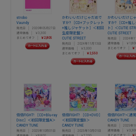
strobo
かわいいだけじゃだめで
かわいいだけじ
Vaundy
すか? ［CD+ブックレット
すか? ［CD+推
+推しジャケット］＜初回
ト］＜CUTIE ST
発売日
2020年05月27日
生産限定盤＞
CUTIE STREET
通常価格
￥3,300
まとめてオフ
￥2,805
CUTIE STREET
発売日
2024年1
通常価格
￥1,80
発売日
2024年11月13日
まとめてオフ
￥1
通常価格
￥3,000
まとめてオフ
￥2,550
倍倍FIGHT! ［CD+Blu-ray
倍倍FIGHT! ［CD+DVD］
倍倍FIGHT!＜通
Disc］＜初回限定盤A＞
＜初回限定盤B＞
CANDY TUNE
CANDY TUNE
CANDY TUNE
発売日
2025年1
通常価格
￥3,30
発売日
2025年10月01日
発売日
2025年10月01日
まとめてオフ
￥2
通常価格
￥8,800
通常価格
￥7,700