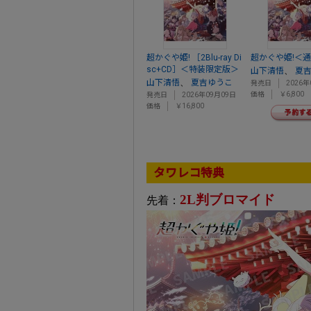
超かぐや姫! ［2Blu-ray Di
超かぐや姫!＜
sc+CD］＜特装限定版＞
、
山下清悟
夏
、
山下清悟
夏吉ゆうこ
発売日
2026年
価格
￥6,800
発売日
2026年09月09日
価格
￥16,800
タワレコ特典
2L判ブロマイド
先着：