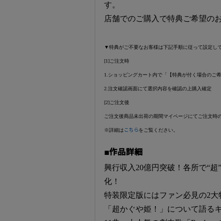
す。
店舗でのご購入で特典ご希望の
▼特典がご不要なお客様は下記手順に従って設定し
[1]ご注文時
1.ショッピングカート内で「【特典が付く場合のご
2.注文確認画面にて選択内容を確認の上購入確定
[2]ご注文後
ご注文後商品未出荷の期間マイページにてご注文時
※詳細は
こちら
をご覧ください。
■作品詳細
興行収入20億円突破！各所で“超”話題
化！
特装限定版にはファン必見の2大
「超かぐや姫！」について語る