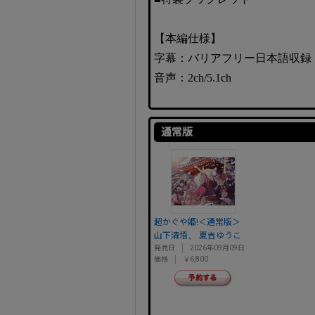
【本編仕様】
字幕：バリアフリー日本語収録
音声：2ch/5.1ch
通常版
超かぐや姫!＜通常版＞
、
山下清悟
夏吉ゆうこ
発売日
2026年09月09日
価格
￥6,800