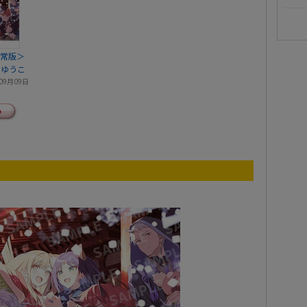
通常版＞
吉ゆうこ
09月09日