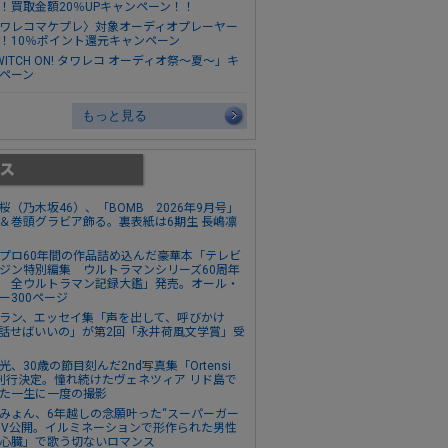
！買取金額20％UPキャンペーン！！
ワレコマケプレ〉対象オーディオプレーヤー
！10％ポイント還元キャンペーン
WITCH ON! タワレコ オーディオ祭～夏～」キ
ペーン
もっと見る
桜（乃木坂46）、「BOMB 2026年9月号」
＆巻頭グラビア飾る。裏表紙は6期生 長嶋凛
プロ60年間の作品詰め込んだ豪華本「テレビ
ジン特別編集 ウルトラマンシリーズ60周年
 全ウルトラマン記録大鑑」発売。オール・
ー300ページ
ラン、エッセイ集「声を出して、呼びかけ
話せばいいの」が第2回「永井荷風文学賞」受
光、30歳の節目刻んだ2nd写真集「Ortensi
刊行決定。憧れ続けたヴェネツィア リド島で
た一生に一度の撮影
みょん、6年越しの念願叶った“スーパーガー
MV公開。イルミネーションで形作られた男性
心臓」で歌う切ないロマンス