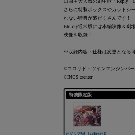
11曲＋大人気の劇中歌「Reply
さらに特製ボックスやカットシ
れない特典が盛だくさんです！
Blu-ray通常版には本編映像
映像を収録！
※収録内容・仕様は変更となる
©コロリド・ツインエンジンパー
©INCS toenter
特装限定版
超かぐや姫! ［2Blu-ray Di