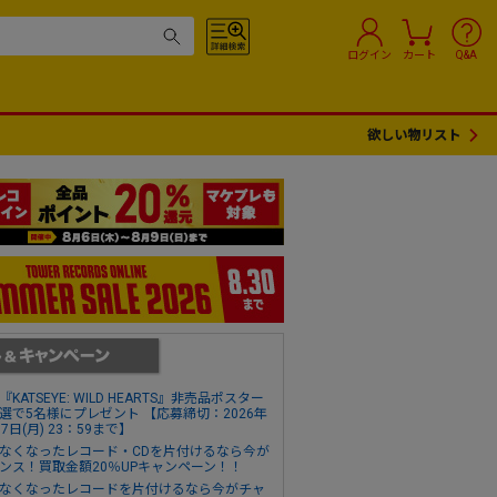
ログイン
カート
Q&A
欲しい物リスト
『KATSEYE: WILD HEARTS』非売品ポスター
選で5名様にプレゼント 【応募締切：2026年
17日(月) 23：59まで】
なくなったレコード・CDを片付けるなら今が
ンス！買取金額20％UPキャンペーン！！
なくなったレコードを片付けるなら今がチャ