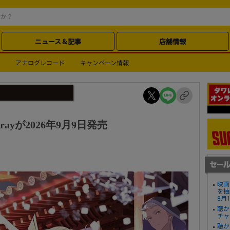
ニュース＆記事
店舗情報
アナログレコード
キャンペーン情報
ayが2026年9月9日発売
映画
を抽
8月
聴か
チャ
聴か