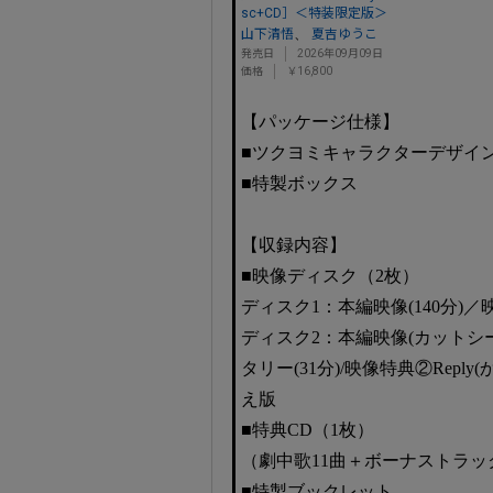
sc+CD］＜特装限定版＞
、
山下清悟
夏吉ゆうこ
発売日
2026年09月09日
価格
￥16,800
【パッケージ仕様】
■ツクヨミキャラクターデザイ
■特製ボックス
【収録内容】
■映像ディスク（2枚）
ディスク1：本編映像(140分)
ディスク2：本編映像(カットシー
タリー(31分)/映像特典②Reply
え版
■特典CD（1枚）
（劇中歌11曲＋ボーナストラック「R
■特製ブックレット