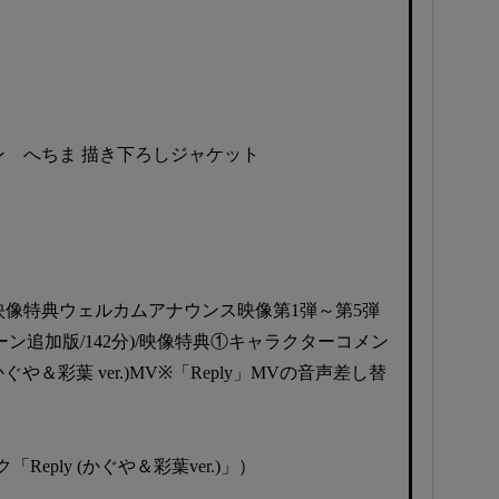
ン へちま 描き下ろしジャケット
／映像特典ウェルカムアナウンス映像第1弾～第5弾
ン追加版/142分)/映像特典①キャラクターコメン
(かぐや＆彩葉 ver.)MV※「Reply」MVの音声差し替
eply (かぐや＆彩葉ver.)」）