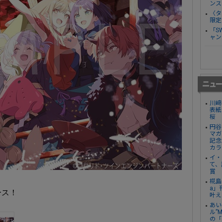
ンス
〈タ
限定
「S
ャン
川﨑
表紙
桜
円谷
マガ
記念
カラ
イ・
て、
賞
椛島
a」
ース！
叶え
あい
ル”
の「