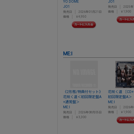
YO DOME
JO1
JO1
発売日
2025年
価格
￥1,900
発売日
2026年01月21日
価格
￥4,950
ME:I
《2形態/特典付セット》
花咲く道 ［CD+
花咲く道＜初回限定盤A
初回限定盤A＞
+通常盤＞
ME:I
ME:I
発売日
2026年
価格
￥1,900
発売日
2026年08月05日
価格
￥3,300