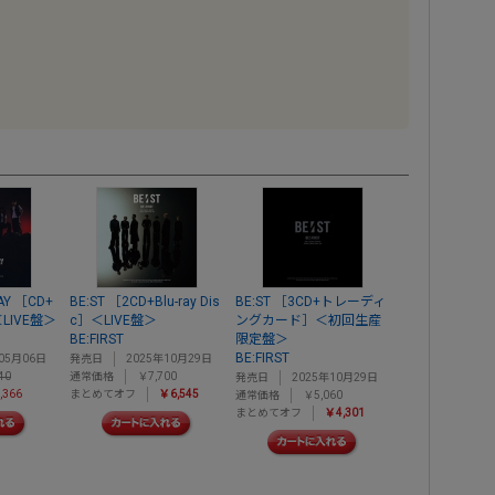
DAY ［CD+
BE:ST ［2CD+Blu-ray Dis
BE:ST ［3CD+トレーディ
］＜LIVE盤＞
c］＜LIVE盤＞
ングカード］＜初回生産
BE:FIRST
限定盤＞
BE:FIRST
05月06日
発売日
2025年10月29日
40
通常価格
￥7,700
発売日
2025年10月29日
,366
まとめてオフ
￥6,545
通常価格
￥5,060
まとめてオフ
￥4,301