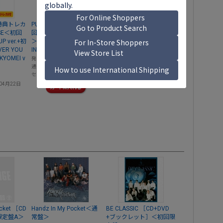
特典トレカ
PULSE ［CD+DVD］＜初
THE WINTER MAGIC ［CD
SE＜初回
回限定盤/SQUAD UP ver.
+DVD+トレーディングカ
P ver.+初
＞
ード］＜Present ver.＞
ER YOU
INI
INI
KYOMEI v
発売日
2026年04月22日
発売日
2025年11月19日
通常価格
￥1,900
価格
￥1,900
セール価格
￥1,710
04月22日
ocket ［CD
Handz In My Pocket＜通
BE CLASSIC ［CD+DVD
限定盤A＞
常盤＞
+ブックレット］＜初回限