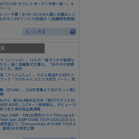
WITCH ON! タワレコ オーディオ祭～夏～」キ
ペーン
トリー不要！8/18～8/26の火曜と水曜はレジ
もれなくdポイント10倍還元！(店舗限定開催)
もっと見る
う（シソンヌ）、10人の「愛すべき不器用な
たち」描く短編集が文庫化。「あの子が故郷
るとき」発売
凜（アンジュルム）、カエル愛溢れる初のフ
ブック「ケロちゃん カエル大好きノート」発
舞（STU48）、2nd写真集より先行カット第2
開
s-My-Ft2、創刊64周年記念号「週刊TVガイド20
年8月14日号」2パターン表紙飾る。デビュー15
祝う永久保存版企画満載
! Say! JUMP、9月2日発売のライヴBlu-ray＆D
Hey! Say! JUMP DOME TOUR 2025-2026 S s
通常盤より「Documentary of DOME TOUR S
y」冒頭3分を限定公開