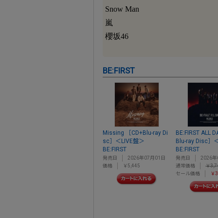
Snow Man
嵐
櫻坂46
BE:FIRST
Missing ［CD+Blu-ray Di
BE:FIRST ALL 
sc］＜LIVE盤＞
Blu-ray Disc
BE:FIRST
BE:FIRST
発売日
2026年07月01日
発売日
2026年
価格
￥5,445
通常価格
￥3,7
セール価格
￥3