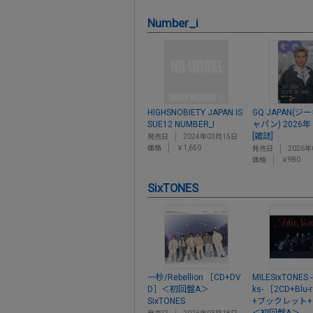
Number_i
HIGHSNOBIETY JAPAN IS
GQ JAPAN(
SUE12 NUMBER_I
ャパン) 2026年
[雑誌]
発売日
2024年03月15日
価格
￥1,650
発売日
2026年
価格
￥980
SixTONES
一秒/Rebellion ［CD+DV
MILESixTONES -
D］＜初回盤A＞
ks- ［2CD+Blu-r
SixTONES
+ブックレット