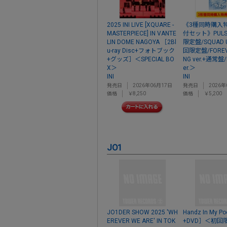
2025 INI LIVE [XQUARE -
《3種同時購入
MASTERPIECE] IN VANTE
付セット》PUL
LIN DOME NAGOYA ［2Bl
限定盤/SQUAD U
u-ray Disc+フォトブック
回限定盤/FOREV
+グッズ］＜SPECIAL BO
NG ver.+通常盤/
X＞
er.＞
INI
INI
発売日
2026年06月17日
発売日
2026年
価格
￥8,250
価格
￥5,200
JO1
JO1DER SHOW 2025 'WH
Handz In My P
EREVER WE ARE' IN TOK
+DVD］＜初回