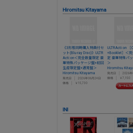
Hiromitsu Kitayama
《3形態同時購入特典付セ
ULTRActi:on ［
ット(Blu-ray Disc)》ULTR
+Booklet］
Acti:on＜完全数量限定 豪
定 豪華特殊パ
華特殊パッケージ盤+初回
＞
生産限定盤+通常盤＞
Hiromitsu Kita
Hiromitsu Kitayama
発売日
2026年
価格
￥7,150
発売日
2026年06月24日
価格
￥15,730
INI