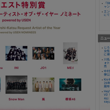
「S
ャン
エン
にて
じろ
女性
に帰
川名
ォト
売
中村
弾公
Ki
26
周年
Hey
VD『
ay』
sa