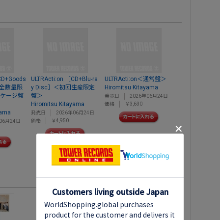
CD+Goods
ULTRActi:on ［CD+Blu-ra
ULTRActi:on＜通常盤＞
＜完全数量限
y Disc］＜初回生産限定
Hiromitsu Kitayama
ッケージ盤
盤＞
発売日
2026年06月24日
Hiromitsu Kitayama
価格
￥3,630
yama
発売日
2026年06月24日
価格
￥4,950
06月24日