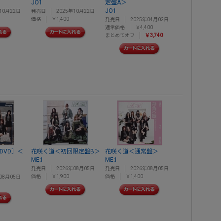
JO1
定盤A＞
JO1
10月22日
発売日
2025年10月22日
価格
￥1,400
発売日
2025年04月02日
通常価格
￥4,400
まとめてオフ
￥3,740
DVD］＜
花咲く道＜初回限定盤B＞
花咲く道＜通常盤＞
ME:I
ME:I
発売日
2026年08月05日
発売日
2026年08月05日
価格
￥1,900
価格
￥1,400
08月05日