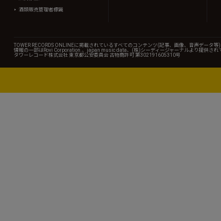
酒類販売管理者標識
TOWER RECORDS ONLINEに掲載されているすべてのコンテンツ(記事、画像、音声デ
情報の一部はRovi Corporation.、japan music data、(株)シーディージャーナルより提供
タワーレコード株式会社 東京都公安委員会 古物商許可 第302191605310号