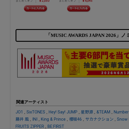
まとめてオフ
￥2,550
まとめてオフ
￥6,545
「MUSIC AWARDS JAPAN 2026
関連アーティスト
JO1
,
SixTONES
,
Hey! Say! JUMP
,
星野源
,
&TEAM
,
Number
藤井 風
,
INI
,
King & Prince
,
櫻坂46
,
サカナクション
,
Snow
FRUITS ZIPPER
,
BE:FIRST