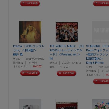
Prema ［2CD+ブックレ
THE WINTER MAGIC ［CD
STARRING ［CD+B
ット］＜初回盤＞
+DVD+トレーディングカ
Disc+フォトブ
藤井 風
ード］＜Present ver.＞
+歌詞ブックレッ
INI
回限定盤A＞
発売日
2025年09月05日
King & Prince
通常価格
￥4,950
発売日
2025年11月19日
まとめてオフ
￥4,207
価格
￥1,900
発売日
2025年1
通常価格
￥4,62
まとめてオフ
￥3