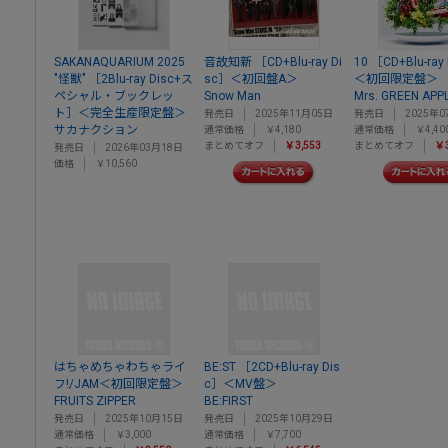
SAKANAQUARIUM 2025
音故知新 ［CD+Blu-ray Di
10 ［CD+Blu-ray
"怪獣" ［2Blu-ray Disc+ス
sc］＜初回盤A＞
＜初回限定盤＞
ペシャル・ブックレッ
Snow Man
Mrs. GREEN APP
ト］＜完全生産限定盤＞
発売日
2025年11月05日
発売日
2025年0
サカナクション
通常価格
￥4,180
通常価格
￥4,40
まとめてオフ
￥3,553
まとめてオフ
￥3
発売日
2026年03月18日
価格
￥10,560
はちゃめちゃわちゃライ
BE:ST ［2CD+Blu-ray Dis
フ!/JAM＜初回限定盤＞
c］＜MV盤＞
FRUITS ZIPPER
BE:FIRST
発売日
2025年10月15日
発売日
2025年10月29日
通常価格
￥3,000
通常価格
￥7,700