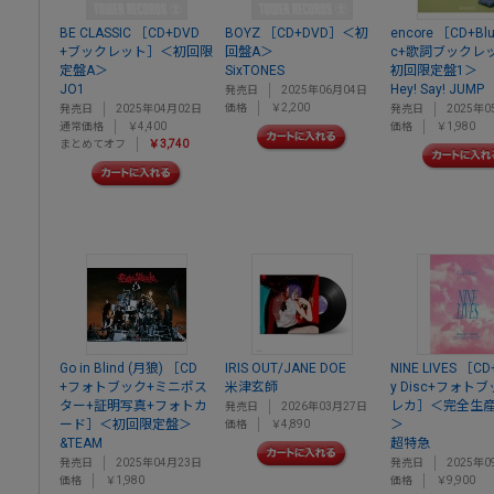
BE CLASSIC ［CD+DVD
BOYZ ［CD+DVD］＜初
encore ［CD+Blu-
+ブックレット］＜初回限
回盤A＞
c+歌詞ブックレ
定盤A＞
SixTONES
初回限定盤1＞
JO1
Hey! Say! JUMP
発売日
2025年06月04日
価格
￥2,200
発売日
2025年04月02日
発売日
2025年0
通常価格
￥4,400
価格
￥1,980
まとめてオフ
￥3,740
Go in Blind (月狼) ［CD
IRIS OUT/JANE DOE
NINE LIVES ［CD+
+フォトブック+ミニポス
米津玄師
y Disc+フォト
ター+証明写真+フォトカ
レカ］＜完全生
発売日
2026年03月27日
ード］＜初回限定盤＞
＞
価格
￥4,890
&TEAM
超特急
発売日
2025年04月23日
発売日
2025年0
価格
￥1,980
価格
￥9,900