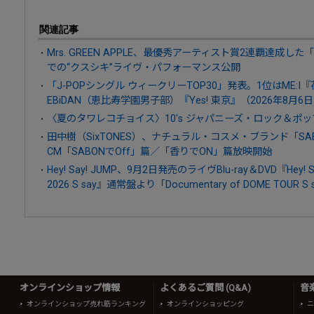
関連記事
Mrs. GREEN APPLE、最優秀アーティスト賞2連覇達成した「MUS
での“クスシキ”ライヴ・パフォーマンス公開
「J-POPシングル ウィークリーTOP30」発表。1位はME:
EBiDAN（恵比寿学園男子部）『Yes! 東京』（2026年8月6
〈夏のタワレコチョイス〉10's ジャパニーズ・ロック＆ポッ
田中樹（SixTONES）、ナチュラル・コスメ・ブランド「S
CM「SABONでOff」篇／「香りでON」篇放映開始
Hey! Say! JUMP、9月2日発売のライヴBlu-ray＆DVD『Hey! Say
2026 S say』通常盤より「Documentary of DOME TOU
オンラインショップ情報
よくあるご質問 (Q&A)
音
オンラインショップ売れ筋ランキング
オンラインショッピング
ニ