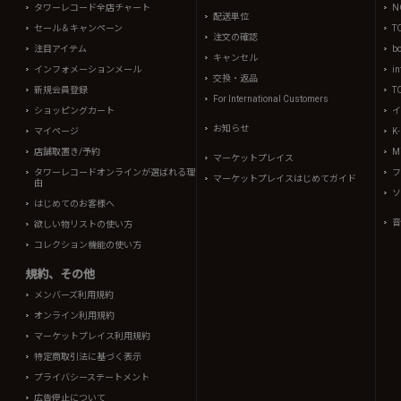
タワーレコード全店チャート
N
配送単位
セール＆キャンペーン
T
注文の確認
注目アイテム
b
キャンセル
インフォメーションメール
in
交換・返品
新規会員登録
T
For International Customers
ショッピングカート
イ
お知らせ
マイページ
K
店舗取置き/予約
Mi
マーケットプレイス
タワーレコードオンラインが選ばれる理
フ
マーケットプレイスはじめてガイド
由
ソ
はじめてのお客様へ
音
欲しい物リストの使い方
コレクション機能の使い方
規約、その他
メンバーズ利用規約
オンライン利用規約
マーケットプレイス利用規約
特定商取引法に基づく表示
プライバシーステートメント
広告停止について