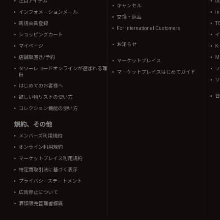
注目アイテム
b
キャンセル
インフォメーションメール
in
交換・返品
新規会員登録
T
For International Customers
ショッピングカート
イ
お知らせ
マイページ
K
店舗取置き/予約
Mi
マーケットプレイス
タワーレコードオンラインが選ばれる理
フ
マーケットプレイスはじめてガイド
由
ソ
はじめてのお客様へ
音
欲しい物リストの使い方
コレクション機能の使い方
規約、その他
メンバーズ利用規約
オンライン利用規約
マーケットプレイス利用規約
特定商取引法に基づく表示
プライバシーステートメント
広告停止について
酒類販売管理者標識