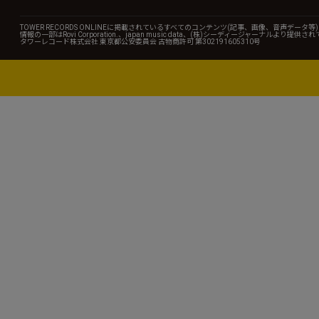
TOWER RECORDS ONLINEに掲載されているすべてのコンテンツ(記事、画像、音声デ
情報の一部はRovi Corporation.、japan music data、(株)シーディージャーナルより提供
タワーレコード株式会社 東京都公安委員会 古物商許可 第302191605310号