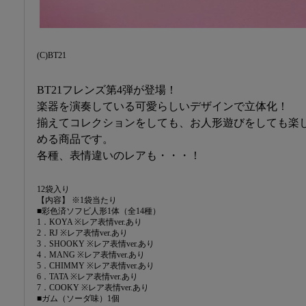
(C)BT21
BT21フレンズ第4弾が登場！
楽器を演奏している可愛らしいデザインで立体化！
揃えてコレクションをしても、お人形遊びをしても楽
める商品です。
各種、表情違いのレアも・・・！
12袋入り
【内容】 ※1袋当たり
■彩色済ソフビ人形1体（全14種）
1．KOYA ※レア表情ver.あり
2．RJ ※レア表情ver.あり
3．SHOOKY ※レア表情ver.あり
4．MANG ※レア表情ver.あり
5．CHIMMY ※レア表情ver.あり
6．TATA ※レア表情ver.あり
7．COOKY ※レア表情ver.あり
■ガム（ソーダ味）1個