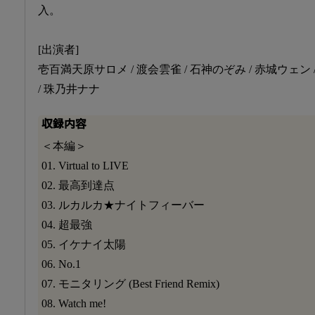
入。
[出演者]
壱百満天原サロメ / 渡会雲雀 / 石神のぞみ / 赤城ウェン /
/ 珠乃井ナナ
収録内容
＜本編＞
01. Virtual to LIVE
02. 最高到達点
03. ルカルカ★ナイトフィーバー
04. 超最強
05. イケナイ太陽
06. No.1
07. モニタリング (Best Friend Remix)
08. Watch me!