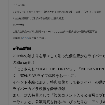
[1]ご注文時
1.ショッピングカート内で「【特典が付く場合のご希望】」に対し「いいえ」を選択
2.注文確認画面にて選択内容を確認の上購入確定
[2]ご注文後
ご注文後商品未出荷の期間マイページにてご注文時の特典設定の選択が変更可能
※詳細は
こちら
をご覧ください。
■作品詳細
2026年の始まりを華々しく彩った個性豊かなライバ
のBlu-ray化！
「にじさんじ "LIGHT UP TONES"」、「NIJISANJI EN
く、究極のARライブ体験をお手元に。
イベント本編に加え、特典映像として各ライバーの動
ライバーカメラ映像を豪華収録。
また、封入特典として「複製コメント入り公演写真ブ
ー分）」と、公演写真を飾るのにぴったりな「アクリ