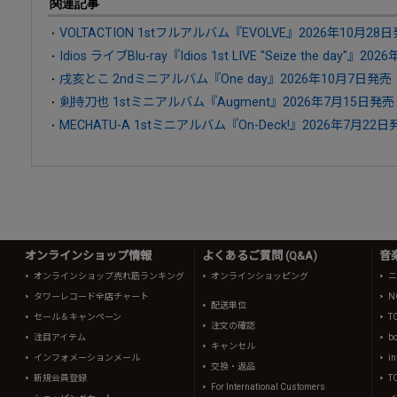
関連記事
VOLTACTION 1stフルアルバム『EVOLVE』2026年10月28
Idios ライブBlu-ray『Idios 1st LIVE "Seize the day"』2
戌亥とこ 2ndミニアルバム『One day』2026年10月7日発売
剣持刀也 1stミニアルバム『Augment』2026年7月15日発売
MECHATU-A 1stミニアルバム『On-Deck!』2026年7月22日
オンラインショップ情報
よくあるご質問 (Q&A)
音
オンラインショップ売れ筋ランキング
オンラインショッピング
ニ
タワーレコード全店チャート
N
配送単位
セール＆キャンペーン
T
注文の確認
注目アイテム
b
キャンセル
インフォメーションメール
in
交換・返品
新規会員登録
T
For International Customers