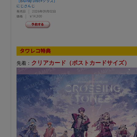
［Blu-ray Disc+グッズ］
にじさんじ
発売日
2026年09月02日
価格
￥14,300
タワレコ特典
クリアカード（ポストカードサイズ）
先着：