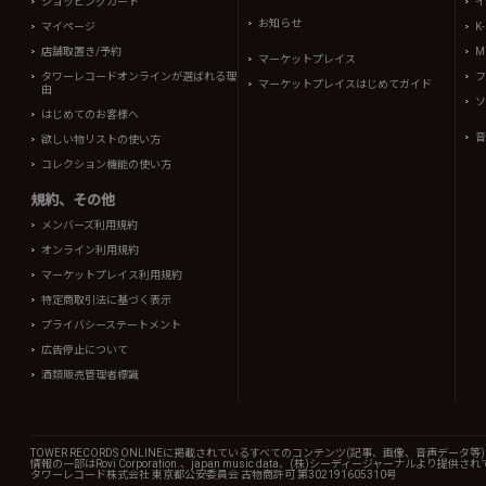
ショッピングカート
イ
お知らせ
マイページ
K
店舗取置き/予約
Mi
マーケットプレイス
タワーレコードオンラインが選ばれる理
フ
マーケットプレイスはじめてガイド
由
ソ
はじめてのお客様へ
音
欲しい物リストの使い方
コレクション機能の使い方
規約、その他
メンバーズ利用規約
オンライン利用規約
マーケットプレイス利用規約
特定商取引法に基づく表示
プライバシーステートメント
広告停止について
酒類販売管理者標識
TOWER RECORDS ONLINEに掲載されているすべてのコンテンツ(記事、画像、音声デ
情報の一部はRovi Corporation.、japan music data、(株)シーディージャーナルより提供
タワーレコード株式会社 東京都公安委員会 古物商許可 第302191605310号