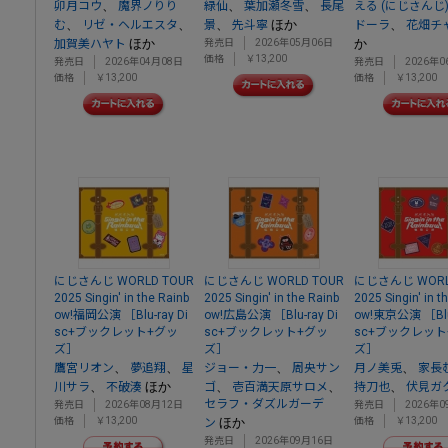
、
、
、
卯月コウ
魔界ノりり
緑仙
葉加瀬冬雪
長尾
える (にじさんじ
、
、
、
ほか
、
む
リゼ・ヘルエスタ
景
先斗寧
ドーラ
花畑チ
ほか
か
加賀美ハヤト
発売日
2026年05月06日
価格
￥13,200
発売日
2026年04月08日
発売日
2026年0
価格
￥13,200
価格
￥13,200
にじさんじ WORLD TOUR
にじさんじ WORLD TOUR
にじさんじ WORL
2025 Singin' in the Rainb
2025 Singin' in the Rainb
2025 Singin' in t
ow!福岡公演 ［Blu-ray Di
ow!広島公演 ［Blu-ray Di
ow!東京公演 ［Blu-
sc+ブックレット+グッ
sc+ブックレット+グッ
sc+ブックレット
ズ］
ズ］
ズ］
、
、
、
、
鷹宮リオン
夢追翔
星
ジョー・力一
周央サン
月ノ美兎
家長
、
ほか
、
、
、
川サラ
不破湊
ゴ
壱百満天原サロメ
持刀也
伏見ガ
セラフ・ダズルガーデ
発売日
2026年08月12日
発売日
2026年0
価格
￥13,200
ほか
価格
￥13,200
ン
発売日
2026年09月16日