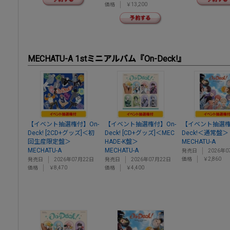
価格
￥13,200
MECHATU-A 1stミニアルバム『On-Deck!』
【イベント抽選権付】On-
【イベント抽選権付】On-
【イベント抽選権
Deck! [2CD+グッズ]＜初
Deck! [CD+グッズ]＜MEC
Deck!＜通常盤＞
回生産限定盤＞
HADE-K盤＞
MECHATU-A
MECHATU-A
MECHATU-A
発売日
2026年0
価格
￥2,860
発売日
2026年07月22日
発売日
2026年07月22日
価格
￥8,470
価格
￥4,400