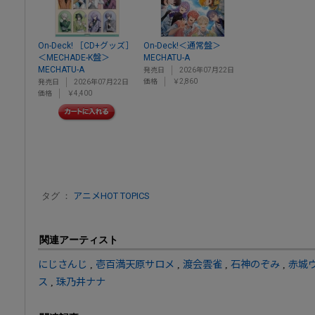
On-Deck! ［CD+グッズ］
On-Deck!＜通常盤＞
＜MECHADE-K盤＞
MECHATU-A
MECHATU-A
発売日
2026年07月22日
価格
￥2,860
発売日
2026年07月22日
価格
￥4,400
タグ ：
アニメHOT TOPICS
関連アーティスト
にじさんじ
,
壱百満天原サロメ
,
渡会雲雀
,
石神のぞみ
,
赤城
ス
,
珠乃井ナナ