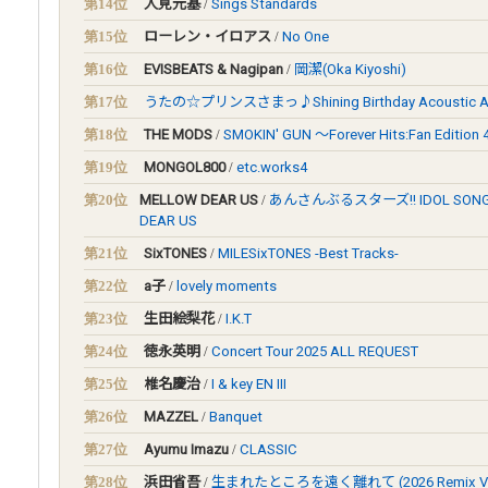
第14位
人見元基
/
Sings Standards
第15位
ローレン・イロアス
/
No One
第16位
EVISBEATS & Nagipan
/
岡潔(Oka Kiyoshi)
第17位
うたの☆プリンスさまっ♪Shining Birthday Acoustic A
第18位
THE MODS
/
SMOKIN' GUN ～Forever Hits:Fan Edition
第19位
MONGOL800
/
etc.works4
第20位
MELLOW DEAR US
/
あんさんぶるスターズ!! IDOL SONG 
DEAR US
第21位
SixTONES
/
MILESixTONES -Best Tracks-
第22位
a子
/
lovely moments
第23位
生田絵梨花
/
I.K.T
第24位
徳永英明
/
Concert Tour 2025 ALL REQUEST
第25位
椎名慶治
/
I & key EN III
第26位
MAZZEL
/
Banquet
第27位
Ayumu Imazu
/
CLASSIC
第28位
浜田省吾
/
生まれたところを遠く離れて (2026 Remix Ve