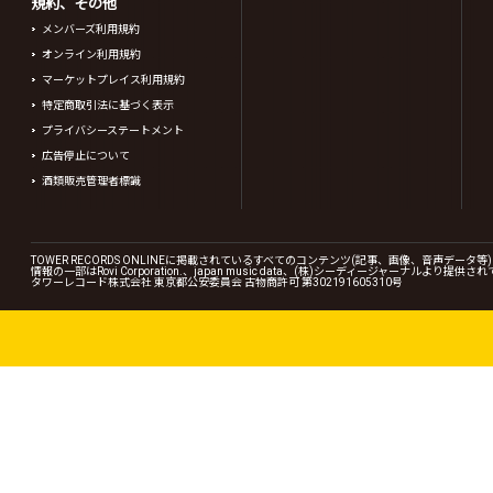
規約、その他
メンバーズ利用規約
オンライン利用規約
マーケットプレイス利用規約
特定商取引法に基づく表示
プライバシーステートメント
広告停止について
酒類販売管理者標識
TOWER RECORDS ONLINEに掲載されているすべてのコンテンツ(記事、画像、音声デ
情報の一部はRovi Corporation.、japan music data、(株)シーディージャーナルより提供
タワーレコード株式会社 東京都公安委員会 古物商許可 第302191605310号