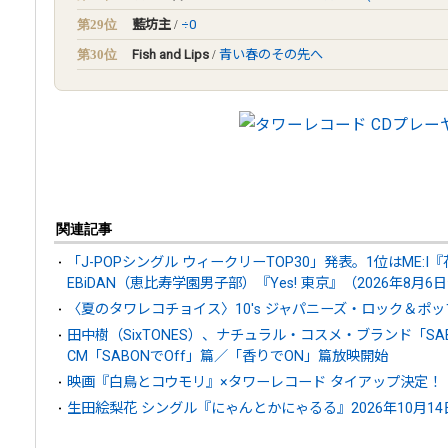
第29位
藍坊主
/
÷0
第30位
Fish and Lips
/
青い春のその先へ
関連記事
「J-POPシングル ウィークリーTOP30」発表。1位はME:
EBiDAN（恵比寿学園男子部）『Yes! 東京』（2026年8月6
〈夏のタワレコチョイス〉10's ジャパニーズ・ロック＆ポッ
田中樹（SixTONES）、ナチュラル・コスメ・ブランド「S
CM「SABONでOff」篇／「香りでON」篇放映開始
映画『白鳥とコウモリ』×タワーレコード タイアップ決定！
生田絵梨花 シングル『にゃんとかにゃるる』2026年10月1