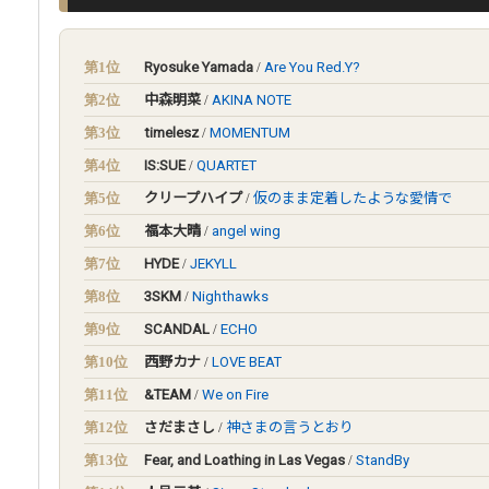
第1位
Ryosuke Yamada
/
Are You Red.Y?
第2位
中森明菜
/
AKINA NOTE
第3位
timelesz
/
MOMENTUM
第4位
IS:SUE
/
QUARTET
第5位
クリープハイプ
/
仮のまま定着したような愛情で
第6位
福本大晴
/
angel wing
第7位
HYDE
/
JEKYLL
第8位
3SKM
/
Nighthawks
第9位
SCANDAL
/
ECHO
第10位
西野カナ
/
LOVE BEAT
第11位
&TEAM
/
We on Fire
第12位
さだまさし
/
神さまの言うとおり
第13位
Fear, and Loathing in Las Vegas
/
StandBy