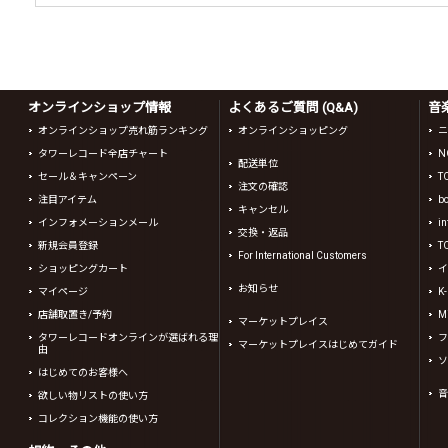
オンラインショップ情報
よくあるご質問 (Q&A)
音
オンラインショップ売れ筋ランキング
オンラインショッピング
ニ
タワーレコード全店チャート
N
配送単位
セール＆キャンペーン
T
注文の確認
注目アイテム
b
キャンセル
インフォメーションメール
in
交換・返品
新規会員登録
T
For International Customers
ショッピングカート
イ
お知らせ
マイページ
K
店舗取置き/予約
Mi
マーケットプレイス
タワーレコードオンラインが選ばれる理
フ
マーケットプレイスはじめてガイド
由
ソ
はじめてのお客様へ
音
欲しい物リストの使い方
コレクション機能の使い方