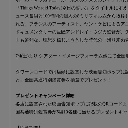
『Things We said Today(今日の誓い)』をタイト
ュース番組と100時間の個人の8ミリフィルムから抜
れる。フランスのアーティスト、ヤン・ケビによるア
ドキュメンタリーの巨匠アンドレイ・ウジカ監督が、
くも鮮烈な、理想を信じようとした時代の「帰り来ぬ
7/4(土)より シアター・イメージフォーラム他にて全
タワーレコードでは店頭に設置した映画告知ポップに
と、全国共通特別鑑賞券を抽選でプレゼント！
プレゼントキャンペーン詳細
各店に設置された映画告知ポップに記載のQRコード
国共通特別鑑賞券が5組10名様に当たるプレゼントキ
【応募期間】