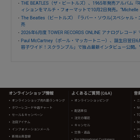
THE BEATLES（ザ・ビートルズ）、1965年発売アルバム『R
ィションをマルチ・フォーマットで10月2日発売。“Michelle (T
The Beatles（ビートルズ）『ラバー・ソウル(スペシャル・
売
2026年6月度 TOWER RECORDS ONLINE アナログレコード
Paul McCartney（ポール・マッカートニー）、誕生日翌
容子ワイド！スクランブル」で独占最新インタビュー公開。Yo
オンラインショップ情報
よくあるご質問 (Q&A)
音
オンラインショップ売れ筋ランキング
オンラインショッピング
ニ
タワーレコード全店チャート
N
配送単位
セール＆キャンペーン
T
注文の確認
注目アイテム
b
キャンセル
インフォメーションメール
in
交換・返品
新規会員登録
T
For International Customers