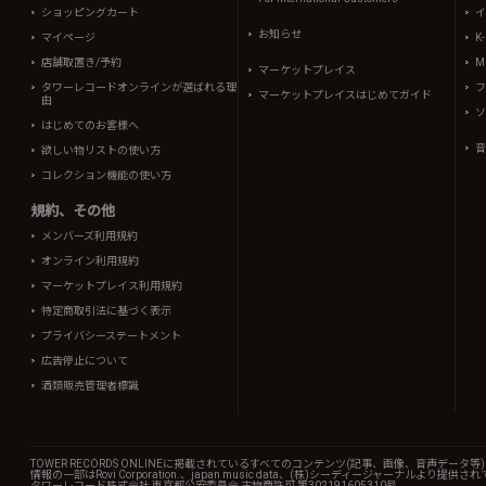
ショッピングカート
イ
お知らせ
マイページ
K
店舗取置き/予約
Mi
マーケットプレイス
タワーレコードオンラインが選ばれる理
フ
マーケットプレイスはじめてガイド
由
ソ
はじめてのお客様へ
音
欲しい物リストの使い方
コレクション機能の使い方
規約、その他
メンバーズ利用規約
オンライン利用規約
マーケットプレイス利用規約
特定商取引法に基づく表示
プライバシーステートメント
広告停止について
酒類販売管理者標識
TOWER RECORDS ONLINEに掲載されているすべてのコンテンツ(記事、画像、音声デ
情報の一部はRovi Corporation.、japan music data、(株)シーディージャーナルより提供
タワーレコード株式会社 東京都公安委員会 古物商許可 第302191605310号