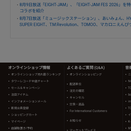
8月9日放送「EIGHT-JAM」、「EIGHT-JAM FES 20
コラボを紹介
8月7日放送「ミュージックステーション」、あいみょん、HY、AT
SUPER EIGHT、T.M.Revolution、TOMOO、マカロニえん
オンラインショップ情報
よくあるご質問 (Q&A)
音
オンラインショップ売れ筋ランキング
オンラインショッピング
ニ
タワーレコード全店チャート
N
配送単位
セール＆キャンペーン
T
注文の確認
注目アイテム
b
キャンセル
インフォメーションメール
in
交換・返品
新規会員登録
T
For International Customers
ショッピングカート
イ
お知らせ
マイページ
K
店舗取置き/予約
Mi
マーケットプレイス