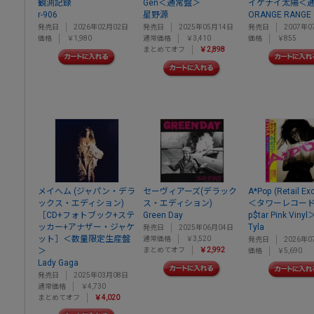
観測記録
Gen＜通常盤＞
イケナイ太陽＜
r-906
星野源
ORANGE RANGE
発売日
2026年02月02日
発売日
2025年05月14日
発売日
2007年0
価格
￥1,980
通常価格
￥3,410
価格
￥855
まとめてオフ
￥2,898
メイへム (ジャパン・デラ
セーヴィアーズ(デラック
A*Pop (Retail Ex
ックス・エディション)
ス・エディション)
＜タワーレコード
［CD+フォトブック+ステ
Green Day
p$tar Pink Vinyl
ッカー+アナザー・ジャケ
Tyla
発売日
2025年06月04日
ット］＜数量限定生産盤
通常価格
￥3,520
発売日
2026年0
＞
まとめてオフ
￥2,992
価格
￥5,690
Lady Gaga
発売日
2025年03月08日
通常価格
￥4,730
まとめてオフ
￥4,020