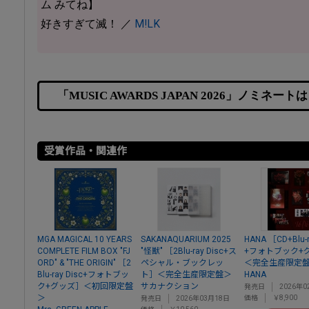
ム みてね】
好きすぎて滅！ ／
M!LK
「MUSIC AWARDS JAPAN 2026」ノミ
受賞作品・関連作
MGA MAGICAL 10 YEARS
SAKANAQUARIUM 2025
HANA ［CD+Blu-r
COMPLETE FILM BOX "FJ
"怪獣" ［2Blu-ray Disc+ス
+フォトブック+
ORD" & "THE ORIGIN" ［2
ペシャル・ブックレッ
＜完全生産限定
Blu-ray Disc+フォトブッ
ト］＜完全生産限定盤＞
HANA
ク+グッズ］＜初回限定盤
サカナクション
発売日
2026年0
＞
価格
￥8,900
発売日
2026年03月18日