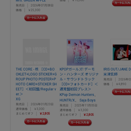
Mrs. GREEN APPLE
価格
￥10,560
発売日
2026年07月08日
価格
￥25,300
THE CORE - 核 ［CD+BO
KPOPガールズ! デーモ
IRIS OUT/JANE 
OKLET+LOGO STICKER+G
ン・ハンターズ オリジナ
米津玄師
ROUP PHOTO POSTER+P
ル・サウンドトラック
発売日
2026年0
HOTO CARD+STICKER SH
［CD+フォトカード］＜
価格
￥4,890
EET］＜初回盤/Regular v
通常盤初回プレス＞
er.＞
、
KPop Demon Hunters
XG
、
HUNTR/X
Saja Boys
発売日
2026年01月23日
発売日
2025年11月05日
通常価格
￥3,300
通常価格
￥3,300
まとめてオフ
￥2,805
まとめてオフ
￥2,805