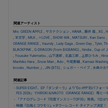
関連アーティスト
Mrs. GREEN APPLE
,
サカナクション
,
HANA
,
藤井 風
,
XG
,
H
,
羊文学
,
M!LK
,
＝LOVE
,
SHOW-WA
,
MATSURI
,
Kan Sano
,
ORANGE RANGE
,
Vaundy
,
Lady Gaga
,
Green Day
,
Tyler, T
BLACKPINK
,
G-DRAGON (from BIGBANG)
,
Hindia
,
Cup of 
,
Yousuke Yukimatsu
,
山下達郎
,
北島三郎
,
上原ひろみ
,
Hir
Marihiko Hara
,
Snow Man
,
Ado
,
牛尾憲輔
,
Kamasi Washin
brooks
,
Number_i
,
JIN (BTS)
,
シュガー・ベイブ
,
水森かお
関連記事
SUPER EIGHT、EP『ダンダーラ』より“Do it!!!!!”初パフ
FES 2026」でHIROKI＆NAOTO（ORANGE RANGE）等
「アナログレコード 7月度マンスリーTOP30」発表。1位はサ
映画『白鳥とコウモリ』×タワーレコード タイアップ決定！