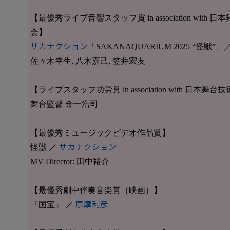
【最優秀ライブ音響スタッフ賞 in association wit
会】
サカナクション
「SAKANAQUARIUM 2025 “怪
佐々木幸生, 八木嘉己, 笠井宏友
【ライブスタッフ功労賞 in association with 日
舞台監督 金一浩司
【最優秀ミュージックビデオ作品賞】
怪獣 ／
サカナクション
MV Director: 田中裕介
【最優秀劇中伴奏音楽賞（映画）】
『国宝』 ／
原摩利彦