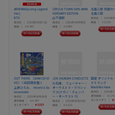
ARIRANG(Living Legend
CIRCUS TOWN 50th ANNI
北島三郎 究極の
Ver.)
VERSARY EDITION
北島三郎
BTS
山下達郎
発売日
2026年0
価格
￥2,200
発売日
2026年03月21日
発売日
2026年04月08日
価格
￥4,180
価格
￥3,080
OUT THERE ［SHM-CD+D
JOE HISAISHI CONDUCTS
国宝 オリジナル
VD］＜初回限定盤＞
ドトラック
、
久石譲
フューチャー・
Marihiko Hara
、
上原ひろみ
Hiromi's So
オーケストラ・クラシッ
nicwonder
クス(ナガノ・チェンバ
発売日
2025年1
通常価格
￥2,75
ー・オーケストラ)
発売日
2025年04月04日
まとめてオフ
￥2
通常価格
￥4,180
発売日
2026年05月29日
まとめてオフ
￥3,553
価格
￥3,520