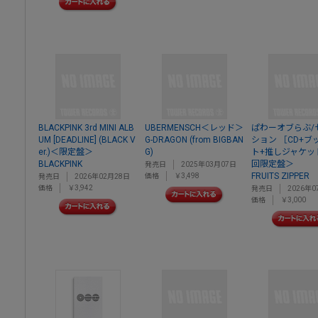
BLACKPINK 3rd MINI ALB
UBERMENSCH＜レッド＞
ぱわーオブらぶ/
UM [DEADLINE] (BLACK V
G-DRAGON (from BIGBAN
ション ［CD+ブ
er.)＜限定盤＞
G)
ト+推しジャケッ
BLACKPINK
回限定盤＞
発売日
2025年03月07日
FRUITS ZIPPER
価格
￥3,498
発売日
2026年02月28日
価格
￥3,942
発売日
2026年0
価格
￥3,000