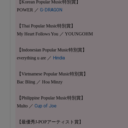
【Korean Popular Music特別賞】
POWER ／
G-DRAGON
【Thai Popular Music特別賞】
My Heart Follows You ／ YOUNGOHM
【Indonesian Popular Music特別賞】
everything u are ／
Hindia
【Vietnamese Popular Music特別賞】
Bac Bling ／ Hoa Minzy
【Philippine Popular Music特別賞】
Multo ／
Cup of Joe
【最優秀J-POPアーティスト賞】