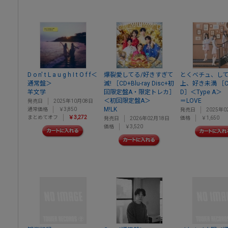
D o n' t L a u g h I t O f f＜
爆裂愛してる/好きすぎて
とくべチュ、して
通常盤＞
滅! ［CD+Blu-ray Disc+初
上、好き未満 ［C
羊文学
回限定盤A・限定トレカ］
D］＜Type A＞
＜初回限定盤A＞
＝LOVE
発売日
2025年10月08日
M!LK
通常価格
￥3,850
発売日
2025年0
まとめてオフ
￥3,272
価格
￥1,650
発売日
2026年02月18日
価格
￥3,520