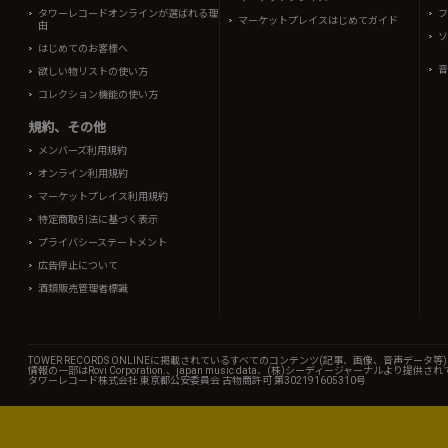
タワーレコードオンラインが選ばれる理
フ
マーケットプレイスはじめてガイド
由
ソ
はじめてのお客様へ
音
欲しい物リストの使い方
コレクション機能の使い方
規約、その他
メンバーズ利用規約
オンライン利用規約
マーケットプレイス利用規約
特定商取引法に基づく表示
プライバシーステートメント
広告停止について
酒類販売管理者標識
TOWER RECORDS ONLINEに掲載されているすべてのコンテンツ(記事、画像、音声デ
情報の一部はRovi Corporation.、japan music data、(株)シーディージャーナルより提供
タワーレコード株式会社 東京都公安委員会 古物商許可 第302191605310号