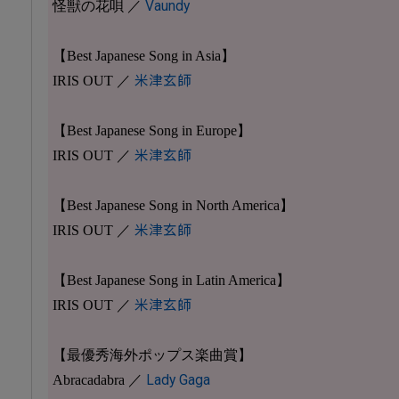
怪獣の花唄 ／
Vaundy
【Best Japanese Song in Asia】
IRIS OUT ／
米津玄師
【Best Japanese Song in Europe】
IRIS OUT ／
米津玄師
【Best Japanese Song in North America】
IRIS OUT ／
米津玄師
【Best Japanese Song in Latin America】
IRIS OUT ／
米津玄師
【最優秀海外ポップス楽曲賞】
Abracadabra ／
Lady Gaga