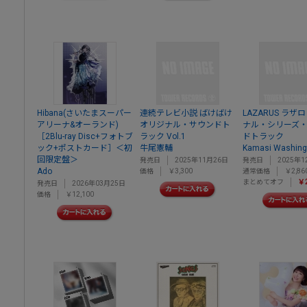
Hibana(さいたまスーパー
連続テレビ小説 ばけばけ
LAZARUS ラザ
アリーナ&オーランド)
オリジナル・サウンドト
ナル・シリーズ
［2Blu-ray Disc+フォトブ
ラック Vol.1
ドトラック
ック+ポストカード］＜初
牛尾憲輔
Kamasi Washing
回限定盤＞
発売日
2025年11月26日
発売日
2025年1
Ado
価格
￥3,300
通常価格
￥2,86
まとめてオフ
￥2
発売日
2026年03月25日
価格
￥12,100