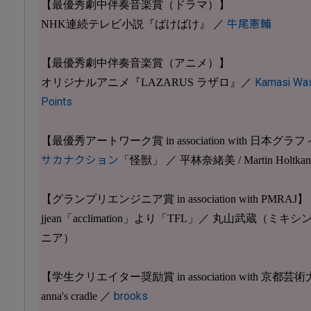
【最優秀劇中伴奏音楽賞（ドラマ）】
NHK連続テレビ小説『ばけばけ』 ／
牛尾憲輔
【最優秀劇中伴奏音楽賞（アニメ）】
オリジナルアニメ『LAZARUS ラザロ』／
Kamasi Was
Points
【最優秀アートワーク賞 in association with 日
サカナクション
「怪獣」 ／ 平林奈緒美 / Martin Holtka
【グランプリエンジニア賞 in association with PMRAJ】
jjean「acclimation」より「TFL」／ 丸山武蔵（
ニア）
【学生クリエイター奨励賞 in association with 京都芸
anna's cradle ／
brooks