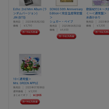
Echo: 2nd Mini Album (ラ
SONGS 50th Anniversary
歌謡紀行24 ～
ンダムバージョン)
Edition＜完全生産限定盤
く～＜通常盤＞
JIN (BTS)
＞
水森かおり
シュガー・ベイブ
発売日
2025年05月20日
発売日
2025年0
価格
￥3,790
価格
￥3,300
発売日
2025年04月23日
価格
￥4,400
10＜通常盤＞
Mrs. GREEN APPLE
発売日
2025年07月08日
通常価格
￥3,300
まとめてオフ
￥2,805