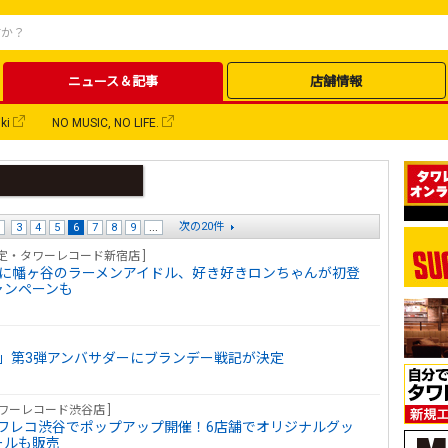
ニュース＆記事
店舗情報
ki
NO MUSIC, NO LIFE.
次の20件
3
4
5
6
7
8
9
...
ー限定・タワーレコード新宿店 ]
OL?」企画に幡ヶ谷のラーメンアイドル、好き好きロンちゃんが初登
ャンペーンも
」第3弾アンバサダーにブランデー戦記が決定
タワーレコード渋谷店 ]
ワレコ渋谷でポップアップ開催！6店舗でオリジナルグッ
ールも販売