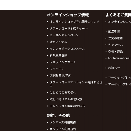
オンラインショップ情報
よくあるご質問 
オンラインショップ売れ筋ランキング
オンラインショ
タワーレコード全店チャート
配送単位
セール＆キャンペーン
注文の確認
注目アイテム
キャンセル
インフォメーションメール
交換・返品
新規会員登録
For Internationa
ショッピングカート
お知らせ
マイページ
店舗取置き/予約
マーケットプレ
タワーレコードオンラインが選ばれる理
マーケットプレ
由
はじめてのお客様へ
欲しい物リストの使い方
コレクション機能の使い方
規約、その他
メンバーズ利用規約
オンライン利用規約