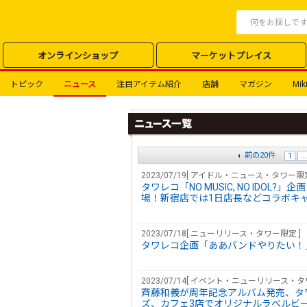
オンラインショップ
マーケットプレイス
トピック
ニュース
注目アイテム紹介
店舗
マガジン
Miki
前の20件
1
...
2023/07/19[ アイドル・ニュース・タワ
タワレコ「NO MUSIC, NO ID
場！新宿店では1日店長などコラボキ
2023/07/18[ ニューリリース・タワー限定 ]
タワレコ企画「ああバンドやりたい！
2023/07/14[ イベント・ニューリリース・
斉藤和義が周年記念アルバム発売、タ
ズ、カフェ3店でオリジナルラベルビ