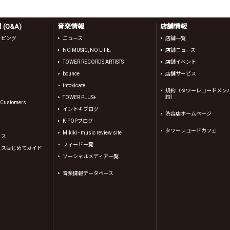
(Q&A)
音楽情報
店舗情報
ッピング
ニュース
店舗一覧
NO MUSIC, NO LIFE.
店舗ニュース
TOWER RECORDS ARTISTS
店舗イベント
bounce
店舗サービス
intoxicate
規約（タワーレコードメン
約）
TOWER PLUS+
l Customers
イントキブログ
渋谷店ホームページ
K-POPブログ
タワーレコードカフェ
Mikiki - music review site
イス
フィード一覧
イスはじめてガイド
ソーシャルメディア一覧
音楽情報データベース