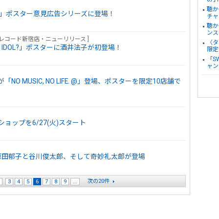
聴か
NO LIFE.」ポスター意見広告シリーズに登場！
チャ
聴か
ンス
ワーレコード新宿店・ニューリリース ]
〈タ
NO IDOL?」ポスターに酒井法子が初登場！
限定
「S
ャン
BOYSが「NO MUSIC, NO LIFE. @」登場、ポスターを限定10店舗で
ップを6/27(火)スタート
クラムボン原田郁子と谷川俊太郎、そして奇妙礼太郎が登場
次の20件
3
4
5
6
7
8
9
...