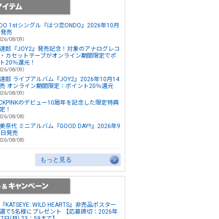
ONDO 1stシングル『はつ恋ONDO』2026年10月
日発売
26/08/09）
達郎『JOY2』発売記念！対象のアナログレコ
・カセットテープがオンライン期間限定でポ
ト20％還元！
26/08/09）
達郎 ライブアルバム『JOY2』2026年10月14
売 オンライン期間限定：ポイント20％還元
26/08/09）
ACKPINKのデビュー10周年を記念した限定特典
定！
26/08/08）
美奈代 ミニアルバム『GOOD DAY!!』2026年9
3日発売
26/08/08）
もっと見る
『KATSEYE: WILD HEARTS』非売品ポスター
選で5名様にプレゼント 【応募締切：2026年
17日(月) 23：59まで】