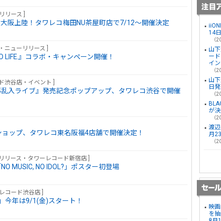
リリース ]
受け大阪上陸！タワレコ梅田NU茶屋町店で7/12～開催決定
ii
14
（20
ス・ニューリリース ]
山下
NO LIFE.』コラボ・キャンペーン開催！
ード
イン
（20
山下
ード渋谷店・イベント ]
日発
トリオ再乱入ライブ』発売記念ポップアップ、タワレコ渋谷で開催
（20
BL
が決
（20
渡辺
プアップショップ、タワレコ東名阪福4店舗で開催決定！
月2
（20
ューリリース・タワーレコード新宿店 ]
MUSIC, NO IDOL?」ポスター初登場
ーレコード渋谷店 ]
今年は9/1(金)スタート！
映画
を抽
8月